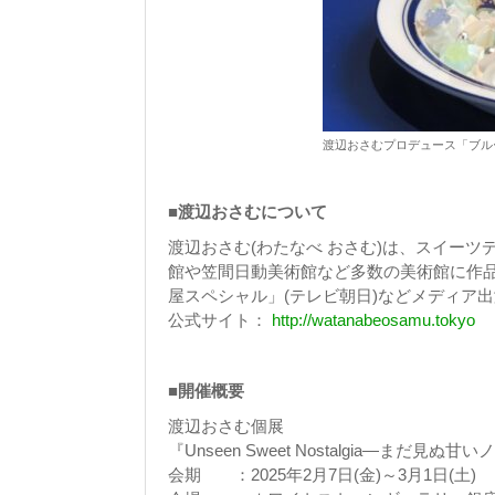
渡辺おさむプロデュース「ブル
■渡辺おさむについて
渡辺おさむ(わたなべ おさむ)は、スイー
館や笠間日動美術館など多数の美術館に作品
屋スペシャル」(テレビ朝日)などメディア
公式サイト：
http://watanabeosamu.tokyo
■開催概要
渡辺おさむ個展
『Unseen Sweet Nostalgia―まだ見ぬ
会期 ：2025年2月7日(金)～3月1日(土)