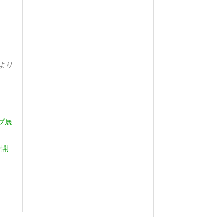
より
プ展
で開