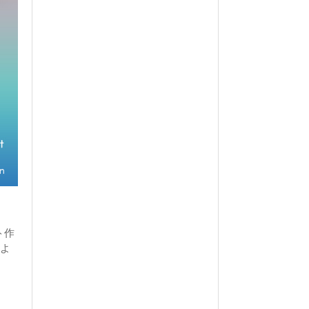
ト作
)よ