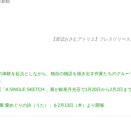
座新館
【渡辺おさむアトリエ】
プレスリリース
の体験を起点としながら、独自の物語を描き出す作家たちのグルー
催。
SINGLE SKETCH 」展が銀座月光荘で1月20日から2月2日ま
 山本容子展 愛めぐりの詩（うた）」を2月13日（木）より開催