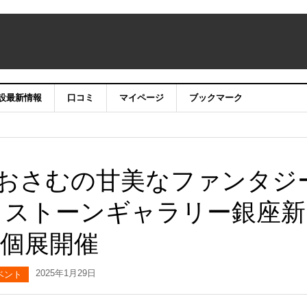
設最新情報
口コミ
マイページ
ブックマーク
おさむの甘美なファンタジ
トストーンギャラリー銀座新
り個展開催
2025年1月29日
ベント