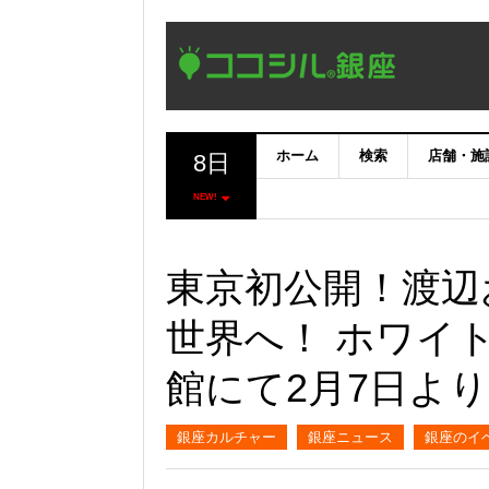
ホーム
検索
店舗・施
8日
NEW!
東京初公開！渡辺
世界へ！ ホワイ
館にて2月7日よ
銀座カルチャー
銀座ニュース
銀座のイ