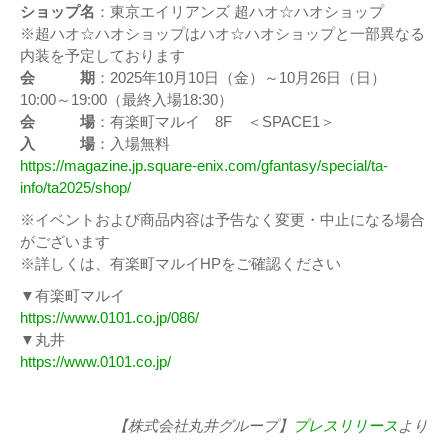
ショップ名
：東京エイリアンズ 超ハオ☆ハオショップ
※超ハオ☆ハオショップはハオ☆ハオショップと一部異なる
内装を予定しております
会 期
：2025年10月10日（金）～10月26日（日）
10:00～19:00（最終入場18:30）
会 場
：有楽町マルイ 8F ＜SPACE1＞
入 場
：入場無料
https://magazine.jp.square-enix.com/gfantasy/special/ta-
info/ta2025/shop/
※イベントおよび商品内容は予告なく変更・中止になる場合
がございます
※詳しくは、有楽町マルイHPをご確認ください
▼有楽町マルイ
https://www.0101.co.jp/086/
▼丸井
https://www.0101.co.jp/
【株式会社丸井グループ】
プレスリリース
より