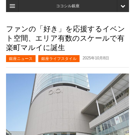
ココシル銀座
ホーム
ファンの「好き」を応援するイベン
検索
ト空間、エリア有数のスケールで有
店舗・施設最新情報
楽町マルイに誕生
口コミ
2025年10月8日
銀座ニュース
銀座ライフスタイル
マイページ
ブックマーク