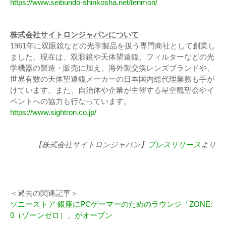
https://www.seibundo-shinkosha.net/tenmon/
株式会社サイトロンジャパンについて
1961年に双眼鏡などの光学製品を扱う専門商社として創業し
ました。現在は、双眼鏡や天体望遠鏡、フィルターなどの光
学機器の製造・販売に加え、海外製交換レンズブランドや、
世界有数の天体望遠鏡メーカーの日本国内総代理業務も手が
けています。また、自治体や企業が主催する星空観望会やイ
ベントへの協力も行なっています。
https://www.sightron.co.jp/
【株式会社サイトロンジャパン】
プレスリリース
より
＜過去の関連記事＞
ソニーストア 銀座にPCゲーマーのためのラウンジ「ZONE:
0（ゾーンゼロ）」がオープン