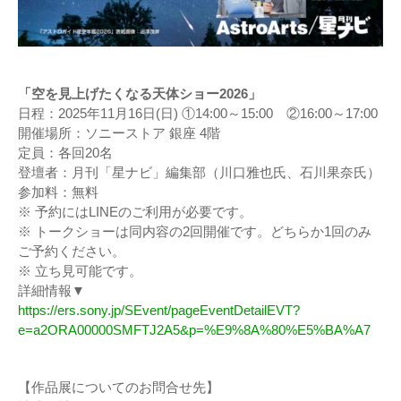
「空を見上げたくなる天体ショー2026」
日程：2025年11月16日(日) ①14:00～15:00 ②16:00～17:00
開催場所：ソニーストア 銀座 4階
定員：各回20名
登壇者：月刊「星ナビ」編集部（川口雅也氏、石川果奈氏）
参加料：無料
※ 予約にはLINEのご利用が必要です。
※ トークショーは同内容の2回開催です。どちらか1回のみ
ご予約ください。
※ 立ち見可能です。
詳細情報▼
https://ers.sony.jp/SEvent/pageEventDetailEVT?
e=a2ORA00000SMFTJ2A5&p=%E9%8A%80%E5%BA%A7
【作品展についてのお問合せ先】