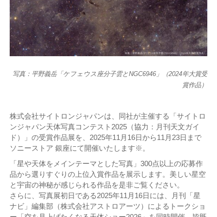
写真：平野義岳「ケフェウス座分子雲とNGC6946」（2024年大賞受
賞作品）
株式会社サイトロンジャパンは、同社が主催する「サイトロ
ンジャパン天体写真コンテスト2025（協力：月刊天文ガイ
ド）」の受賞作品展を、2025年11月16日から11月23日まで
ソニーストア 銀座にて開催いたします※。
「星や天体をメインテーマとした写真」300点以上の応募作
品から選りすぐりの上位入賞作品を展示します。美しい星空
と宇宙の神秘が感じられる作品を是非ご覧ください。
さらに、写真展初日である2025年11月16日には、月刊「星
ナビ」編集部（株式会社アストロアーツ）によるトークショ
ー「空を見上げたくなる天体ショー2026」を同時開催。皆既