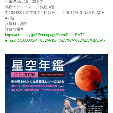
※最終日は16：00まで
場所：ソニーストア 銀座 4階
〒104-0061 東京都中央区銀座五丁目8番1号 GINZA PLACE
4-6階
入場料：無料
詳細情報▼
https://ers.sony.jp/SEvent/pageEventDetailEVT?
e=a2ORA00000SMFUv2AP&p=%E9%8A%80%E5%BA%A7