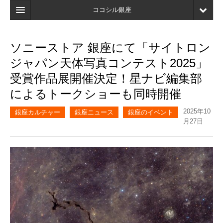
ココシル銀座
ホーム
ソニーストア 銀座にて「サイトロン
検索
ジャパン天体写真コンテスト2025」
店舗・施設最新情報
受賞作品展開催決定！星ナビ編集部
によるトークショーも同時開催
口コミ
2025年10
マイページ
銀座カルチャー
銀座ニュース
銀座のイベント
月27日
ブックマーク