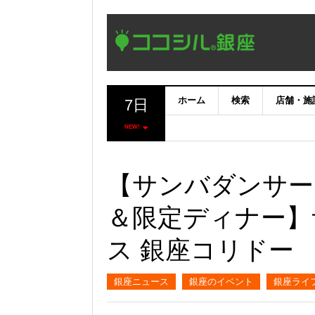
ホーム
検索
店舗・施
7日
NEW!
【サンバダンサー
＆限定ディナー】
ス 銀座コリドー
銀座ニュース
銀座のイベント
銀座ライ