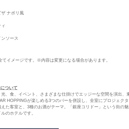
ザ ナポリ風
ティ
インソース
全てイメージです。※内容は変更になる場合があります。
ーについて
、光、食、イベント、さまざまな仕掛けでエッジーな空間を演出、
R HOPPINGが楽しめる3つのバーを併設し、全室にプロジェクタ
備えた客室と、3種のお酒がテーマ。「銀座コリドー」という街の魅
イルのホテルです。