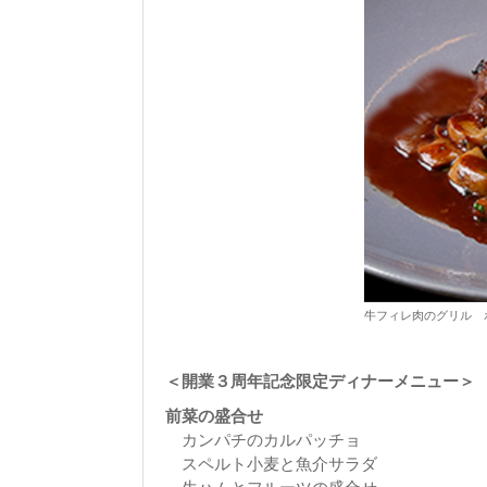
牛フィレ肉のグリル 
＜開業３周年記念限定ディナーメニュー＞
前菜の盛合せ
カンパチのカルパッチョ
スペルト小麦と魚介サラダ