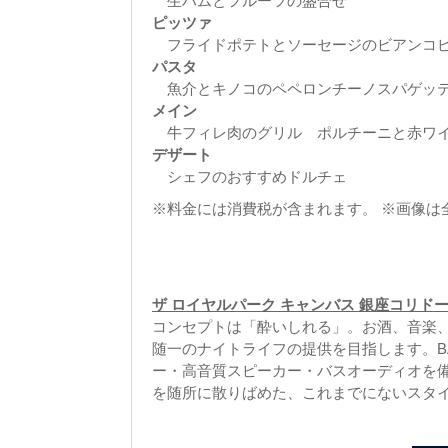
生ハムとフルーツの盛合せ
ピッツァ
フライドポテトとソーセージのビアンコピ
パスタ
魚介とキノコのペペロンチーノスパゲッ
メイン
牛フィレ肉のグリル ポルチーニと赤ワ
デザート
シェフのおすすめドルチェ
※料金には消費税が含まれます。 ※画像は
ザ ロイヤルパーク キャンバス 銀座コリド
コンセプトは「酔いしれる」。お酒、音楽
随一のナイトライフの提供を目指します。BA
ー・高音質スピーカー・バスオーディオを
を随所に散りばめた、これまでにないスタ