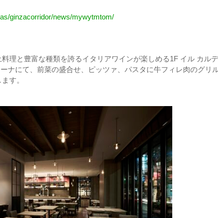
nvas/ginzacorridor/news/mywytmtom/
料理と豊富な種類を誇るイタリアワインが楽しめる1F イル カル
リアーナにて、前菜の盛合せ、ピッツァ、パスタに牛フィレ肉のグリ
します。