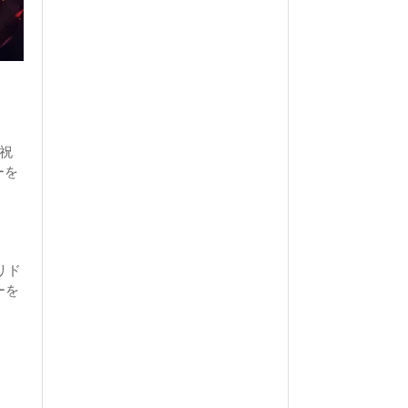
を祝
ーを
コリド
ーを