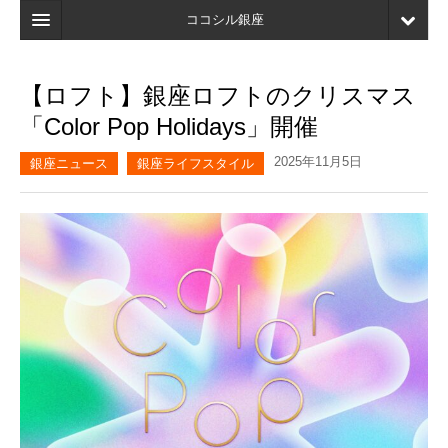
ココシル銀座
ホーム
【ロフト】銀座ロフトのクリスマス
検索
「Color Pop Holidays」開催
店舗・施設最新情報
2025年11月5日
銀座ニュース
銀座ライフスタイル
口コミ
マイページ
ブックマーク