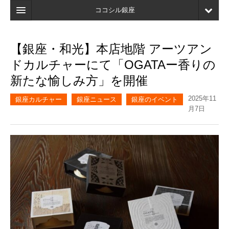
ココシル銀座
ホーム
【銀座・和光】本店地階 アーツアン
検索
ドカルチャーにて「OGATAー香りの
店舗・施設最新情報
新たな愉しみ方」を開催
口コミ
2025年11
銀座カルチャー
銀座ニュース
銀座のイベント
月7日
マイページ
ブックマーク