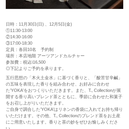
日時：11月30日(日) 、12月5日(金)
①11:30-13:00
②14:30-16:00
③17:00-18:30
定員：各回10名 予約制
場所：本店地階 アーツアンドカルチャー
参加費：税込\16,500
◎下記よりご予約を承ります。
五行思想の「木火土金水」に基づく香りと、「酸苦甘辛鹹」
の五味を表現した香りを組み合わせ、お好みに合わせ
た’YOKA’をおつくりいただきます。また、T., Collectionが展
開する香り高いブレンド茶とともに、季節に合わせた和菓子
をお召し上がりいただきます。
ご自身で調合した’YOKA’はリネンの香袋に入れてお持ち帰り
いただけます。その他、T., Collectionのブレンド茶をお土産
にご用意いたします。香りと茶の妙をぜひお愉しみくださ
い。