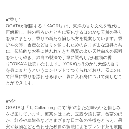
■“香り”
OGATAが展開する「KAORI」は、東洋の香り文化を現代に
再解釈し、時の移ろいとともに変化するほのかな天然の香り
を身にまとう、香りの新たな愉しみ方を提案しています。香
炉や羽箒、香壺など香りを愉しむためのさまざまな道具と共
に、伝統的なお香に使われてきた品質のよい天然由来の原料
を細かく砕き、独自の製法で丁寧に調合した6種類の香
り’YOKA’を販売いたします。’YOKA’はほのかな天然の香り
を身にまとうというコンセプトでつくられており、器にのせ
て部屋に香りを漂わせるほか、袋に入れ身につけて楽しむこ
とができます。
■“茶”
OGATAは「T., Collection」にて“茶”の新たな味わいと愉しみ
を提案しています。煎茶をはじめ、玉露や焙じ茶、番茶のほ
か、紅茶や烏龍茶などさまざまな日本茶の特徴をとらえ、果
実や穀物などと合わせた独自の製法によるブレンド茶を展開