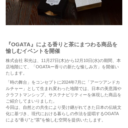
『OGATA』による香りと茶にまつわる商品を
愉しむイベントを開催
株式会社 和光は、11月27日(木)から12月10日(水)の期間、本
店地階にて、「OGATAー香りの新たな愉しみ方」を開催い
たします。
「時の舞台」をコンセプトに2024年7月に「アーツアンドカ
ルチャー」として生まれ変わった地階では、日本の美意識や
クラフトマンシップ、サステナビリティーを体現した商品を
ご紹介してまいりました。
今回は、自然との共生により受け継がれてきた日本の伝統文
化に基づき、現代における暮らしの作法を提唱するOGATA
による“香り”と“茶”を愉しむ空間を提供いたします。