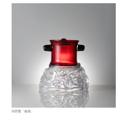
内田繁「破袋」