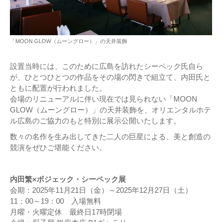
「MOON GLOW（ムーングロー）」の天井装飾
設置当時には、このために広島を訪れたシーペック氏自ら
が、ひとつひとつの作品をその場の閃きで組立て、内田氏と
ともに配置が行われました。
会場のリニューアルに伴い現在では見られない「MOON
GLOW（ムーングロー）」の天井装飾を、オリエンタルホテ
ル広島のご協力のもと特別に展示公開いたします。
数々の名作を生み出してきた二人の巨星による、美と創造の
競演をぜひご堪能ください。
内田繁×ボジェック・シーペック展
会期：2025年11月21日（金）～2025年12月27日（土）
11：00～19：00 入場無料
月曜・火曜定休 最終日17時閉場