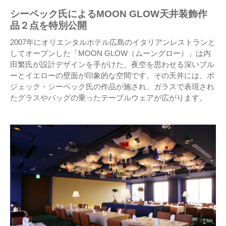
シーペック氏によるMOON GLOW天井装飾作
品２点を特別公開
2007年にオリエンタルホテル広島のイタリアンレストランと
してオープンした「MOON GLOW（ムーングロー）」は内
田繁氏が設計デザインを手がけた、夜空を思わせる深いブル
ーとイエローの壁面が印象的な空間です。その天井には、ボ
ジェック・シーペック氏の作品が施され、ガラスで表現され
たグラスやバッグの乗ったテーブルウェアが広がります。