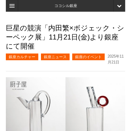
ココシル銀座
ホーム
巨星の競演「内田繁×ボジェック・シ
検索
ーペック展」11月21日(金)より銀座
店舗・施設最新情報
にて開催
口コミ
2025年11
銀座カルチャー
銀座ニュース
銀座のイベント
月21日
マイページ
ブックマーク