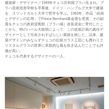
建築家・デザイナー／1949年チェコ共和国プラハ生まれ。プ
ラハ芸術造形学校を卒業後、ドイツ・ハンブルグ大学で建築
を、スツッドガルト大学で哲学を学ぶ。1983年、作品「絵画
とデザインの応用」でPrince Bernhard基金賞を受賞、その副
賞をチェコの政府迎賓館（プラハ城）改装資金に寄付したこ
とから、時のハベル大統領によって、この改装計画の責任デ
ザイナーとして任命されすばらしい業績を残した。以来、建
築デザインのみならずチェコの伝統ガラス工芸にも携わりク
リスタルグラスの世界に革新的な風を吹き込んだことでも評
価が高い。
チェコを代表するデザイナーの一人。