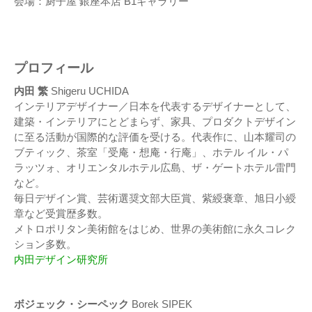
会場：厨子屋 銀座本店 B1ギャラリー
プロフィール
内田 繁
Shigeru UCHIDA
インテリアデザイナー／日本を代表するデザイナーとして、
建築・インテリアにとどまらず、家具、プロダクトデザイン
に至る活動が国際的な評価を受ける。代表作に、山本耀司の
ブティック、茶室「受庵・想庵・行庵」、ホテル イル・パ
ラッツォ、オリエンタルホテル広島、ザ・ゲートホテル雷門
など。
毎日デザイン賞、芸術選奨文部大臣賞、紫綬褒章、旭日小綬
章など受賞歴多数。
メトロポリタン美術館をはじめ、世界の美術館に永久コレク
ション多数。
内田デザイン研究所
ボジェック・シーペック
Borek SIPEK