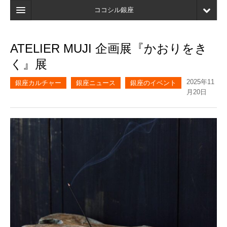
ココシル銀座
ホーム
ATELIER MUJI 企画展『かおりをき
検索
く』展
店舗・施設最新情報
2025年11
銀座カルチャー
銀座ニュース
銀座のイベント
月20日
口コミ
マイページ
ブックマーク