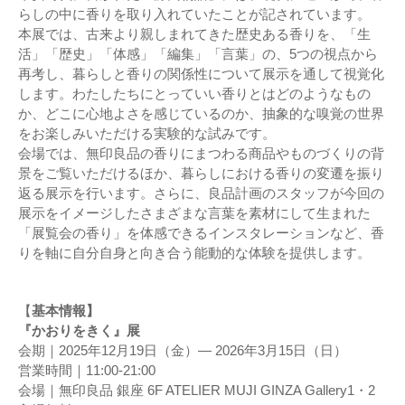
らしの中に香りを取り入れていたことが記されています。
本展では、古来より親しまれてきた歴史ある香りを、「生
活」「歴史」「体感」「編集」「言葉」の、5つの視点から
再考し、暮らしと香りの関係性について展示を通して視覚化
します。わたしたちにとっていい香りとはどのようなもの
か、どこに心地よさを感じているのか、抽象的な嗅覚の世界
をお楽しみいただける実験的な試みです。
会場では、無印良品の香りにまつわる商品やものづくりの背
景をご覧いただけるほか、暮らしにおける香りの変遷を振り
返る展示を行います。さらに、良品計画のスタッフが今回の
展示をイメージしたさまざまな言葉を素材にして生まれた
「展覧会の香り」を体感できるインスタレーションなど、香
りを軸に自分自身と向き合う能動的な体験を提供します。
【
基本情報】
『かおりをきく』展
会期｜2025年12月19日（金）― 2026年3月15日（日）
営業時間｜11:00-21:00
会場｜無印良品 銀座 6F ATELIER MUJI GINZA Gallery1・2