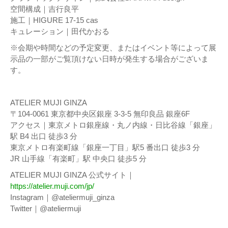
空間構成｜吉行良平
施工｜HIGURE 17-15 cas
キュレーション｜田代かおる
※会期や時間などの予定変更、またはイベント等によって展
示品の一部がご覧頂けない日時が発生する場合がございま
す。
ATELIER MUJI GINZA
〒104-0061 東京都中央区銀座 3-3-5 無印良品 銀座6F
アクセス｜東京メトロ銀座線・丸ノ内線・日比谷線「銀座」
駅 B4 出口 徒歩3 分
東京メトロ有楽町線「銀座一丁目」駅5 番出口 徒歩3 分
JR 山手線「有楽町」駅 中央口 徒歩5 分
ATELIER MUJI GINZA 公式サイト｜
https://atelier.muji.com/jp/
Instagram｜@ateliermuji_ginza
Twitter｜@ateliermuji