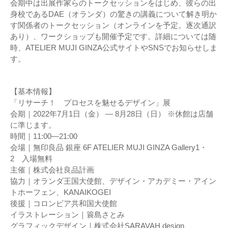
会期中は出展作家らのトークセッションをはじめ、彼らの出
身校であるDAE（オランダ）の驚きの講義について解き明か
す関係者のトークセッション（オンラインを予定。逐次通訳
あり）、ワークショップも開催予定です。詳細については随
時、ATELIER MUJI GINZA公式サイトやSNSでお知らせしま
す。
【基本情報】
「リサーチ！ プロセスを魅せるデザイン」展
会期｜2022年7月1日（金） ― 8月28日（日） ※休館は店舗
に準じます。
時間｜11:00―21:00
会場｜無印良品 銀座 6F ATELIER MUJI GINZA Gallery1・
2 入場無料
主催｜株式会社良品計画
協力｜オランダ王国大使館、デザイン・アカデミー・アイン
トホーフェン、KANAIKOGEI
後援｜コロンビア共和国大使館
イラストレーション｜簑島さとみ
グラフィックデザイン｜株式会社SARAVAH design