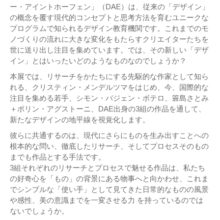
ー・アイントホーフェン」（DAE）は、従来の「デザイン」
の概念を覆す現代的コンセプトと思考方法を育むユニークな
プログラムで知られるデザイン教育機関です。これまでのモ
ノづくりの流れに大きな変化をもたらすクリエイターたちを
世に送り出し注目を集めています。では、その新しい「デザ
イン」とはいったいどのようなものなのでしょうか？
本展では、リサーチをかたちにする先駆的な作家として知ら
れる、クリスティン・メンデルツマをはじめ、今、国際的な
注目を集める若手、シモン・バジェン・ボテロ、簑島さとみ
＋ポリン・アグストーニ、DAE出身の3組の作品を通して、
新たなデザインの地平線を視覚化します。
彼らに共通するのは、現代にさらにものを生み出すことへの
根本的な問い、徹底したリサーチ、そしてプロセスそのもの
までも作品とする手法です。
3組それぞれのリサーチとプロセスで魅せる作品は、私たち
の好奇心を「もの」の背景にある物事へと向かわせ、これま
でシンプルな「使い手」として見てきた日常的なものの風景
や感性、美の意識までを一変させる力 を持っているのでは
ないでしょうか。