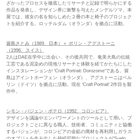
ざかったプロセスを徹底したリサーチと記録で明らかにする
作品を発表し、デザイン界に衝撃を与えたメンデルツマ。本
展では、彼女の名を知らしめた２冊の本と椅子のプロジェク
トを紹介する。ロッテルダム（オランダ）を拠点に活動。
簑島さとみ（1989、日本）＋ ポリン・アグストーニ
（1996、スイス）
2人はDAE在学中に出会い、その後共同で、奄美大島の伝統
工芸である泥染めの現地リサーチと体験を経てかたちにした
インスタレーションが ‘Craft Portrait: Dorozome’である。簑
島はアイントホーフェン（オランダ）、アグストーニはベル
リン（ドイツ）を拠点に活動。現在 ‘Craft Portrait’ 2作目を製
作中。
シモン・バジェン・ボテロ（1992、コロンビア）
デザインを議論やエンパワーメントのツールとして用い、プ
ロジェクトごとに異なる職人、技術者、コミュニティと協働
するバジェンが、コロンビアの金鉱の廃材を再利用しガラス
のオブジェを生み出した持続可能なプロジェクトが’Suelo