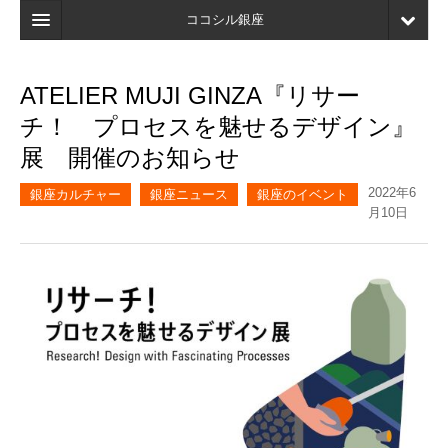
ココシル銀座
ホーム
ATELIER MUJI GINZA『リサー
検索
チ！ プロセスを魅せるデザイン』
店舗・施設最新情報
展 開催のお知らせ
口コミ
2022年6
銀座カルチャー
銀座ニュース
銀座のイベント
月10日
マイページ
ブックマーク