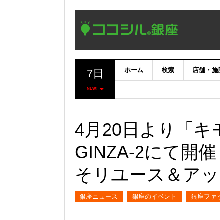
ホーム
検索
店舗・施
7日
NEW!
4月20日より「
GINZA-2にて
そリユース＆アッ
銀座ニュース
銀座のイベント
銀座ファ