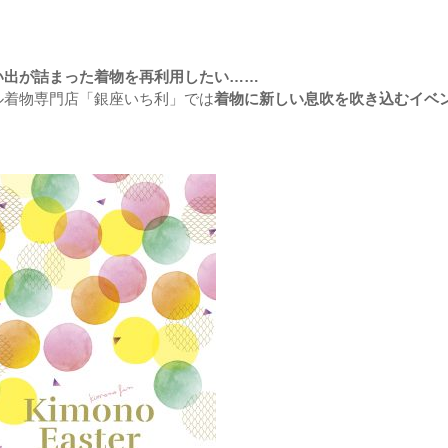
い出が詰まった着物を再利用したい……
ル着物専門店「銀座いち利」では
着物に新しい息吹を吹き込むイベ