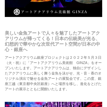
美しい金魚アートで人々を魅了したアートアク
アリウムが帰ってくる！日本の伝統美が光る、
幻想的で華やかな次世代アート空間が日本の中
心・銀座へ
アートアクアリウム銀座プロジェクトは２０２２年５月３日
（火・祝）に「アートアクアリウム美術館 GINZA」をオー
プンいたします。アートアクアリウムは、独自にデザインし
たアクアリウムに美しく舞う金魚を泳がせ、光・音・香のオ
リジナル演出で魅せる金魚アートの展覧会です。この度、銀
座三越（東京都中央区銀座）へと場所を移し、進化をとげた
アートの展示とともに開館いたします。