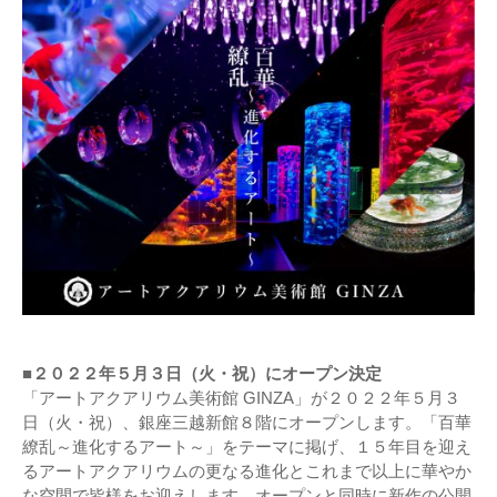
■２０２２年５月３日（火・祝）にオープン決定
「アートアクアリウム美術館 GINZA」が２０２２年５月３
日（火・祝）、銀座三越新館８階にオープンします。「百華
繚乱～進化するアート～」をテーマに掲げ、１５年目を迎え
るアートアクアリウムの更なる進化とこれまで以上に華やか
な空間で皆様をお迎えします。オープンと同時に新作の公開