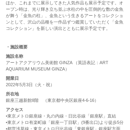
ほか、これまでに展示してきた人気作品も展示予定です。オ
ープン時は、光り輝き立ち並ぶ水柱の中を圧倒的な数の金魚
が舞う「金魚の柱」、金魚という生きるアートをコレクショ
ンとして、沢山の品種を一作品ずつ鑑賞していただく「金魚
コレクション」を新しい演出とともに展示予定です。
・施設概要
施設名称
アートアクアリウム美術館 GINZA （英語表記：ART
AQUARIUM MUSEUM GINZA）
開業日
2022年5月3日（火・祝）
所在地
銀座三越新館8階 （東京都中央区銀座4-6-16）
アクセス
•東京メトロ銀座線・丸の内線・日比谷線「銀座駅」直結
•東京メトロ有楽町線「銀座一丁目駅」(9番出口)より徒歩5分
•都営浅草線・東京メトロ日比谷線「東銀座駅」銀座駅方面