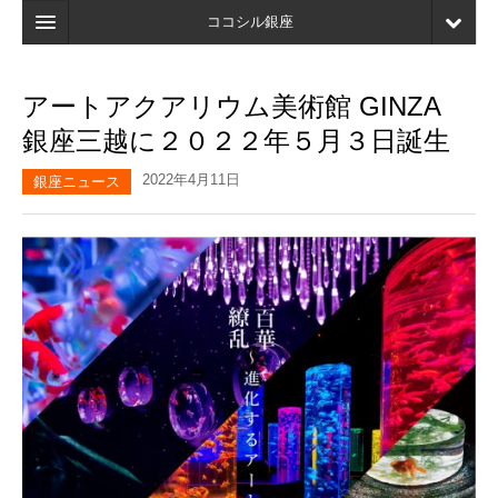
ココシル銀座
ホーム
アートアクアリウム美術館 GINZA
検索
銀座三越に２０２２年５月３日誕生
店舗・施設最新情報
2022年4月11日
銀座ニュース
口コミ
マイページ
ブックマーク