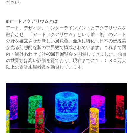
ださい。
■アートアクアリウムとは
アート、デザイン、エンターテインメントとアクアリウムを
融合させ、「アートアクアリウム」という唯一無二のアート
分野を確立させた新しい展覧会。金魚に特化し日本の伝統美
が光る幻想的な和の世界観で構成されています。これまで国
内・海外あわせて計40回程展覧会を開催してきました。独自
の世界観は高い評価を得ており、現在までに１，０８０万人
以上の累計来場者数を動員しています。