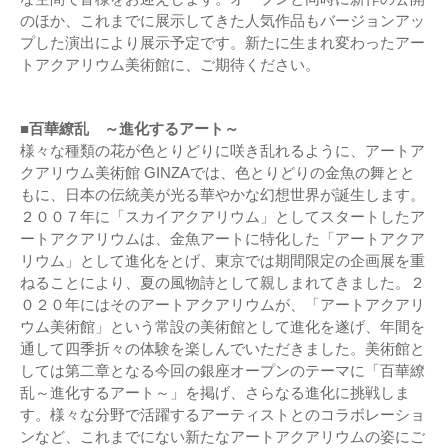
のほか、これまでに展示してきた人気作品もバージョンアッ
プした演出により展示予定です。新たに生まれ変わったアー
トアクアリウム美術館に、ご期待ください。
■百華繚乱 ～進化するアート～
様々な種類の花が色とりどりに咲き乱れるように、アートア
クアリウム美術館 GINZAでは、色とりどりの金魚の舞とと
もに、日本の伝統美が光る華やかな幻想世界が誕生します。
２００７年に「スカイアクアリウム」としてスタートしたア
ートアクアリウムは、金魚アートに特化した「アートアクア
リウム」として進化をとげ、東京では期間限定の企画展を重
ねることにより、夏の風物詩として親しまれてきました。２
０２０年にはそのアートアクアリウムが、「アートアクアリ
ウム美術館」という常設の美術館として進化を遂げ、年間を
通して四季折々の体験を楽しんでいただきました。美術館と
しては第二章となる今回の銀座オープンのテーマに「百華繚
乱～進化するアート～」を掲げ、さらなる進化に挑戦しま
す。様々な分野で活躍するアーティストとのコラボレーショ
ンなど、これまでにない新たなアートアクアリウムの姿にご