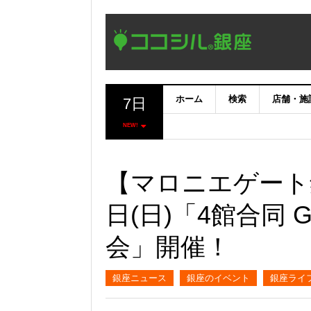
ホーム
検索
店舗・施
7日
NEW!
【マロニエゲート銀
日(日)「4館合同 
会」開催！
銀座ニュース
銀座のイベント
銀座ライ