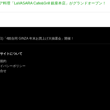
理「LaVASARA Cafe&Grill 銀座本店」がグランドオープン！
(日)「4館合同 GINZA 年末お買上げ大抽選会」開催！
サイトについて
規約
ライバシーポリシー
合せ