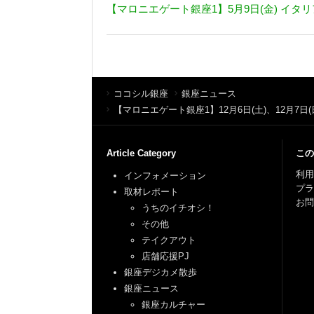
【マロニエゲート銀座1】5月9日(金) イタリア料
ココシル銀座
銀座ニュース
【マロニエゲート銀座1】12月6日(土)、12月7日
Article Category
この
利用
インフォメーション
プ
取材レポート
お問
うちのイチオシ！
その他
テイクアウト
店舗応援PJ
銀座デジカメ散歩
銀座ニュース
銀座カルチャー