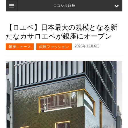
ココシル銀座
ホーム
【ロエベ】日本最大の規模となる新
検索
たなカサロエベが銀座にオープン
店舗・施設最新情報
2025年12月6日
銀座ニュース
銀座ファッション
口コミ
マイページ
ブックマーク