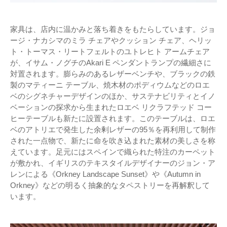
家具は、店内に温かみと落ち着きをもたらしています。ジョ
ージ・ナカシマのミラ チェアやクッション チェア、ヘリッ
ト・トーマス・リートフェルトのユトレヒト アームチェア
が、イサム・ノグチのAkari E ペンダントランプの繊細さに
対置されます。膨らみのあるレザーベンチや、ブラックの鉄
製のマティーニ テーブル、焼木材のポディウムなどのロエ
ベのシグネチャーデザインのほか、サステナビリティとイノ
ベーションの探求から生まれたロエベ リクラフテッド コー
ヒーテーブルも新たに設置されます。このテーブルは、ロエ
ベのアトリエで発生した余剰レザーの95％を再利用して制作
された一点物で、新たに命を吹き込まれた素材の美しさを称
えています。足元にはスペインで織られた特注のカーペット
が敷かれ、イギリスのテキスタイルデザイナーのジョン・ア
レンによる《Orkney Landscape Sunset》や《Autumn in
Orkney》などの明るく抽象的なタペストリーを再解釈して
います。