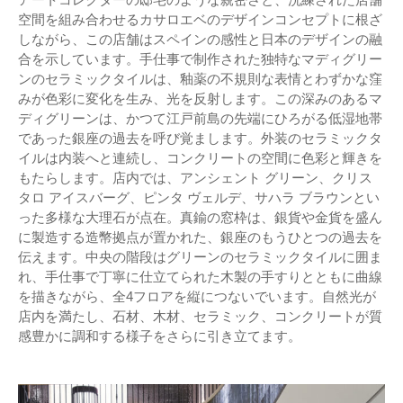
空間を組み合わせるカサロエベのデザインコンセプトに根ざ
しながら、この店舗はスペインの感性と日本のデザインの融
合を示しています。手仕事で制作された独特なマディグリー
ンのセラミックタイルは、釉薬の不規則な表情とわずかな窪
みが色彩に変化を生み、光を反射します。この深みのあるマ
ディグリーンは、かつて江戸前島の先端にひろがる低湿地帯
であった銀座の過去を呼び覚まします。外装のセラミックタ
イルは内装へと連続し、コンクリートの空間に色彩と輝きを
もたらします。店内では、アンシェント グリーン、クリス
タロ アイスバーグ、ピンタ ヴェルデ、サハラ ブラウンとい
った多様な大理石が点在。真鍮の窓枠は、銀貨や金貨を盛ん
に製造する造幣拠点が置かれた、銀座のもうひとつの過去を
伝えます。中央の階段はグリーンのセラミックタイルに囲ま
れ、手仕事で丁寧に仕立てられた木製の手すりとともに曲線
を描きながら、全4フロアを縦につないでいます。自然光が
店内を満たし、石材、木材、セラミック、コンクリートが質
感豊かに調和する様子をさらに引き立てます。