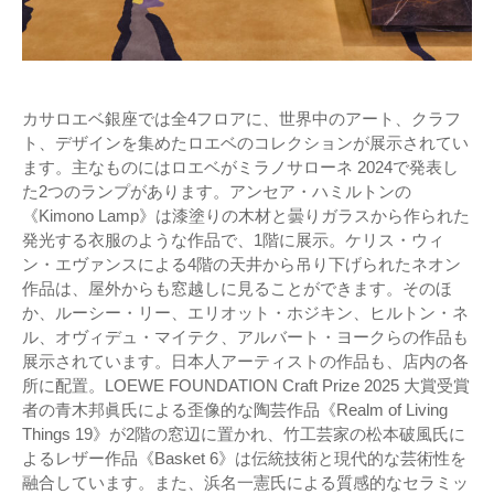
カサロエベ銀座では全4フロアに、世界中のアート、クラフ
ト、デザインを集めたロエベのコレクションが展示されてい
ます。主なものにはロエベがミラノサローネ 2024で発表し
た2つのランプがあります。アンセア・ハミルトンの
《Kimono Lamp》は漆塗りの木材と曇りガラスから作られた
発光する衣服のような作品で、1階に展示。ケリス・ウィ
ン・エヴァンスによる4階の天井から吊り下げられたネオン
作品は、屋外からも窓越しに見ることができます。そのほ
か、ルーシー・リー、エリオット・ホジキン、ヒルトン・ネ
ル、オヴィデュ・マイテク、アルバート・ヨークらの作品も
展示されています。日本人アーティストの作品も、店内の各
所に配置。LOEWE FOUNDATION Craft Prize 2025 大賞受賞
者の青木邦眞氏による歪像的な陶芸作品《Realm of Living
Things 19》が2階の窓辺に置かれ、竹工芸家の松本破風氏に
よるレザー作品《Basket 6》は伝統技術と現代的な芸術性を
融合しています。また、浜名一憲氏による質感的なセラミッ