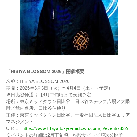
「HIBIYA BLOSSOM 2026」開催概要
名称：HIBIYA BLOSSOM 2026
期間：2026年3月3日（火）〜4月4日（土）（予定）
※日比谷仲通りは4月中旬頃まで実施予定
場所：東京ミッドタウン日比谷 日比谷ステップ広場／大階
段／館内各所、日比谷仲通り
主催：東京ミッドタウン日比谷、一般社団法人日比谷エリア
マネジメント
U R L：
https://www.hibiya.tokyo-midtown.com/jp/event/7332/
※イベントの詳細は2月下旬頃、特設サイトで順次公開予