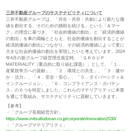
三井不動産グループのサステナビリティについて
三井不動産グループは、「共生・共存・共創により新たな価
値を創出する、そのための挑戦を続ける」という「＆マー
ク」の理念に基づき、「社会的価値の創出」と「経済的価値
の創出」を車の両輪ととらえ、社会的価値を創出することが
経済的価値の創出につながり、その経済的価値によって更に
大きな社会的価値の創出を実現したいと考えています。2024
年4月の新グループ経営理念策定時、「ＧＲＯＵＰ
MATERIALITY（重点的に取り組む課題）」として、「１．
産業競争力への貢献」、「２．環境との共生」、「３．健や
か・活力」、「４．安全・安心」、「５．ダイバーシティ＆
インクルージョン」、「６．コンプライアンス・ガバナン
ス」の６つを特定しました。これらのマテリアリティに本業
を通じて取組み、サステナビリティに貢献していきます。
【参考】
・「グループ長期経営方針」
https://www.mitsuifudosan.co.jp/corporate/innovation2030/
・「グループマテリアリティ」