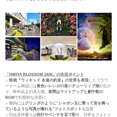
「HIBIYA BLOSSOM 2026」の注目ポイント
✓
映画『ウィキッド 永遠の約束』の世界を表現
したフラワ
ードーム周辺には
黄色いレンガの道
や
チューリップ畑
が広が
り、昨年以上の没入感。
夜間はライトアップと劇中歌の
BGM
で幻想的な光景に
✓館内には
グリンダのように“シャボン玉に乗って宙を舞っ
ているような写真が撮れる”フォトスポット
を設置
✓日比谷仲通りは
街灯やベンチを花で彩り
、日常をフォトジ