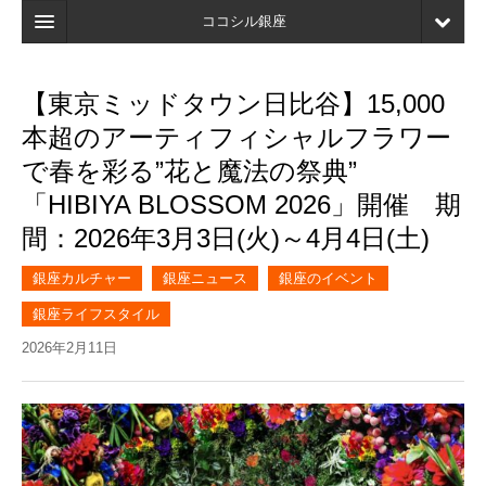
ココシル銀座
ホーム
【東京ミッドタウン日比谷】15,000
検索
本超のアーティフィシャルフラワー
店舗・施設最新情報
で春を彩る”花と魔法の祭典”
「HIBIYA BLOSSOM 2026」開催 期
口コミ
間：2026年3月3日(火)～4月4日(土)
マイページ
銀座カルチャー
銀座ニュース
銀座のイベント
ブックマーク
銀座ライフスタイル
2026年2月11日