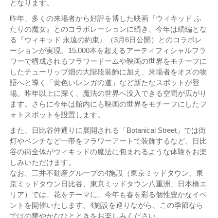
となります。
昨年、多くの来場者から好評を博した映画『ウィキッド ふ
たりの魔女』とのコラボレーションに続き、今年は続編とな
る『ウィキッド 永遠の約束』（3月6日公開）とのコラボレ
ーションが実現。15,000本を超えるアーティフィシャルフラ
ワーで構成されるフラワードームや映画の世界をモチーフに
したチューリップ畑の大階段装飾に加え、来場者をオズの物
語へと導く「黄色いレンガの道」など新たなスポットが登
場。昨年以上に深く、魔法の世界へ没入できる空間が広がり
ます。さらに今年は館内にも映画の世界をモチーフにしたフ
ォトスポットを設置します。
また、日比谷仲通りに展開される「Botanical Street」では街
灯やベンチなど一帯をフラワーアートで装飾するなど、日比
谷の街全体がウィキッドの魔法に包まれるような体験をお楽
しみいただけます。
なお、三井不動産グループの4施設（東京ミッドタウン、東
京ミッドタウン日比谷、東京ミッドタウン八重洲、日本橋エ
リア）では、花をテーマに、今年も春を彩る個性豊かなイベ
ントを開催いたします。4施設を巡りながら、この季節なら
ではの華やかなひとときをお楽しみください。