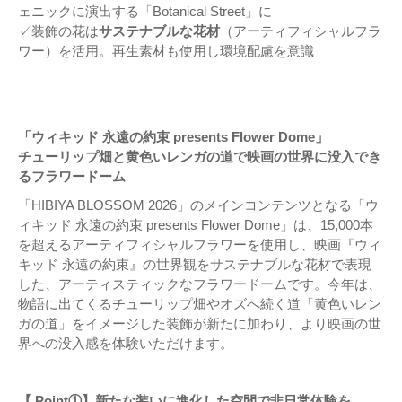
ェニックに演出する「Botanical Street」に
✓装飾の花は
サステナブルな花材
（アーティフィシャルフラ
ワー）を活用。再生素材も使用し環境配慮を意識
「ウィキッド 永遠の約束 presents Flower Dome」
チューリップ畑と黄色いレンガの道で映画の世界に没入でき
るフラワードーム
「HIBIYA BLOSSOM 2026」のメインコンテンツとなる「ウ
ィキッド 永遠の約束 presents Flower Dome」は、15,000本
を超えるアーティフィシャルフラワーを使用し、映画『ウィ
キッド 永遠の約束』の世界観をサステナブルな花材で表現
した、アーティスティックなフラワードームです。今年は、
物語に出てくるチューリップ畑やオズへ続く道「黄色いレン
ガの道」をイメージした装飾が新たに加わり、より映画の世
界への没入感を体験いただけます。
【 Point①】新たな装いに進化した空間で非日常体験を