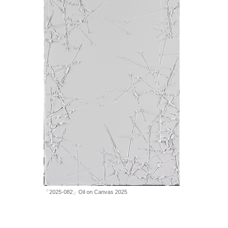
「2025-082」Oil on Canvas 2025