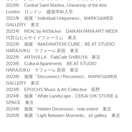
2019年 Central Saint Martins, University of the Arts
London ロンドン 建築学科入学
2021年 個展「Individual Uniqueness」MARKS&WEB
GALLERY 東京
2021年 REAL by ArtSticker DAIKANYAMA ART WEEK
代官山ヒルサイドフォーラム 東京
2022年 個展「IMAGINATION CUBE」BE AT STUDIO
HARAJUKU ラフォーレ原宿 東京
2022年 ARToVILLA FabCafe SHIBUYA 東京
2023年 Cultural Apartments BE AT STUDIO
HARAJUKU ラフォーレ原宿 東京
2023年 個展「Disconnect / Reconnect」MARKS&WEB
GALLERY 東京
2023年 EPOCHS Music & Art Collective 長野
2024年 個展「White Landscape」CEKAI O!K STORE &
SPACE 東京
2024年 個展「Hidden Dimension」noie extent 東京
2025年 個展「Light Between Moments」e2 gallery 東京