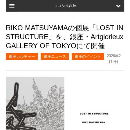
ココシル銀座
ホーム
RIKO MATSUYAMAの個展「LOST IN
検索
STRUCTURE」を、銀座・Artglorieux
店舗・施設最新情報
GALLERY OF TOKYOにて開催
口コミ
2026年2
銀座カルチャー
銀座ニュース
銀座のイベント
月19日
マイページ
ブックマーク