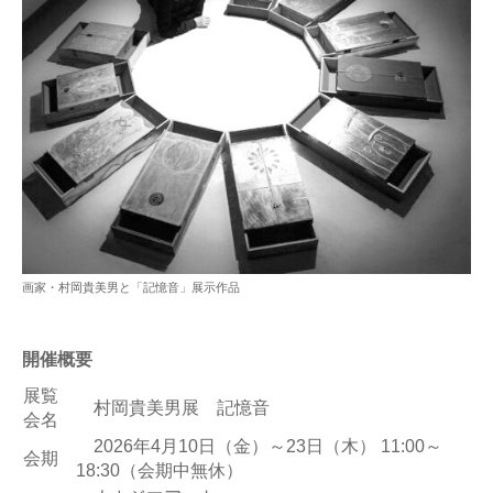
画家・村岡貴美男と「記憶音」展示作品
開催概要
展覧
村岡貴美男展 記憶音
会名
2026年4月10日（金）～23日（木） 11:00～
会期
18:30（会期中無休）