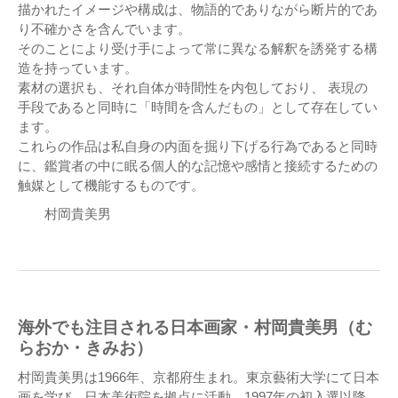
描かれたイメージや構成は、物語的でありながら断片的であ
り不確かさを含んでいます。
そのことにより受け手によって常に異なる解釈を誘発する構
造を持っています。
素材の選択も、それ自体が時間性を内包しており、 表現の
手段であると同時に「時間を含んだもの」として存在してい
ます。
これらの作品は私自身の内面を掘り下げる行為であると同時
に、鑑賞者の中に眠る個人的な記憶や感情と接続するための
触媒として機能するものです。
村岡貴美男
海外でも注目される日本画家・村岡貴美男（む
らおか・きみお）
村岡貴美男は1966年、京都府生まれ。東京藝術大学にて日本
画を学び、日本美術院を拠点に活動。1997年の初入選以降、