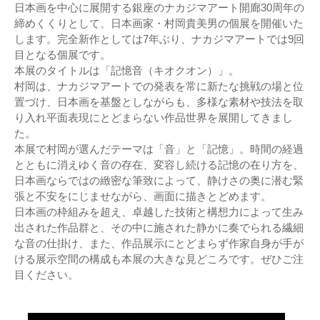
日本画を中心に展開する銀座のナカジマアート開廊30周年の
締めくくりとして、日本画家・村岡貴美男の個展を開催いた
します。完全新作としては7年ぶり、ナカジマアートでは9回
目となる個展です。
本展のタイトルは「記憶音（キオクオン）」。
村岡は、ナカジマアートでの発表を常に新たな挑戦の場と位
置づけ、日本画を基盤としながらも、多様な素材や技法を取
り入れ平面表現にとどまらない作品世界を展開してきまし
た。
本展で村岡が選んだテーマは「音」と「記憶」。時間の経過
とともに消えゆく音の存在、変容し続ける記憶の在り方を、
日本画ならではの緻密な筆致によって、静けさの奥に潜む緊
張と不安をにじませながら、画面に描きとどめます。
日本画の枠組みを超え、卓越した技術と構想力によって生み
出された作品群と、その中に施された静かに奏でられる繊細
な音の仕掛け、また、作品展示にとどまらず作家自身が手が
ける展示空間の構成も本展の大きな見どころです。ぜひご注
目ください。