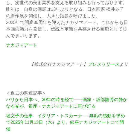
し、次世代の美術業界を支える取り組みも行っております。
昨年は、自身の個展は13年ぶりとなる、日本画家 松井冬子
の新作展を開催し、大きな話題を呼びました。
2025年で開廊30周年を迎えたナカジマアート。これからも日
本画の魅力を発信し、伝統と革新を共存させる画廊として歩
んでまいります。
ナカジマアート
【株式会社ナカジマアート】
プレスリリース
より
＜過去の関連記事＞
パリから日本へ、30年の時を経て——画家・坂部隆芳の静か
なる光が、銀座・ナカジマアートに再び灯る
堀文子の仕事 イタリア・トスカーナ ― 無垢の感動を求め
て2025年11月13日（木）より、銀座ナカジマアートにて開
催。