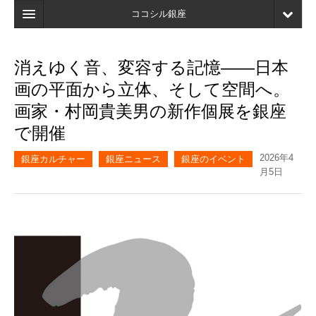
ココシル銀座
ホーム
消えゆく音、変容する記憶――日本
検索
画の平面から立体、そして空間へ。
店舗・施設最新情報
画家・村岡貴美男の新作個展を銀座
で開催
口コミ
2026年4
マイページ
銀座カルチャー
銀座ニュース
銀座のイベント
月5日
ブックマーク