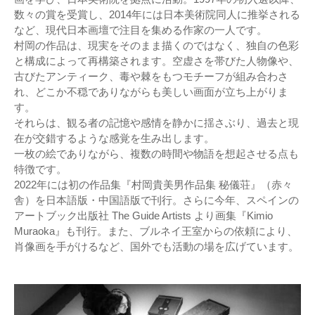
数々の賞を受賞し、2014年には日本美術院同人に推挙される
など、現代日本画壇で注目を集める作家の一人です。
村岡の作品は、現実をそのまま描くのではなく、独自の色彩
と構成によって再構築されます。空虚さを帯びた人物像や、
古びたアンティーク、毒や棘をもつモチーフが組み合わさ
れ、どこか不穏でありながらも美しい画面が立ち上がりま
す。
それらは、観る者の記憶や感情を静かに揺さぶり、過去と現
在が交錯するような感覚を生み出します。
一枚の絵でありながら、複数の時間や物語を想起させる点も
特徴です。
2022年には初の作品集『村岡貴美男作品集 秘儀荘』（赤々
舎）を日本語版・中国語版で刊行。さらに今年、スペインの
アートブック出版社 The Guide Artists より画集『Kimio
Muraoka』も刊行。また、ブルネイ王室からの依頼により、
肖像画を手がけるなど、国外でも活動の場を広げています。