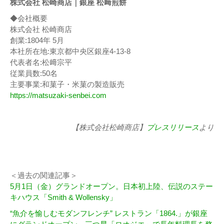
株式会社 松崎商店｜銀座 松﨑煎餅
◆会社概要
株式会社 松崎商店
創業:1804年 5月
本社所在地:東京都中央区銀座4-13-8
代表者名:松﨑宗平
従業員数:50名
主要事業:和菓子・米菓の製造販売
https://matsuzaki-senbei.com
【株式会社松崎商店】
プレスリリース
より
＜過去の関連記事＞
5月1日（金）グランドオープン。日本初上陸、伝説のステー
キハウス「Smith & Wollensky」
“魚介を愉しむモダンフレンチ” レストラン「1864.」が銀座