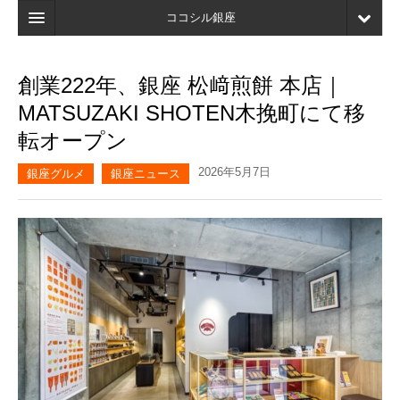
ココシル銀座
ホーム
創業222年、銀座 松﨑煎餅 本店｜
検索
MATSUZAKI SHOTEN木挽町にて移
店舗・施設最新情報
転オープン
口コミ
2026年5月7日
銀座グルメ
銀座ニュース
マイページ
ブックマーク