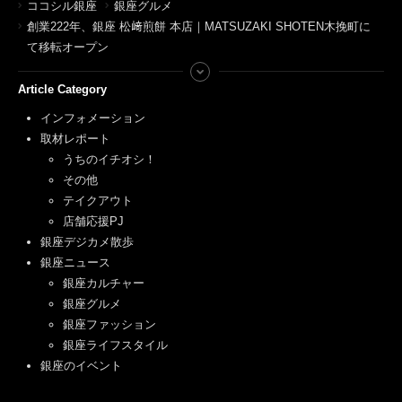
ココシル銀座
銀座グルメ
創業222年、銀座 松﨑煎餅 本店｜MATSUZAKI SHOTEN木挽町に
て移転オープン
Article Category
インフォメーション
取材レポート
うちのイチオシ！
その他
テイクアウト
店舗応援PJ
銀座デジカメ散歩
銀座ニュース
銀座カルチャー
銀座グルメ
銀座ファッション
銀座ライフスタイル
銀座のイベント