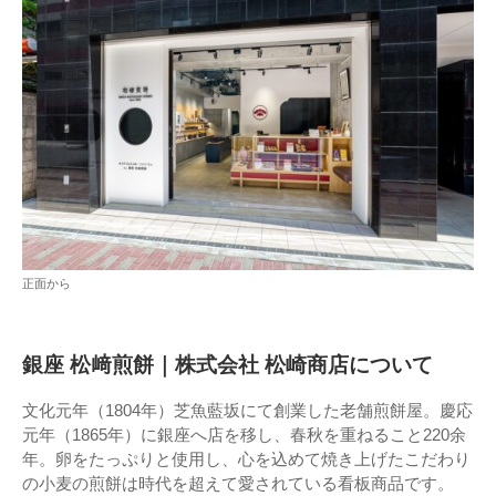
正面から
銀座 松﨑煎餅｜株式会社 松崎商店について
文化元年（1804年）芝魚藍坂にて創業した老舗煎餅屋。慶応
元年（1865年）に銀座へ店を移し、春秋を重ねること220余
年。卵をたっぷりと使用し、心を込めて焼き上げたこだわり
の小麦の煎餅は時代を超えて愛されている看板商品です。