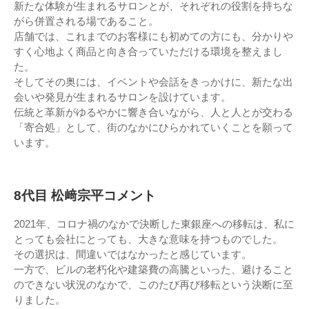
新たな体験が生まれるサロンとが、それぞれの役割を持ちな
がら併置される場であること。
店舗では、これまでのお客様にも初めての方にも、分かりや
すく心地よく商品と向き合っていただける環境を整えまし
た。
そしてその奥には、イベントや会話をきっかけに、新たな出
会いや発見が生まれるサロンを設けています。
伝統と革新がゆるやかに響き合いながら、人と人とが交わる
「寄合処」として、街のなかにひらかれていくことを願って
います。
8代目 松﨑宗平コメント
2021年、コロナ禍のなかで決断した東銀座への移転は、私に
とっても会社にとっても、大きな意味を持つものでした。
その選択は、間違いではなかったと感じています。
一方で、ビルの老朽化や建築費の高騰といった、避けること
のできない状況のなかで、このたび再び移転という決断に至
りました。