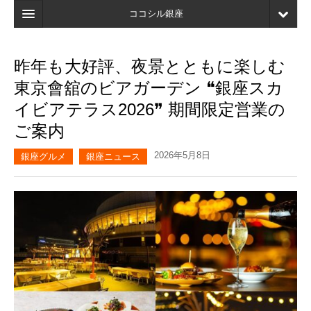
ココシル銀座
ホーム
昨年も大好評、夜景とともに楽しむ
検索
東京會舘のビアガーデン ❝銀座スカ
店舗・施設最新情報
イビアテラス2026❞ 期間限定営業の
ご案内
口コミ
2026年5月8日
マイページ
銀座グルメ
銀座ニュース
ブックマーク