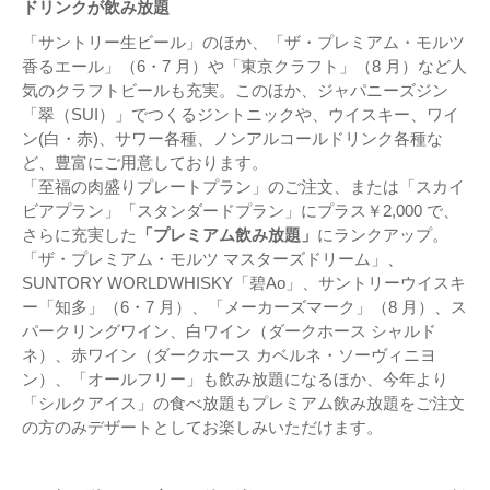
ドリンクが飲み放題
「サントリー生ビール」のほか、「ザ・プレミアム・モルツ
香るエール」（6・7 月）や「東京クラフト」（8 月）など人
気のクラフトビールも充実。このほか、ジャパニーズジン
「翠（SUI）」でつくるジントニックや、ウイスキー、ワイ
ン(白・赤)、サワー各種、ノンアルコールドリンク各種な
ど、豊富にご⽤意しております。
「至福の肉盛りプレートプラン」のご注文、または「スカイ
ビアプラン」「スタンダードプラン」にプラス￥2,000 で、
さらに充実した
「プレミアム飲み放題」
にランクアップ。
「ザ・プレミアム・モルツ マスターズドリーム」、
SUNTORY WORLDWHISKY「碧Ao」、サントリーウイスキ
ー「知多」（6・7 月）、「メーカーズマーク」（8 月）、ス
パークリングワイン、白ワイン（ダークホース シャルド
ネ）、赤ワイン（ダークホース カベルネ・ソーヴィニヨ
ン）、「オールフリー」も飲み放題になるほか、今年より
「シルクアイス」の食べ放題もプレミアム飲み放題をご注文
の方のみデザートとしてお楽しみいただけます。