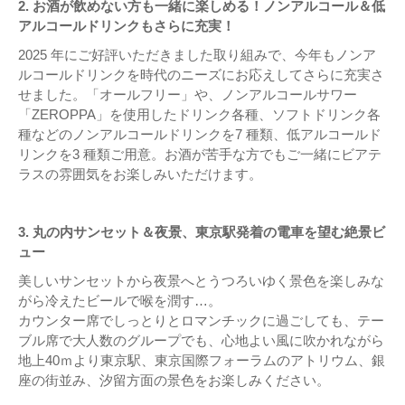
2. お酒が飲めない方も一緒に楽しめる！ノンアルコール＆低
アルコールドリンクもさらに充実！
2025 年にご好評いただきました取り組みで、今年もノンア
ルコールドリンクを時代のニーズにお応えしてさらに充実さ
せました。「オールフリー」や、ノンアルコールサワー
「ZEROPPA」を使用したドリンク各種、ソフトドリンク各
種などのノンアルコールドリンクを7 種類、低アルコールド
リンクを3 種類ご用意。お酒が苦手な方でもご一緒にビアテ
ラスの雰囲気をお楽しみいただけます。
3. 丸の内サンセット＆夜景、東京駅発着の電車を望む絶景ビ
ュー
美しいサンセットから夜景へとうつろいゆく景色を楽しみな
がら冷えたビールで喉を潤す…。
カウンター席でしっとりとロマンチックに過ごしても、テー
ブル席で大人数のグループでも、心地よい風に吹かれながら
地上40ｍより東京駅、東京国際フォーラムのアトリウム、銀
座の街並み、汐留方面の景色をお楽しみください。