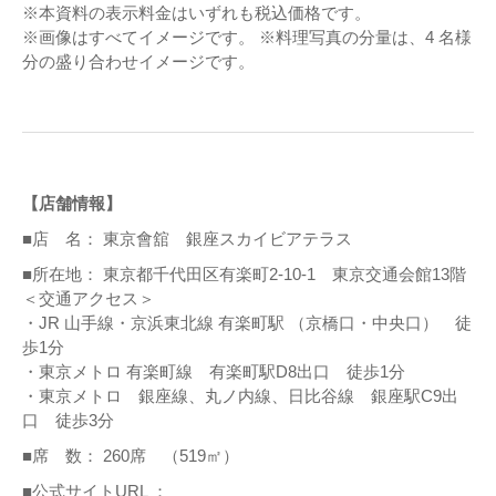
※本資料の表示料金はいずれも税込価格です。
※画像はすべてイメージです。 ※料理写真の分量は、4 名様
分の盛り合わせイメージです。
【店舗情報】
■店 名： 東京會舘 銀座スカイビアテラス
■所在地： 東京都千代田区有楽町2-10-1 東京交通会館13階
＜交通アクセス＞
・JR 山手線・京浜東北線 有楽町駅 （京橋口・中央口） 徒
歩1分
・東京メトロ 有楽町線 有楽町駅D8出口 徒歩1分
・東京メトロ 銀座線、丸ノ内線、日比谷線 銀座駅C9出
口 徒歩3分
■席 数： 260席 （519㎡）
■公式サイトURL ：