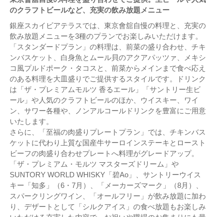
のクラフトビールなど、充実の飲み放題メニュー
銀座スカイビアテラスでは、東京會舘自慢の料理と、充実の
飲み放題メニューを3種のプランでお楽しみいただけます。
「スタンダードプラン」の料理は、前菜の盛り合わせ、チキ
ンバスケット、白身魚とムール貝のアクアパッツァ、メキシ
コ風プルドポーク・タコスと、前菜からメインまで食べ応え
のある料理を大皿盛りでご提供するスタイルです。ドリンク
は「ザ・プレミアムモルツ 香るエール」「サントリー生ビ
ール」や人気のクラフトビールのほか、ウイスキー、ワイ
ン、サワー各種や、ノンアルコールドリンクを豊富にご用意
いたします。
さらに、「至福の肉盛りプレートプラン」では、チキンバス
ケットに代わり上質な国産牛サーロインステーキとロースト
ビーフの肉盛り合わせプレートへ料理がグレードアップ。
「ザ・プレミアム・モルツ マスターズドリーム」や
SUNTORY WORLD WHISKY「碧Ao」、サントリーウイス
キー「知多」（6・7月）、「メーカーズマーク」（8月）、
スパークリングワイン、「オールフリー」が飲み放題に加わ
り、デザートとして「シルクアイス」の食べ放題もお楽しみ