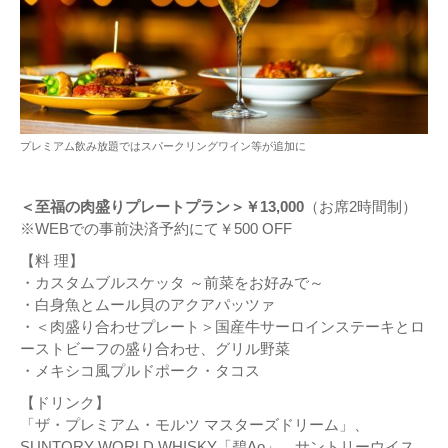
プレミアム飲み放題ではスパークリングワイン等が追加に
＜至福の肉盛りプレートプラン＞￥13,000
（お席2時間制）
※WEBでの事前決済予約にて￥500 OFF
【料 理】
・カスタムブルスケッタ ～前菜をお好みで～
・白身魚とムール貝のアクアパッツァ
・＜肉盛り合わせプレート＞国産牛サーロインステーキとロ
ーストビーフの盛り合わせ、グリル野菜
・メキシコ風プルドポーク・タコス
【ドリンク】
「ザ・プレミアム・モルツ マスターズドリーム」、
SUNTORY WORLD WHISKY「碧Ao」、サントリーウイス