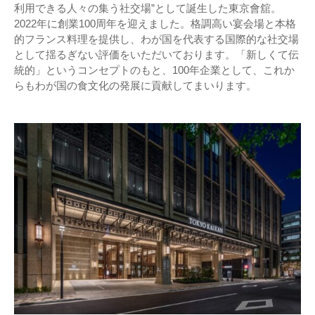
利用できる人々の集う社交場”として誕生した東京會舘。
2022年に創業100周年を迎えました。格調高い宴会場と本格
的フランス料理を提供し、わが国を代表する国際的な社交場
として揺るぎない評価をいただいております。「新しくて伝
統的」というコンセプトのもと、100年企業として、これか
らもわが国の食文化の発展に貢献してまいります。