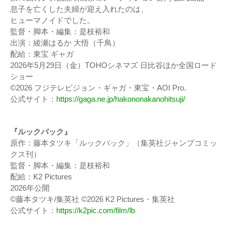
息子を亡くした夫婦が迎え入れたのは、
ヒューマノイドでした。
監督・脚本・編集：是枝裕和
出演：綾瀬はるか 大悟（千鳥）
配給：東宝 ギャガ
2026年5月29日（金）TOHOシネマズ 日比谷ほか全国ロード
ショー
©2026 フジテレビジョン・ギャガ・東宝・AOI Pro.
公式サイト：
https://gaga.ne.jp/hakononakanohitsuji/
『ルックバック』
原作：藤本タツキ「ルックバック」（集英社ジャンプコミッ
クス刊）
監督・脚本・編集：是枝裕和
配給：K2 Pictures
2026年公開
©藤本タツキ/集英社 ©2026 K2 Pictures・集英社
公式サイト：
https://k2pic.com/film/lb