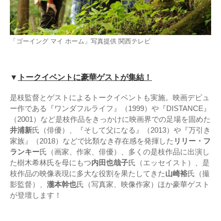
「ゴーイング マイ ホーム」写真提供 関西テレビ
▼
トークイベントに豪華ゲストが集結！
是枝監督とゲストによるトークイベントも実施。映画デビュ
ー作である『ワンダフルライフ』（1999）や『DISTANCE』
（2001）など是枝作品をきっかけに映画界での足場を固めた
井浦新
氏（俳優）、『そして父になる』（2013）や『万引き
家族』（2018）などで比類なき存在感を発揮した
リリー・フ
ランキー
氏（画家、作家、俳優）、多くの是枝作品に出演し
た樹木希林氏を母にもつ
内田也哉子
氏（エッセイスト）、是
枝作品の映像表現に多大な役割を果たしてきた
山崎裕
氏（撮
影監督）、
瀧本幹也
氏（写真家、映像作家）ほか豪華ゲスト
が登壇します！