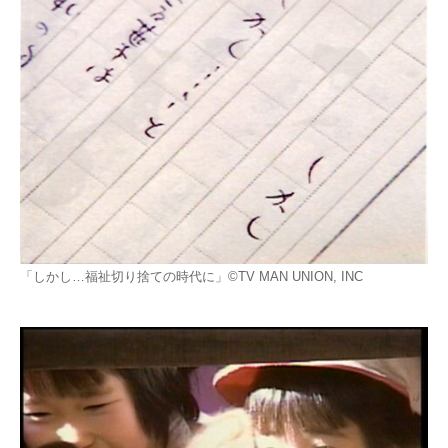
「しかし…福祉切り捨ての時代に」©TV MAN UNION, INC