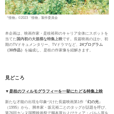
『怪物』©2023「怪物」製作委員会
本企画は、映画作家・是枝裕和のキャリア全体にスポットを
当てた
国内初の大規模な特集上映
です。長篇映画のほか、初
期のTVドキュメンタリー、TVドラマなど、
24プログラム
（30作品）
を編成し、是枝の作家像を紐解きます。
見どころ
▼
是枝のフィルモグラフィーを一挙にたどる特集上映
新たな才能の出現を印象づけた長篇映画第1作『
幻の光
』
（1995）から、脚本家・坂元裕二とのタッグが話題を呼び、
第76回カンヌ国際映画祭で脚本賞およびクィア・パルム賞を