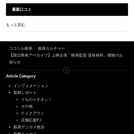
最新口コミ
もっと読む
ココシル銀座
銀座カルチャー
【国立映画アーカイブ】上映企画「映画監督 是枝裕和」開催のお
知らせ
Article Category
インフォメーション
取材レポート
うちのイチオシ！
その他
テイクアウト
店舗応援PJ
銀座デジカメ散歩
銀座ニュース