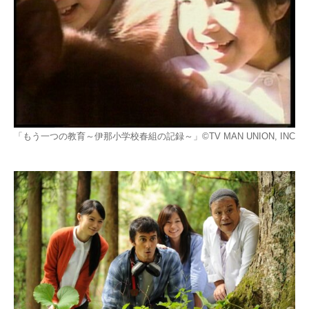
「もう一つの教育～伊那小学校春組の記録～」©TV MAN UNION, INC