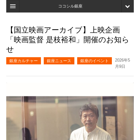
ココシル銀座
ホーム
【国立映画アーカイブ】上映企画
検索
「映画監督 是枝裕和」開催のお知ら
店舗・施設最新情報
せ
口コミ
2026年5
銀座カルチャー
銀座ニュース
銀座のイベント
月9日
マイページ
ブックマーク