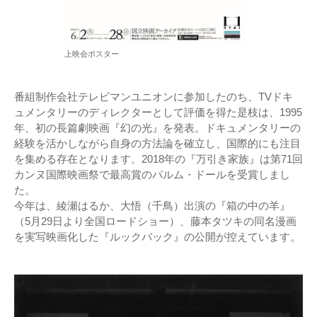
上映会ポスター
番組制作会社テレビマンユニオンに参加したのち、TVドキ
ュメンタリーのディレクターとして評価を得た是枝は、1995
年、初の長篇劇映画『幻の光』を発表。ドキュメンタリーの
経験を活かしながら自身の方法論を確立し、国際的にも注目
を集める存在となります。2018年の『万引き家族』は第71回
カンヌ国際映画祭で最高賞のパルム・ドールを受賞しまし
た。
今年は、綾瀬はるか、大悟（千鳥）出演の『箱の中の羊』
（5月29日より全国ロードショー）、藤本タツキの同名漫画
を実写映画化した『ルックバック』の公開が控えています。