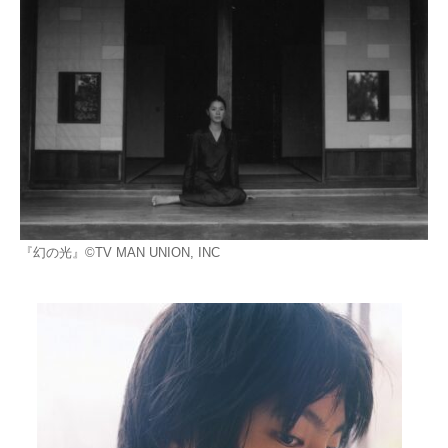
『幻の光』©TV MAN UNION, INC