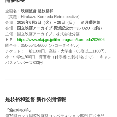
開催概要
企画名：
映画監督 是枝裕和
（英題：Hirokazu Kore-eda Retrospective）
会期：
2026年6月2日（火）－28日（日） ※月曜休館
会場：
国立映画アーカイブ 長瀬記念ホール OZU（2階）
主催：国立映画アーカイブ、株式会社分福
ＨＰ：
https://www.nfaj.go.jp/film-program/kore-eda202606
問合せ：050-5541-8600（ハローダイヤル）
チケット：一般1300円、高校・大学生・65歳以上1100円、
小・中学生900円、障害者（付添者は原則1名まで）・キャン
パスメンバーズ800円
是枝裕和監督 新作公開情報
『箱の中の羊』
第79回カンヌ国際映画祭コンペティション部門 正式出品