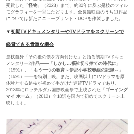
受賞した『
怪物
』（2023）まで、約30年に及ぶ是枝のフィル
モグラフィーを一挙にたどります。全長篇映画のうち11作品
については新たにニュープリント・DCPを作製しました。
▼
初期TVドキュメンタリーやTVドラマをスクリーンで
鑑賞できる貴重な機会
是枝自身「その後の僕を方向付けた」と語る初期TVドキュ
メンタリー2作品――「
しかし…福祉切り捨ての時代に
」
（1991）、「
もう一つの教育～伊那小学校春組の記録～
」
（1991）――を特別上映。また、映画以上にTVドラマを原
体験とする是枝が初めて手がけた連続TVドラマであり、
2013年にロッテルダム国際映画祭で上映された「
ゴーイング
マイ ホーム
」（2012）全10話を国内で初めてスクリーン上
映します。