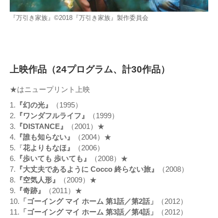
『万引き家族』©2018『万引き家族』製作委員会
上映作品（24プログラム、計30作品）
★はニュープリント上映
1.
『幻の光』
（1995）
2.
『ワンダフルライフ』
（1999）
3.
『DISTANCE』
（2001）★
4.
『誰も知らない』
（2004）★
5.『
花よりもなほ』
（2006）
6.
『歩いても 歩いても』
（2008）★
7.
『大丈夫であるように Cocco 終らない旅』
（2008）
8.
『空気人形』
（2009）★
9.
『奇跡』
（2011）★
10.
「ゴーイング マイ ホーム 第1話／第2話」
（2012）
11.
「ゴーイング マイ ホーム 第3話／第4話」
（2012）