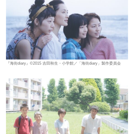
『海街diary』©2015 吉田秋生・小学館／「海街diary」製作委員会