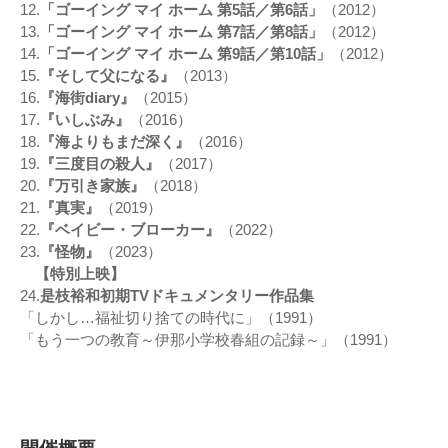
12.
「ゴーイング マイ ホーム 第5話／第6話」
（2012）
13.
「ゴーイング マイ ホーム 第7話／第8話」
（2012）
14.
「ゴーイング マイ ホーム 第9話／第10話」
（2012）
15.
『そして父になる』
（2013）
16.
『海街diary』
（2015）
17.
『いしぶみ』
（2016）
18.
『海よりもまだ深く』
（2016）
19.
『三度目の殺人』
（2017）
20.
『万引き家族』
（2018）
21.
『真実』
（2019）
22.
『ベイビー・ブローカー』
（2022）
23.
『怪物』
（2023）
【特別上映】
24.
是枝裕和初期TVドキュメンタリー作品集
「しかし…福祉切り捨ての時代に」（1991）
「もう一つの教育～伊那小学校春組の記録～」（1991）