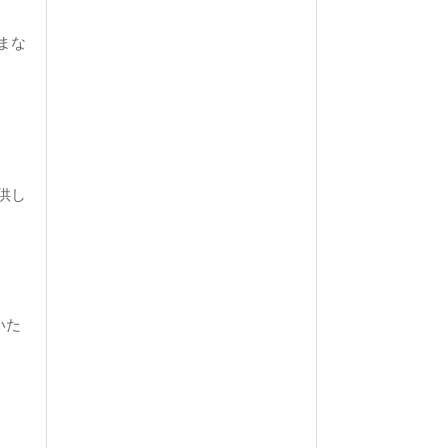
まな
供し
いた