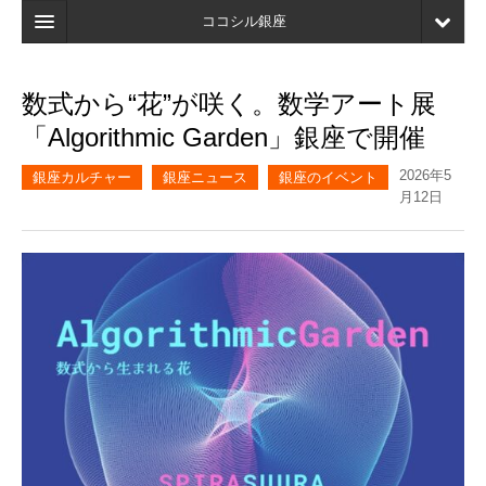
ココシル銀座
ホーム
数式から“花”が咲く。数学アート展
検索
「Algorithmic Garden」銀座で開催
店舗・施設最新情報
2026年5
銀座カルチャー
銀座ニュース
銀座のイベント
月12日
口コミ
マイページ
ブックマーク