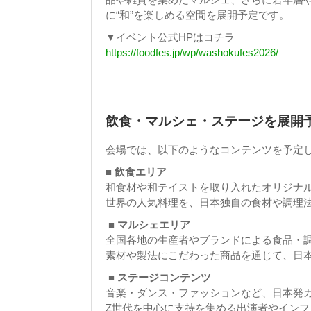
に“和”を楽しめる空間を展開予定です。
▼イベント公式HPはコチラ
https://foodfes.jp/wp/washokufes2026/
飲食・マルシェ・ステージを展開
会場では、以下のようなコンテンツを予定
■ 飲食エリア
和食材や和テイストを取り入れたオリジナ
世界の人気料理を、日本独自の食材や調理法
■ マルシェエリア
全国各地の生産者やブランドによる食品・
素材や製法にこだわった商品を通じて、日
■ ステージコンテンツ
音楽・ダンス・ファッションなど、日本発
Z世代を中心に支持を集める出演者やイン