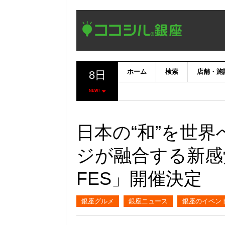
ホーム
検索
店舗・施
8日
NEW!
日本の“和”を世
ジが融合する新感
FES」開催決定
銀座グルメ
銀座ニュース
銀座のイベン