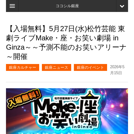
ココシル銀座
ホーム
【入場無料】5月27日(水)松竹芸能 東
検索
劇ライブMake・座・お笑い劇場 in
店舗・施設最新情報
Ginza～～予測不能のお笑いアリーナ
～開催
口コミ
2026年5
マイページ
銀座カルチャー
銀座ニュース
銀座のイベント
月15日
ブックマーク