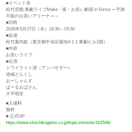
■イベント名
松竹芸能 東劇ライブMake・座・お笑い劇場 in Ginza
～
予測
不能のお笑いアリーナ
～
～
■日時
2026年5月27日（水）18:30～19:30
■会場
松竹案内処（東京都中央区築地4-1-1 東劇ビル1階）
■内容
お笑いライブ
■出演
トワイライト渚（アンバサダー）
池城どんぐし
おーしゃんず
ぱーるおばさん
大平萌笑
■入場料
無料
■ 公式HP
https://www.shochikugeino.co.jp/topics/events/162546/