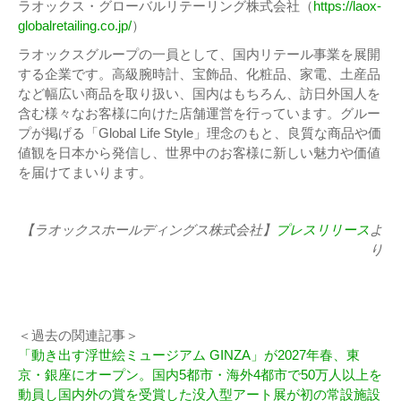
ラオックス・グローバルリテーリング株式会社（
https://laox-
globalretailing.co.jp/
）
ラオックスグループの一員として、国内リテール事業を展開
する企業です。高級腕時計、宝飾品、化粧品、家電、土産品
など幅広い商品を取り扱い、国内はもちろん、訪日外国人を
含む様々なお客様に向けた店舗運営を行っています。グルー
プが掲げる「Global Life Style」理念のもと、良質な商品や価
値観を日本から発信し、世界中のお客様に新しい魅力や価値
を届けてまいります。
【ラオックスホールディングス株式会社】
プレスリリース
よ
り
＜過去の関連記事＞
「動き出す浮世絵ミュージアム GINZA」が2027年春、東
京・銀座にオープン。国内5都市・海外4都市で50万人以上を
動員し国内外の賞を受賞した没入型アート展が初の常設施設