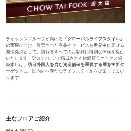
ラオックスグループが掲げる
「グローバルライフスタイル」
の実現
に向け、厳選された商品やサービスを世界中に届ける
発信拠点として、訪れるすべてのお客様に特別な体験を提供
いたします。5つのフロアで構成される旗艦店ラオックス銀
座本店は、
訪日外国人を含む資産価値を重視する層を主要タ
ーゲット
に、国内外へ新たなライフスタイルを提案してまい
ります。
主なフロアご紹介
Watch.GINZA