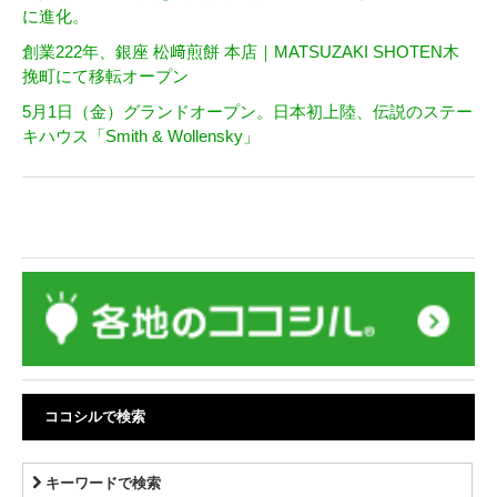
に進化。
創業222年、銀座 松﨑煎餅 本店｜MATSUZAKI SHOTEN木
挽町にて移転オープン
5月1日（金）グランドオープン。日本初上陸、伝説のステー
キハウス「Smith & Wollensky」
ココシルで検索
キーワードで検索