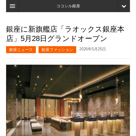
ココシル銀座
ホーム
銀座に新旗艦店「ラオックス銀座本
検索
店」5月28日グランドオープン
店舗・施設最新情報
2026年5月25日
銀座ニュース
銀座ファッション
口コミ
マイページ
ブックマーク