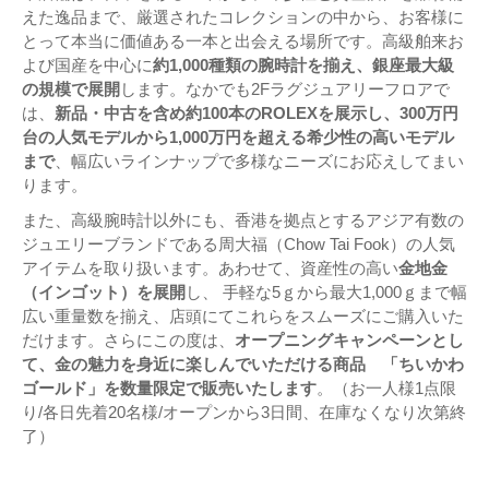
えた逸品まで、厳選されたコレクションの中から、お客様に
とって本当に価値ある一本と出会える場所です。高級舶来お
よび国産を中心に
約1,000種類の腕時計を揃え、銀座最大級
の規模で展開
します。なかでも2Fラグジュアリーフロアで
は、
新品・中古を含め約100本のROLEXを展示し、300万円
台の人気モデルから1,000万円を超える希少性の高いモデル
まで
、幅広いラインナップで多様なニーズにお応えしてまい
ります。
また、高級腕時計以外にも、香港を拠点とするアジア有数の
ジュエリーブランドである周大福（Chow Tai Fook）の人気
アイテムを取り扱います。あわせて、資産性の高い
金地金
（インゴット）を展開
し、 手軽な5ｇから最大1,000ｇまで幅
広い重量数を揃え、店頭にてこれらをスムーズにご購入いた
だけます。さらにこの度は、
オープニングキャンペーンとし
て、金の魅力を身近に楽しんでいただける商品 「ちいかわ
ゴールド」を数量限定で販売いたします
。（お一人様1点限
り/各日先着20名様/オープンから3日間、在庫なくなり次第終
了）