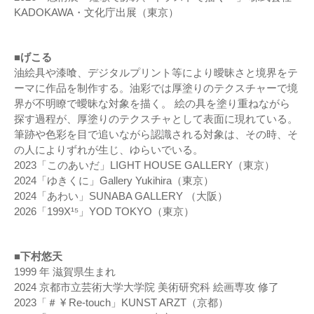
KADOKAWA・文化庁出展（東京）
■げこる
油絵具や漆喰、デジタルプリント等により曖昧さと境界をテ
ーマに作品を制作する。油彩では厚塗りのテクスチャーで境
界が不明瞭で曖昧な対象を描く。 絵の具を塗り重ねながら
探す過程が、厚塗りのテクスチャとして表面に現れている。
筆跡や色彩を目で追いながら認識される対象は、その時、そ
の人によりずれが生じ、ゆらいでいる。
2023「このあいだ」LIGHT HOUSE GALLERY（東京）
2024「ゆきくに」Gallery Yukihira（東京）
2024「あわい」SUNABA GALLERY （大阪）
2026「199X¹⁵」YOD TOKYO（東京）
■下村悠天
1999 年 滋賀県生まれ
2024 京都市立芸術大学大学院 美術研究科 絵画専攻 修了
2023「＃ ¥ Re-touch」KUNST ARZT（京都）