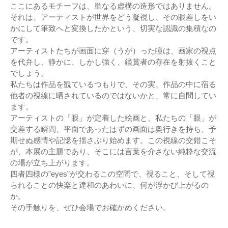
ここにあるモチーフは、単なる虚構の造形ではありません。
それは、アーティストが世界をどう凝視し、その眼差しをい
かにして筆致へと変換したかという、切実な認識の集積なの
です。
アーティストたちが画面に穿（うが）った瞳は、画家の視点
を代弁し、静かに、しかし強く、鑑賞者の存在を射抜くこと
でしょう。
私たちは作品を観ているつもりで、その実、作品の中に宿る
他者の視線に晒されているのではないかと、常に自問してい
ます。
アーティストの「眼」が定着した絵画と、私たちの「眼」が
交差する瞬間、平面であったはずの画面は奥行きを持ち、予
期せぬ感情や記憶を揺さぶり始めます。この視線の交錯こそ
が、本展の主題であり、そこには言葉を介さない純粋な交流
の場が立ち上がります。
四者四様の”eyes”が交わるこの空間で、視ること、そして視
られることの快楽と違和のあわいに、何が浮かび上がるの
か。
その手触りを、ぜひ会場でお確かめください。