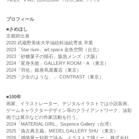
下村悠天「＃ #43」1025×1025mm パネルに綿布、アクリル
プロフィール
■さめほし
京都府出身
2020 武蔵野美術大学油絵科油絵専攻 卒業
2023「Star rium」art space 金魚空間（台北）
2023「砂糖菓子の隕石」阪急メンズ（大阪）
2024「変身失敗」GALLERY ROOM・A （東京）
2024「羽化」銀座蔦屋書店（東京）
2025「少女のような、」 CONTRAST（東京）
■100年
画家、イラストレーター。デジタルイラストでは小説装画、
ゲームキャラクターデザイン等のクライアントワーク、油彩
画では展示などの作家活動を行う。
2024「MATERIAL GIRL」Sixpence Gallery（台湾）
2025「偽古典主義」MEDEL GALLERY SHU （東京）
2026「感情展ー短歌で詠み、イラストで描くー」 株式会社