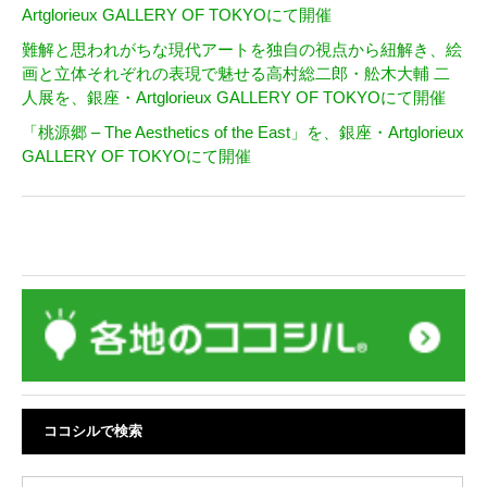
Artglorieux GALLERY OF TOKYOにて開催
難解と思われがちな現代アートを独自の視点から紐解き、絵
画と立体それぞれの表現で魅せる高村総二郎・舩木大輔 二
人展を、銀座・Artglorieux GALLERY OF TOKYOにて開催
「桃源郷 ‒ The Aesthetics of the East」を、銀座・Artglorieux
GALLERY OF TOKYOにて開催
ココシルで検索