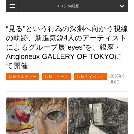
ココシル銀座
ホーム
“見る”という行為の深淵へ向かう視線
検索
の軌跡、新進気鋭4人のアーティスト
店舗・施設最新情報
によるグループ展”eyes”を、銀座・
Artglorieux GALLERY OF TOKYOに
口コミ
て開催
マイページ
2026年6
銀座カルチャー
銀座ニュース
銀座のイベント
ブックマーク
月6日