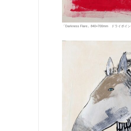
「Darkness Flare」840×700mm ドラ