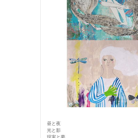
昼と夜
光と影
現実と夢