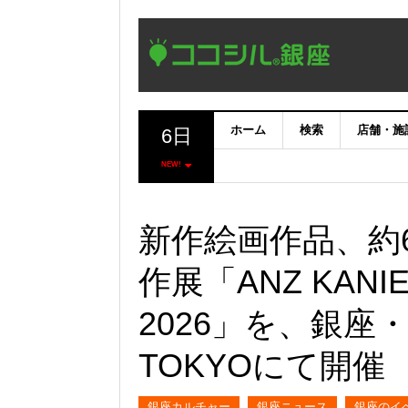
ホーム
検索
店舗・施
6日
NEW!
新作絵画作品、約
作展「ANZ KANIE 
2026」を、銀座・Art
TOKYOにて開催
銀座カルチャー
銀座ニュース
銀座のイ