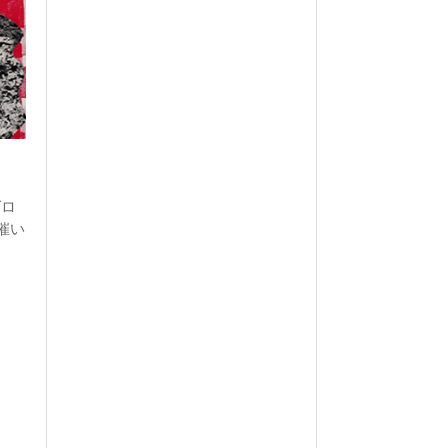
グロ
開催い