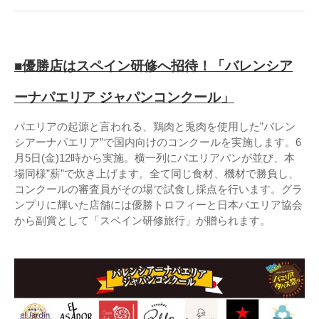
■優勝店はスペイン研修へ招待！「バレンシア
ーナパエリア ジャパンコンクール」
パエリアの起源と言われる、鶏肉と兎肉を使用した”バレン
シアーナパエリア”で国内向けのコンクールを実施します。6
月5日(金)12時から実施。横一列にパエリアパンが並び、本
場同様”薪”で炊き上げます。全て同じ食材、機材で勝負し、
コンクールの審査員がその場で試食し採点を行います。グラ
ンプリに輝いた店舗には優勝トロフィーと日本パエリア協会
から副賞として「スペイン研修旅行」が贈られます。