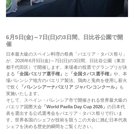
6月5日(金)～7日(日)の3日間、日比谷公園で開
催
日本最大級のスペイン料理の祭典「パエリア・タパス祭り」
が、2026年6月5日(金)～7日(日)の3日間、日比谷公園（東京
都千代田区）で開催します。来場者の投票でグランプリが決
まる
「全国パエリア選手権」
と
「全国タパス選手権」
や、本
場バレンシア地方のパエリア製法、鶏肉と兎肉を使用し薪火
で炊く
「バレンシアーナパエリア ジャパンコンクール」
も
実施いたします。
そして、スペイン・バレンシア市で開催される世界最大級の
パエリア国際大会
「World Paella Day Cup 2026」
の日本代
表を選出する公式選考会をパエリア・タパス祭りで行いま
す。世界各国のシェフが技術を競うこの大会に挑む日本代表
シェフを決める歴史的瞬間をご覧ください。