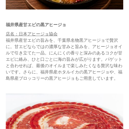
福井県産甘エビの黒アヒージョ
店名：日本アヒージョ協会
福井県産甘エビの旨みを、千葉県名物黒アヒージョで贅沢
に。甘エビならではの濃厚な甘みと旨みを、アヒージョオイ
ルで引き立てた一品。にんにくの香りと深みのあるコクが甘
エビに絡み、ひと口ごとに海の旨みが広がります。バゲット
と合わせれば、最後のオイルまで楽しみたくなる贅沢な味わ
いです。さらに、福井県産ホタルイカの黒アヒージョや、福
島県産ブロッコリーの黒アヒージョもご用意しています。