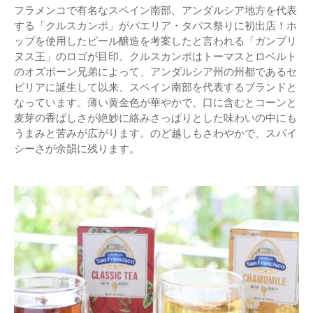
フラメンコで有名なスペイン南部、アンダルシア地方を代表
する「クルスカンポ」がパエリア・タパス祭りに初出店！ホ
ップを使用したビール醸造を考案したと言われる「ガンブリ
ヌス王」のロゴが目印。クルスカンポはトーマスとロベルト
のオズボーン兄弟によって、アンダルシア州の州都であるセ
ビリアに誕生して以来、スペイン南部を代表するブランドと
なっています。薄い黄金色が華やかで、口に含むとコーンと
麦芽の香ばしさが絶妙に絡みさっぱりとした味わいの中にも
うまみと苦みが広がります。のど越しもさわやかで、スパイ
シーさが余韻に残ります。