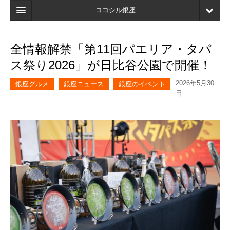
ココシル銀座
ホーム
全情報解禁「第11回パエリア・タパ
検索
ス祭り2026」が日比谷公園で開催！
店舗・施設最新情報
2026年5月30
銀座グルメ
銀座ニュース
銀座のイベント
日
口コミ
マイページ
ブックマーク