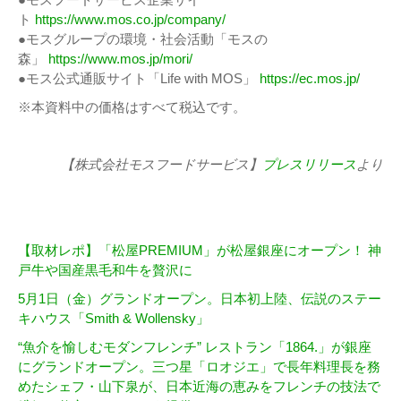
ト
https://www.mos.co.jp/company/
●モスグループの環境・社会活動「モスの
森」
https://www.mos.jp/mori/
●モス公式通販サイト「Life with MOS」
https://ec.mos.jp/
※本資料中の価格はすべて税込です。
【株式会社モスフードサービス】
プレスリリース
より
【取材レポ】「松屋PREMIUM」が松屋銀座にオープン！ 神
戸牛や国産黒毛和牛を贅沢に
5月1日（金）グランドオープン。日本初上陸、伝説のステー
キハウス「Smith & Wollensky」
“魚介を愉しむモダンフレンチ” レストラン「1864.」が銀座
にグランドオープン。三つ星「ロオジエ」で長年料理長を務
めたシェフ・山下泉が、日本近海の恵みをフレンチの技法で