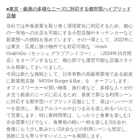
■東京・銀座の多様なニーズに対応する都市型ハイブリッド
店舗
当社では外食産業を取り巻く環境変化に対応するため、都心
の一等地への出店を可能にする小型店舗やキッチンカーなど
新業態への挑戦を進めています。その一環として、2022年に
は東京・広尾に狭小物件でも対応可能な「mosh
Grab’nGo（モッシュ グラブアンドゴー）」（2024年10月閉
店）をオープンするなど、都心部でも運営可能な店舗スタイ
ルを模索してまいりました。
今回は新たな挑戦として、日本有数の高級商業地である銀座
に新業態店舗「MOSH Burger＆Bar」を オープンします。
オフィスワーカーや買い物客、旅行者など、多様な人々が行
き交う銀座のニーズに応えるため、昼夜で異なる利用シーン
に対応する都市型ハイブリッド店舗として、昼はハンバーガ
ーを提供し、夜はアルコールやおつまみを楽しめるバルとし
て営業します。特に夜時間帯は、しっかりと食事を楽しむ1
次会需要だけでなく、食事前の軽い一杯を楽しむ0次会や、
食後にもう少し飲みたい2次会などの利用シーンも想定し、
気軽に立ち寄りやすいメニューを展開します。