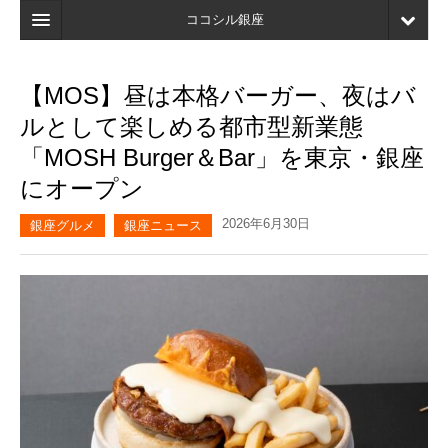
ココシル銀座
ホーム
【MOS】昼は本格バーガー、夜はバ
検索
ルとして楽しめる都市型新業態
店舗・施設最新情報
「MOSH Burger＆Bar」を東京・銀座
にオープン
口コミ
2026年6月30日
マイページ
銀座グルメ
銀座ニュース
ブックマーク