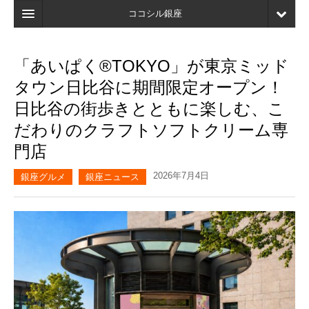
ココシル銀座
ホーム
「あいぱく®TOKYO」が東京ミッド
検索
タウン日比谷に期間限定オープン！
店舗・施設最新情報
日比谷の街歩きとともに楽しむ、こ
だわりのクラフトソフトクリーム専
口コミ
門店
マイページ
2026年7月4日
銀座グルメ
銀座ニュース
ブックマーク