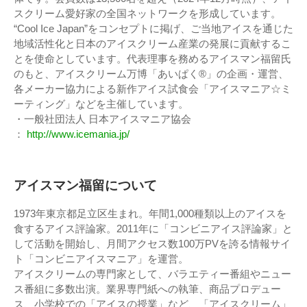
スクリーム愛好家の全国ネットワークを形成しています。
“Cool Ice Japan”をコンセプトに掲げ、ご当地アイスを通じた
地域活性化と日本のアイスクリーム産業の発展に貢献するこ
とを使命としています。代表理事を務めるアイスマン福留氏
のもと、アイスクリーム万博「あいぱく®」の企画・運営、
各メーカー協力による新作アイス試食会「アイスマニア☆ミ
ーティング」などを主催しています。
・一般社団法人 日本アイスマニア協会
：
http://www.icemania.jp/
アイスマン福留について
1973年東京都足立区生まれ。年間1,000種類以上のアイスを
食するアイス評論家。2011年に「コンビニアイス評論家」と
して活動を開始し、月間アクセス数100万PVを誇る情報サイ
ト「コンビニアイスマニア」を運営。
アイスクリームの専門家として、バラエティー番組やニュー
ス番組に多数出演。業界専門紙への執筆、商品プロデュー
ス、小学校での「アイスの授業」など、「アイスクリーム」