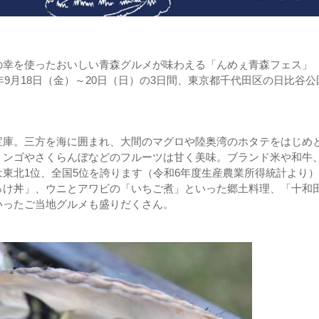
の幸を使ったおいしい青森グルメが味わえる「んめぇ青森フェス」
年9月18日（金）～20日（日）の3日間、東京都千代田区の日比谷公
宝庫。三方を海に囲まれ、大間のマグロや陸奥湾のホタテをはじめ
リンゴやさくらんぼなどのフルーツは甘く美味。ブランド米や和牛
東北1位、全国5位を誇ります（令和6年度生産農業所得統計より
っけ丼」、ウニとアワビの「いちご煮」といった郷土料理、「十和
いったご当地グルメも盛りだくさん。