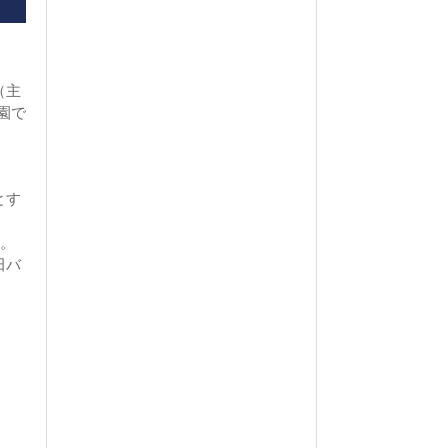
（主
園で
とす
、
）。
田バ