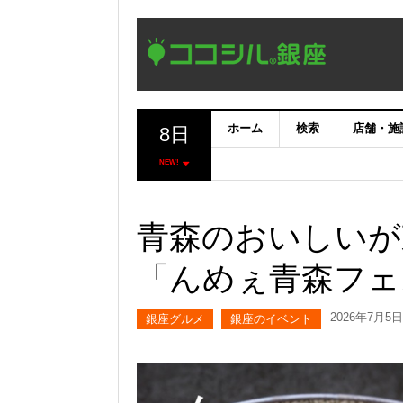
ホーム
検索
店舗・施
8日
NEW!
青森のおいしいが
「んめぇ青森フェ
2026年7月5日
銀座グルメ
銀座のイベント