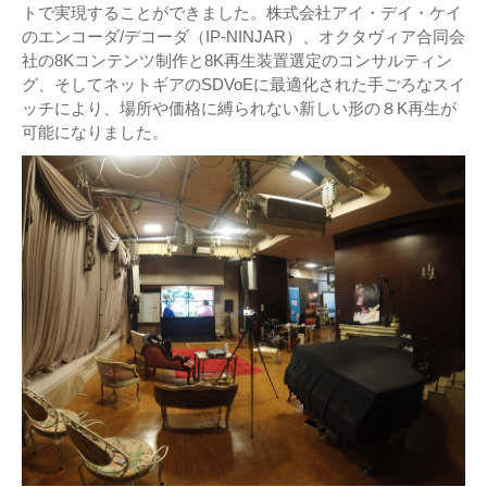
トで実現することができました。株式会社アイ・デイ・ケイ
のエンコーダ/デコーダ（IP-NINJAR）、オクタヴィア合同会
社の8Kコンテンツ制作と8K再生装置選定のコンサルティン
グ、そしてネットギアのSDVoEに最適化された手ごろなスイ
ッチにより、場所や価格に縛られない新しい形の８K再生が
可能になりました。