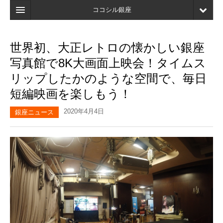
ココシル銀座
ホーム
世界初、大正レトロの懐かしい銀座
検索
写真館で8K大画面上映会！タイムス
店舗・施設最新情報
リップしたかのような空間で、毎日
短編映画を楽しもう！
口コミ
2020年4月4日
マイページ
銀座ニュース
ブックマーク