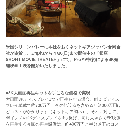
米国シリコンバレーに本社をおくネットギアジャパン合同会
社が協賛し、3/4(水)から４/26(日)まで開催中の「銀座
SHORT MOVIE THEATER」にて、Pro AV技術による8K短
編映画上映を開始いたしました。
■8K大画面再生キットを手ごろな価格で実現
大画面8Kディスプレイ1つで再生をする場合、例えばディス
プレイ単体で約700万円、その他設備を含めると約900万円ほ
どコストがかかります（ネットギア調べ）。それに対して、
49インチの4Kディスプレイを4つ繋げ、同じ大きさで8K映像
を再生する今回の再生設備は、約400万円と半分以下のコス