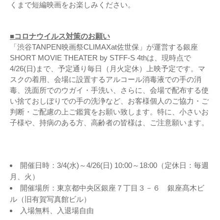
くまで短編映画をお楽しみください。
■コロナウイルス対策のお願い
「渋谷TANPEN映画祭CLIMAXat佐世保」が運営する銀座
SHORT MOVIE THEATER by STFF-S 4thは、現時点で
4/26(日)まで、予定通り毎日（月火定休）上映予定です。マ
スクの着用、会場に設置するアルコール消毒液での手の消
毒、洗面所でのウガイ・手洗い、さらに、会場で配布する使
い捨ておしぼりでの手の洗浄など、お客様個人のご協力・ご
判断・ご配慮の上ご鑑賞をお願い致します。特に、小さいお
子様や、持病のある方、高齢者の皆様は、ご注意願います。
開催日時：3/4(水)～4/26(日) 10:00～18:00（定休日：毎週
月、火）
開催場所：東京都中央区銀座７丁目３－６ 銀座髙木ビ
ル（旧有賀写真館ビル）
入場無料、入退場自由