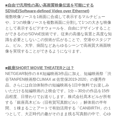
■自由で汎用性の高い高画質映像伝送を可能にする
SDVoE(Software-defined Video over Ethernet)
複数映像ソースを1画面に合成して表示するマルチビュー
や、1つの映像ソースを複数画面に分割して1つの大きな映像
として表示するビデオウォールを、自由にデザインすること
ができるのがSDVoE技術です。従来の高価な装置と高度な知
識を必要としないこの技術が広がることで、空港やスタジア
ム、ビル、大学、病院などあらゆるシーンで高画質大画面映
像を実現することができるようになります。
■銀座SHORT MOVIE THEATERとは？
NETGEAR制作の８K短編映画3作品に加え、短編映画祭「渋
谷TANPEN映画祭CLIMAX at 佐世保2019-2020」の優秀作
品、さらには自治体制作の短編映画を1日中無料でお楽しみ
いただける短編映画の上映会です。1分～30分の作品を15作
品程度、日替わりでお送りします。株式会社髙木ビルが所有
する「銀座髙木ビル（旧有賀写真館ビル）」解体前の半年
間、１棟まるごとアートで有効活用する「CANBIRTH」の１
つとして、大正時代の趣がそのまま残る写真館の中で、心ゆ