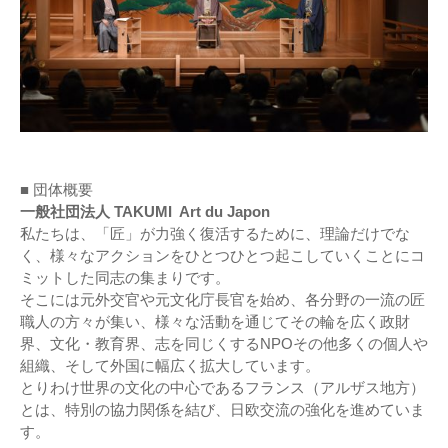
■ 団体概要
一般社団法人 TAKUMI Art du Japon
私たちは、「匠」が力強く復活するために、理論だけでな
く、様々なアクションをひとつひとつ起こしていくことにコ
ミットした同志の集まりです。
そこには元外交官や元文化庁長官を始め、各分野の一流の匠
職人の方々が集い、様々な活動を通じてその輪を広く政財
界、文化・教育界、志を同じくするNPOその他多くの個人や
組織、そして外国に幅広く拡大しています。
とりわけ世界の文化の中心であるフランス（アルザス地方）
とは、特別の協力関係を結び、日欧交流の強化を進めていま
す。