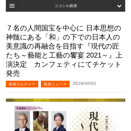
ココシル銀座
ホーム
７名の人間国宝を中心に 日本思想の
検索
神髄にある「和」の下での日本人の
店舗・施設最新情報
美意識の再融合を目指す『現代の匠
たち～藝能と工藝の饗宴 2021～』上
口コミ
演決定 カンフェティにてチケット
マイページ
発売
ブックマーク
2021年9月9日
銀座カルチャー
銀座ニュース