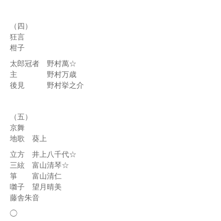
（四）
狂言
柑子
太郎冠者 野村萬☆
主 野村万歳
後見 野村挙之介
（五）
京舞
地歌 葵上
立方 井上八千代☆
三絃 富山清琴☆
箏 富山清仁
囃子 望月晴美
藤舎朱音
◯