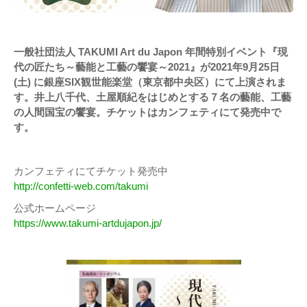
一般社団法人 TAKUMI Art du Japon 年間特別イベント『現
代の匠たち～藝能と工藝の饗宴～2021』が2021年9月25日
(土) に銀座SIX観世能楽堂（東京都中央区）にて上演されま
す。井上八千代、土屋順紀をはじめとする７名の藝能、工藝
の人間国宝の饗宴。チケットはカンフェティにて発売中で
す。
カンフェティにてチケット発売中
http://confetti-web.com/takumi
公式ホームページ
https://www.takumi-artdujapon.jp/