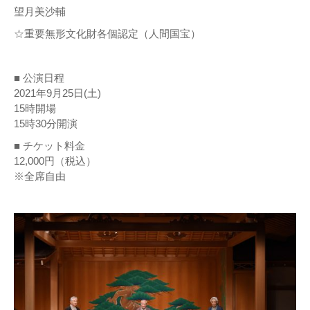
望月美沙輔
☆重要無形⽂化財各個認定（⼈間国宝）
■ 公演日程
2021年9月25日(土)
15時開場
15時30分開演
■ チケット料金
12,000円（税込）
※全席自由