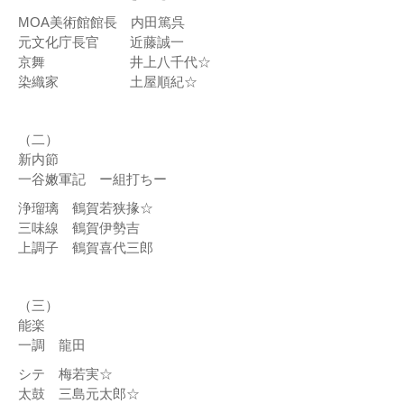
MOA美術館館⻑ 内⽥篤呉
元文化庁長官 近藤誠一
京舞 井上八千代☆
染織家 土屋順紀☆
（二）
新内節
一谷嫩軍記 ー組打ちー
浄瑠璃 鶴賀若狭掾☆
三味線 鶴賀伊勢吉
上調子 鶴賀喜代三郎
（三）
能楽
一調 龍田
シテ 梅若実☆
太鼓 三島元太郎☆