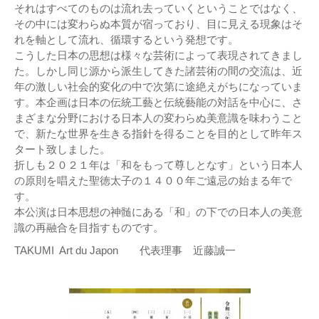
それはすべてのものは流れ去っていくということではなく、
その中には変わらぬ本質が宿っており、目に見える現象はそ
れを軸として流れ、循環するという発想です。
こうした日本の思想は様々な芸術によって表現されてきまし
た。しかし同じ源から派生してきた諸芸術の間の交流は、近
年の激しい社会的変化の中で次第に途絶えがちになっていま
す。本企画は日本の伝統工藝と伝統藝能の対話を中心に、さ
まざまな分野における日本人の変わらぬ美意識を味わうこと
で、新たな世界を生きる指針を得ることを目的として昨年ス
タート致しました。
折しも２０２１年は「和をもって尊しとなす」という日本人
の原則を唱えた聖徳太子の１４００年ご遠忌の始まる年で
す。
本公演は日本思想の神髄にある「和」の下での日本人の美意
識の再融合を目指すものです。
TAKUMI Art du Japon 代表理事 近藤誠一