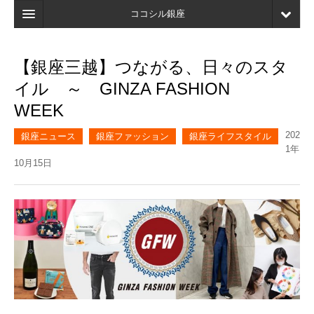
ココシル銀座
ホーム
【銀座三越】つながる、日々のスタ
検索
イル ～ GINZA FASHION
店舗・施設最新情報
WEEK
口コミ
202
銀座ニュース
銀座ファッション
銀座ライフスタイル
1年
マイページ
10月15日
ブックマーク