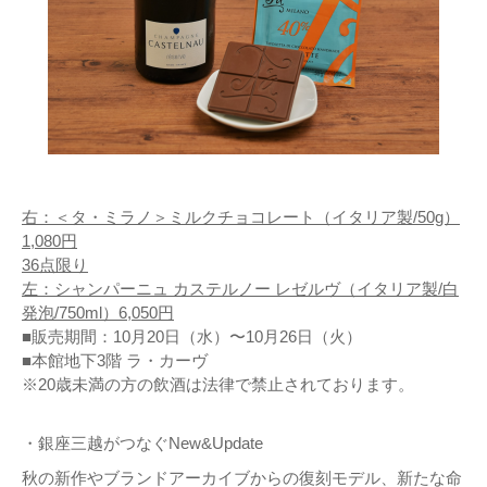
右：＜タ・ミラノ＞ミルクチョコレート（イタリア製/50g）
1,080円
36点限り
左：シャンパーニュ カステルノー レゼルヴ（イタリア製/白
発泡/750ml）6,050円
■販売期間：10月20日（水）〜10月26日（火）
■本館地下3階 ラ・カーヴ
※20歳未満の方の飲酒は法律で禁止されております。
・銀座三越がつなぐNew&Update
秋の新作やブランドアーカイブからの復刻モデル、新たな命