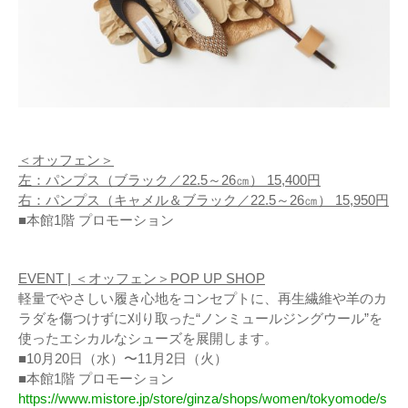
＜オッフェン＞
左：パンプス（ブラック／22.5～26㎝） 15,400円
右：パンプス（キャメル＆ブラック／22.5～26㎝） 15,950円
■本館1階 プロモーション
EVENT | ＜オッフェン＞POP UP SHOP
軽量でやさしい履き心地をコンセプトに、再生繊維や羊のカ
ラダを傷つけずに刈り取った“ノンミュールジングウール”を
使ったエシカルなシューズを展開します。
■10月20日（水）〜11月2日（火）
■本館1階 プロモーション
https://www.mistore.jp/store/ginza/shops/women/tokyomode/s