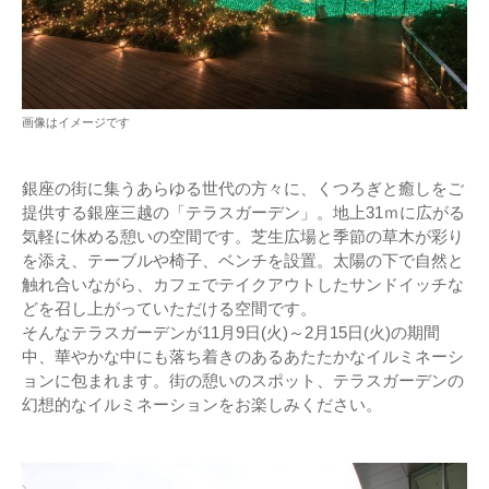
画像はイメージです
銀座の街に集うあらゆる世代の方々に、くつろぎと癒しをご
提供する銀座三越の「テラスガーデン」。地上31ｍに広がる
気軽に休める憩いの空間です。芝生広場と季節の草木が彩り
を添え、テーブルや椅子、ベンチを設置。太陽の下で自然と
触れ合いながら、カフェでテイクアウトしたサンドイッチな
どを召し上がっていただける空間です。
そんなテラスガーデンが11月9日(火)～2月15日(火)の期間
中、華やかな中にも落ち着きのあるあたたかなイルミネーシ
ョンに包まれます。街の憩いのスポット、テラスガーデンの
幻想的なイルミネーションをお楽しみください。