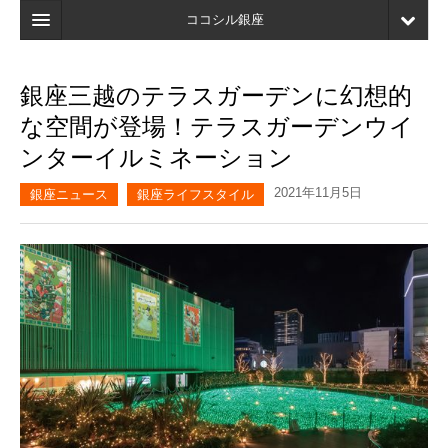
ココシル銀座
ホーム
銀座三越のテラスガーデンに幻想的
検索
な空間が登場！テラスガーデンウイ
店舗・施設最新情報
ンターイルミネーション
口コミ
2021年11月5日
銀座ニュース
銀座ライフスタイル
マイページ
ブックマーク