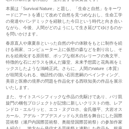
本展は「Survival Nature」と題し、「生命と自然」をキーワ
ードにアートを通じて改めて⾃然を見つめなおし、生命工学
の発達やパンデミックを経験した今日という時代と向き合い
ながら、今後、人間がどのようにして生き延びてゆけるのか
を問いかけます。
春原直⼈や康夏奈といった自然の中の体験をもとに制作を続
ける画家、コンピューター上に仮想の森などを創り出し、そ
れを絵画化する原⽥郁、ポップな樹⽊のレリーフの⾓⽂平、
特徴的な⽯にガラスを挟んだ藤堂、未来予想図と花⿃画をミ
ックスしたような鴻崎正武。さらに、⼈間のnature（本質）
が垣間⾒られる、物語性の強い石田恵嗣のペインティング、
美容と医療の境界の問題を作品化する⻄咲知美の作品を展示
いたします。
また、サイトスペシフィックな作品の先駆けであり、パリ凱
旋⾨の梱包プロジェクトが記憶に新しいクリストの他、レア
ンドロ・エルリッヒ、エコ・ヌグロホ、⾦⽒徹平、⼤岩オス
カール、アデル・アブデスメッドら⼤⾃然を舞台にした国際
芸術祭（瀬⼾内国際芸術祭、奥能登国際芸術祭）の参加作家
も紹介し、地⽅から発信する芸術祭と連動した作品を、銀座