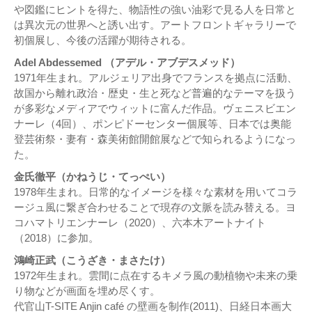
や図鑑にヒントを得た、物語性の強い油彩で見る人を日常と
は異次元の世界へと誘い出す。アートフロントギャラリーで
初個展し、今後の活躍が期待される。
Adel Abdessemed （アデル・アブデスメッド）
1971年生まれ。アルジェリア出身でフランスを拠点に活動、
故国から離れ政治・歴史・生と死など普遍的なテーマを扱う
が多彩なメディアでウィットに富んだ作品。ヴェニスビエン
ナーレ（4回）、ポンピドーセンター個展等、日本では奥能
登芸術祭・妻有・森美術館開館展などで知られるようになっ
た。
金氏徹平（かねうじ・てっぺい）
1978年生まれ。日常的なイメージを様々な素材を用いてコラ
ージュ風に繋ぎ合わせることで現存の文脈を読み替える。ヨ
コハマトリエンナーレ（2020）、六本木アートナイト
（2018）に参加。
鴻崎正武（こうざき・まさたけ）
1972年生まれ。雲間に点在するキメラ風の動植物や未来の乗
り物などが画面を埋め尽くす。
代官山T-SITE Anjin café の壁画を制作(2011)、日経日本画大