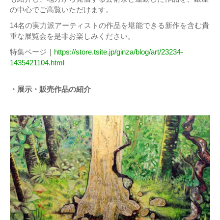
の中⼼でご⾼覧いただけます。
14名の実⼒派アーティストの作品を堪能できる新作を含む貴
重な展覧会を是⾮お楽しみください。
特集ページ｜
https://store.tsite.jp/ginza/blog/art/23234-
1435421104.html
・展示・販売作品の紹介