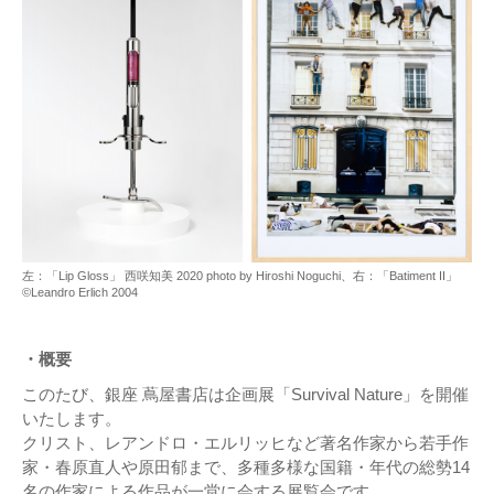
左：「Lip Gloss」 西咲知美 2020 photo by Hiroshi Noguchi、右：「Batiment II」
©Leandro Erlich 2004
・概要
このたび、銀座 蔦屋書店は企画展「Survival Nature」を開催
いたします。
クリスト、レアンドロ・エルリッヒなど著名作家から若⼿作
家・春原直⼈や原⽥郁まで、多種多様な国籍・年代の総勢14
名の作家による作品が一堂に会する展覧会です。