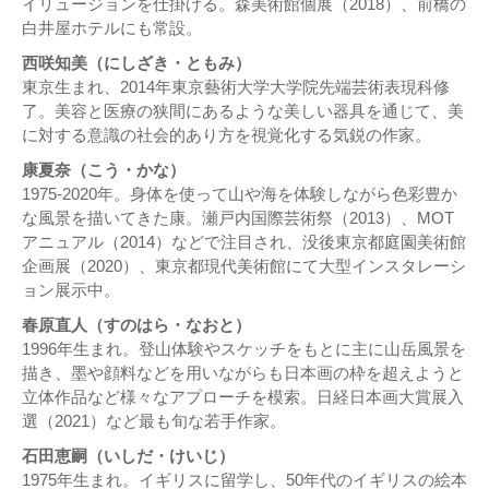
イリュージョンを仕掛ける。森美術館個展（2018）、前橋の
白井屋ホテルにも常設。
西咲知美（にしざき・ともみ）
東京生まれ、2014年東京藝術大学大学院先端芸術表現科修
了。美容と医療の狭間にあるような美しい器具を通じて、美
に対する意識の社会的あり方を視覚化する気鋭の作家。
康夏奈（こう・かな）
1975-2020年。身体を使って山や海を体験しながら色彩豊か
な風景を描いてきた康。瀬戸内国際芸術祭（2013）、MOT
アニュアル（2014）などで注目され、没後東京都庭園美術館
企画展（2020）、東京都現代美術館にて大型インスタレーシ
ョン展示中。
春原直人（すのはら・なおと）
1996年生まれ。登山体験やスケッチをもとに主に山岳風景を
描き、墨や顔料などを用いながらも日本画の枠を超えようと
立体作品など様々なアプローチを模索。日経日本画大賞展入
選（2021）など最も旬な若手作家。
石田恵嗣（いしだ・けいじ）
1975年生まれ。イギリスに留学し、50年代のイギリスの絵本