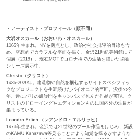
・アーティスト・プロフィール（
順不同）
大岩オスカール（おおいわ・オスカール）
1965年生まれ。NYを拠点とし、政治や社会批評的目線も含
め、空想的でカラフルな平面を描く。金沢21世紀美術館にて
個展（2018）、現在MOTでコロナ禍での生活を描いた隔離
シリーズ展示中。
Christo（クリスト）
1935-2020年。建造物や自然を梱包するサイトスペシフィッ
クなプロジェクトを生涯続けたパイオニア的巨匠。没後の今
年、遂にパリの凱旋門をキャンバスで包んだ作品が実現、ク
リストのドローイングやエディションものに国内外の注目が
集まっている。
Leandro Erlich （レアンドロ・エルリッヒ）
1973年生まれ。金沢では21世紀のプール作品をはじめ、新設
のKAMU Kanazawa等見ることにより知覚を揺るがすような