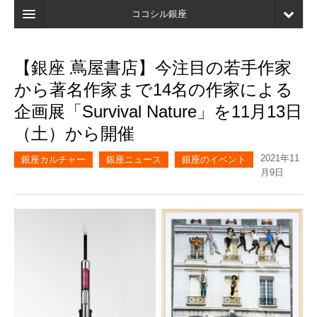
ココシル銀座
ホーム
【銀座 蔦屋書店】今注目の若手作家
検索
から著名作家まで14名の作家による
店舗・施設最新情報
企画展「Survival Nature」を11月13日
（土）から開催
口コミ
2021年11
マイページ
銀座カルチャー
銀座ニュース
銀座のイベント
月9日
ブックマーク