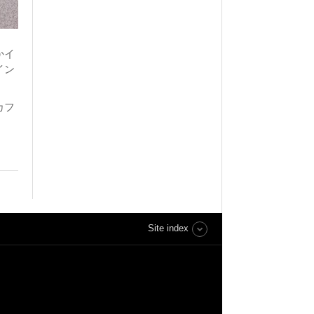
かイ
イン
カフ
Site index