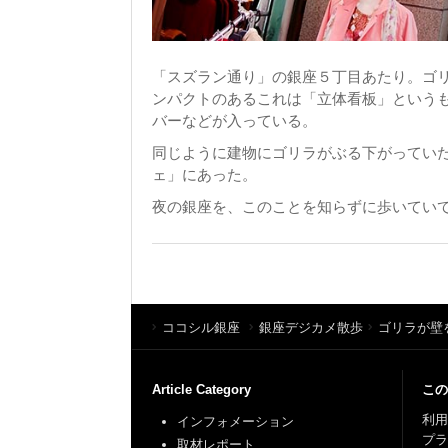
「スズラン通り」の銀座５丁目あたり。ゴ
ンパクトのあるこれは「立体看板」という
バーなどが入っている。
同じように建物にゴリラがぶる下がってい
ェ」にあった。
夜の銀座を、このことを知らずに歩いてい
ココシル銀座
銀座デジカメ散歩
ゴリラが壁
Article Category
この
利用
インフォメーション
プ
取材レポート