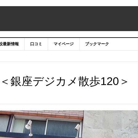
設最新情報
口コミ
マイページ
ブックマーク
＜銀座デジカメ散歩120＞