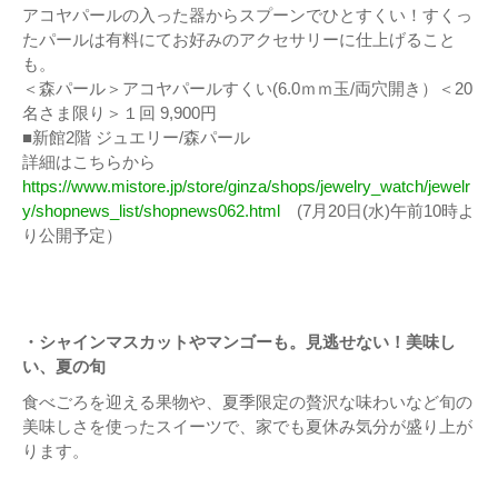
アコヤパールの入った器からスプーンでひとすくい！すくっ
たパールは有料にてお好みのアクセサリーに仕上げること
も。
＜森パール＞アコヤパールすくい(6.0ｍｍ玉/両穴開き）＜20
名さま限り＞１回 9,900円
■新館2階 ジュエリー/森パール
詳細はこちらから
https://www.mistore.jp/store/ginza/shops/jewelry_watch/jewelr
y/shopnews_list/shopnews062.html
(7月20日(水)午前10時よ
り公開予定）
・シャインマスカットやマンゴーも。見逃せない！美味し
い、夏の旬
食べごろを迎える果物や、夏季限定の贅沢な味わいなど旬の
美味しさを使ったスイーツで、家でも夏休み気分が盛り上が
ります。