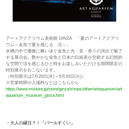
アートアクアリウム美術館 GINZA 「夏のアートアクアリ
ウム～金魚で夏を感じる、涼～」
水槽の中で優雅に舞い泳ぐ金魚と光・音・香りの演出で魅了
する展示会。艶やかな金魚と日本の伝統美が交錯する幻想的
な空間で涼を感じるひと時をお楽しみいただける期間限定の
特別展示をおこないます。
（特別展示は7月20日(水)～9月20日(火)）
※営業時間や入場料などはこちらから
https://www.mistore.jp/store/ginza/shops/other/artaquarium/art
aquarium_museum_ginza.html
・大人の縁日？！「パールすくい」