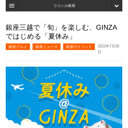
ココシル銀座
ホーム
銀座三越で「旬」を楽しむ、GINZA
検索
ではじめる「夏休み」
店舗・施設最新情報
2022年7月20
銀座グルメ
銀座ニュース
銀座のイベント
日
口コミ
マイページ
ブックマーク