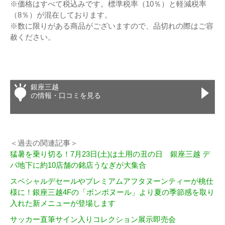
※価格はすべて税込みです。標準税率（10％）と軽減税率
（8％）が混在しております。
※数に限りがある商品がございますので、品切れの際はご容
赦ください。
銀座三越
の情報・口コミを見る
＜過去の関連記事＞
猛暑を乗り切る！7月23日(土)は土用の丑の日 銀座三越 デ
パ地下に約10店舗の銘店うなぎが大集合
スペシャルデセールやプレミアムアフタヌーンティーが桃仕
様に！銀座三越4Fの「ボンボヌール」より夏の季節感を取り
入れた新メニューが登場します
サッカー直筆サイン入りコレクション展示即売会