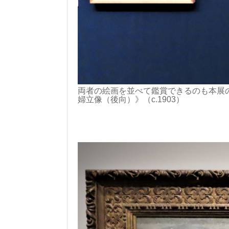
両者の絵画を並べて鑑賞できるのも本展の
婦立像（後向）》（c.1903）