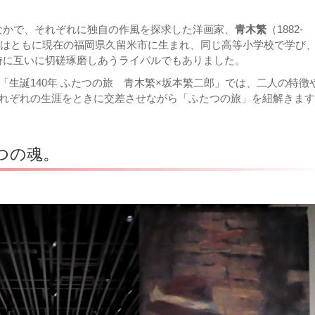
なかで、それぞれに独自の作風を探求した洋画家、
青木繁
（1882-
。ふたりはともに現在の福岡県久留米市に生まれ、同じ高等小学校で学び
時に互いに切磋琢磨しあうライバルでもありました。
「生誕140年 ふたつの旅 青木繁×坂本繁二郎」では、二人の特徴
それぞれの生涯をときに交差させながら「ふたつの旅」を紐解きま
つの魂。