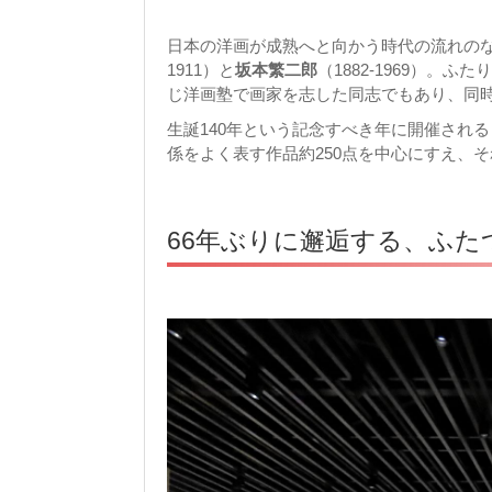
日本の洋画が成熟へと向かう時代の流れの
1911）と
坂本繁二郎
（1882-1969）
じ洋画塾で画家を志した同志でもあり、同
生誕140年という記念すべき年に開催される
係をよく表す作品約250点を中心にすえ、
66年ぶりに邂逅する、ふた