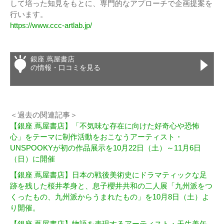
して培った知見をもとに、専門的なアプローチで企画提案を
行います。
https://www.ccc-artlab.jp/
銀座 蔦屋書店
の情報・口コミを見る
＜過去の関連記事＞
【銀座 蔦屋書店】「不気味な存在に向けた好奇心や恐怖
心」をテーマに制作活動をおこなうアーティスト・
UNSPOOKYが初の作品展示を10月22日（土）～11月6日
（日）に開催
【銀座 蔦屋書店】日本の戦後美術史にドラマティックな足
跡を残した桜井孝身と、息子櫻井共和の二人展「九州派をつ
くったもの、九州派からうまれたもの」を10月8日（土）よ
り開催。
【銀座 蔦屋書店】物語を表現するアーティスト・天牛美矢