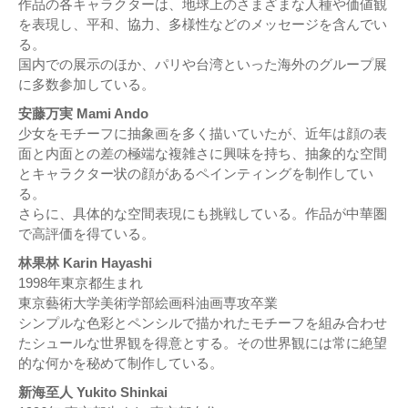
作品の各キャラクターは、地球上のさまざまな人種や価値観
を表現し、平和、協力、多様性などのメッセージを含んでい
る。
国内での展示のほか、パリや台湾といった海外のグループ展
に多数参加している。
安藤万実 Mami Ando
少女をモチーフに抽象画を多く描いていたが、近年は顔の表
面と内面との差の極端な複雑さに興味を持ち、抽象的な空間
とキャラクター状の顔があるペインティングを制作してい
る。
さらに、具体的な空間表現にも挑戦している。作品が中華圏
で高評価を得ている。
林果林 Karin Hayashi
1998年東京都生まれ
東京藝術大学美術学部絵画科油画専攻卒業
シンプルな色彩とペンシルで描かれたモチーフを組み合わせ
たシュールな世界観を得意とする。その世界観には常に絶望
的な何かを秘めて制作している。
新海至人 Yukito Shinkai