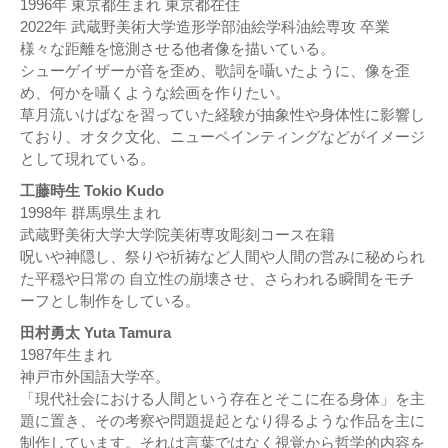
1996年 東京都生まれ 東京都在住
2022年 武蔵野美術大学造形学部油絵学科油絵専攻 卒業
様々な距離を憶測させる他者像を描いている。
シューゲイザーが音を歪め、歌詞を囁いたように、像を歪
め、何かを囁くような絵画を作りたい。
草月流いけばなを習っていた経験が抽象性や身体性に影響し
ており、オタク文化、ニューペインティングなどがイメージ
として現れている。
工藤時生 Tokio Kudo
1998年 群馬県生まれ
武蔵野美術大学大学院美術専攻彫刻コース在籍
呪いや神隠し、祭りや祈祷など人間や人間の営みに秘められ
た平穏や日常の 自立性の崩壊させ、さらわれる瞬間をモチ
ーフとし制作をしている。
田村勇太 Yuta Tamura
1987年生まれ
神戸市外国語大学卒。
「現代社会における人間という存在とそこに在る身体」を主
題に置き、その考察や問題提起となり得るような作品を主に
制作しています。それは言葉ではなく視覚から哲学的内容を