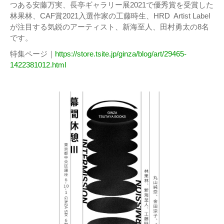
つある安藤万実、長亭ギャラリー展2021で優秀賞を受賞した
林果林、CAF賞2021入選作家の工藤時生、HRD Artist Label
が注目する気鋭のアーティスト、新海至人、田村勇太の8名
です。
特集ページ｜
https://store.tsite.jp/ginza/blog/art/29465-
1422381012.html