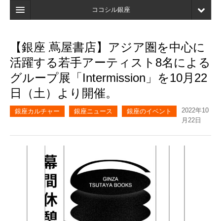
ココシル銀座
ホーム
【銀座 蔦屋書店】アジア圏を中心に
検索
活躍する若手アーティスト8名による
店舗・施設最新情報
グループ展「Intermission」を10月22
日（土）より開催。
口コミ
2022年10
マイページ
銀座カルチャー
銀座ニュース
銀座のイベント
月22日
ブックマーク