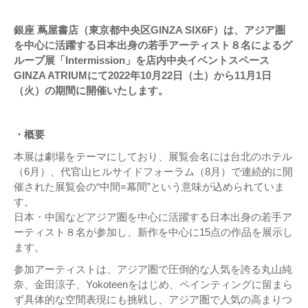
銀座 蔦屋書店（東京都中央区GINZA SIX6F）は、アジア圏
を中心に活躍する日本出身の若手アーティスト８名によるグ
ループ展「Intermission」を店内中央イベントスペース
GINZA ATRIUMにて2022年10月22日（土）から11月1日
（火）の期間に開催いたします。
・概要
本展は劇場をテーマにしており、展覧会名には台北のホテル
（6月）、代官山ヒルサイドフォーラム（8月）で連続的に開
催された展覧会の“中間=幕間”という意味が込められていま
す。
日本・中国などアジア圏を中心に活躍する日本出身の若手ア
ーティスト８名が参加し、新作を中心に15点の作品を展示し
ます。
参加アーティストは、アジア圏で圧倒的な人気を誇る丸山純
奈、金田涼子、Yokoteenをはじめ、ペインティングに留まら
ず具体的な空間表現にも挑戦し、アジア圏で人気の高まりつ