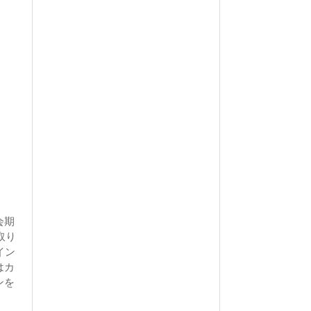
会期
取り
イン
はカ
ンを