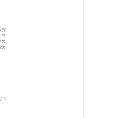
販売
。ワ
プの
2カ
より