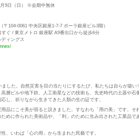
年6月9日（日） ※会期中無休
04-0061 中央区銀座1-7-7 ポーラ銀座ビル3階）
ぐ / 東京メトロ 銀座駅 A9番出口から徒歩6分
ルディングス
annex/
襲いました。自然災害を目の当たりにするたび、私たちは自らが築い
。高層ビルや地下鉄、人工衛星などの技術も、先史時代の土器や石
適応し、祈りながら生きてきた人類の生の証です。
実用品にこそ美が宿ると説きました。すなわち「用の美」です。そ
のために作られた美術品や、「利」のために生み出された工業品で
要性、いわば「心の用」から生まれた民藝です。