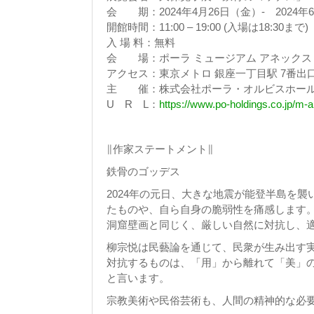
会 期：2024年4月26日（金）- 2024
開館時間：11:00 – 19:00 (入場は18:30まで)
入 場 料：無料
会 場：ポーラ ミュージアム アネックス（〒1
アクセス：東京メトロ 銀座一丁目駅 7番出口す
主 催：株式会社ポーラ・オルビスホー
U R L：
https://www.po-holdings.co.jp/m-
∥作家ステートメント∥
鉄骨のゴッデス
2024年の元日、大きな地震が能登半島を
たものや、自ら自身の脆弱性を痛感します
洞窟壁画と同じく、厳しい自然に対抗し、
柳宗悦は民藝論を通じて、民衆が生み出す
対抗するものは、「用」から離れて「美」
と言います。
宗教美術や民俗芸術も、人間の精神的な必