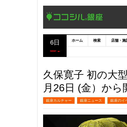
ホーム
検索
店舗・施
6日
NEW!
久保寛子 初の大
月26日 (金）から
銀座カルチャー
銀座ニュース
銀座のイ