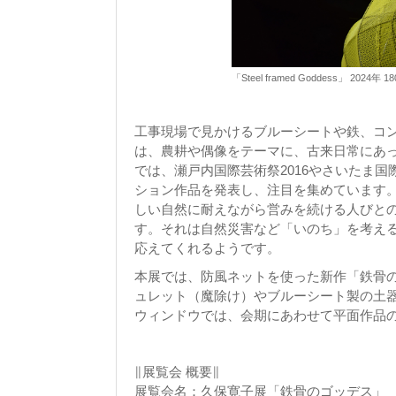
「Steel framed Goddess」 2024年
工事現場で見かけるブルーシートや鉄、コ
は、農耕や偶像をテーマに、古来日常にあ
では、瀬戸内国際芸術祭2016やさいたま国
ション作品を発表し、注目を集めています
しい自然に耐えながら営みを続ける人びと
す。それは自然災害など「いのち」を考える
応えてくれるようです。
本展では、防風ネットを使った新作「鉄骨の
ュレット（魔除け）やブルーシート製の土
ウィンドウでは、会期にあわせて平面作品
∥展覧会 概要∥
展覧会名：久保寛子展「鉄骨のゴッデス」