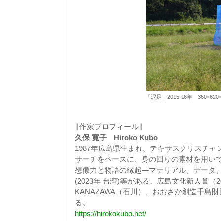
「泥足」2015-16年 360×6
∥作家プロフィール∥
久保 寛子 Hiroko Kubo
1987年広島県生まれ。テキサスクリスチ
サーチをベースに、身の回りの素材を用いて彫
想像力と物語の縁起―マテリアル、データ、フ
(2023年 台湾)等がある。広島文化新人賞（
KANAZAWA（石川）、おおさか創造千島
る。
https://hirokokubo.net/