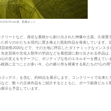
 180×172×74 cm 鉄、防風ネット
ンクリートなど、身近な素材から創り出された神像や土器。久保寛
った祈りのかたちを現代に置き換えた彫刻作品を発表しています。
際芸術祭2020などで、その土地に呼応したダイナミックなインスタ
。先史芸術や文化人類学の学説などを着想源に創り出される作品は
の心の支えをモチーフに、ポジティブな生のエネルギーを携えてい
岐路に立つことが多い今、心の拠り所を模索する私たちの“心の用
ゴッデス」を含む、約60点を展示します。コンクリートで出来た
器など、数々の立体作品をご紹介するとともに、ポーラ銀座ビル１
の展示も予定しています。