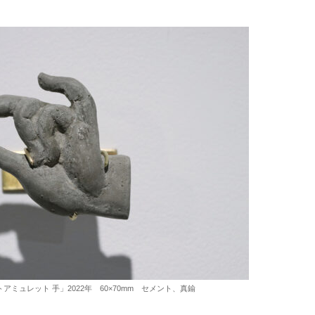
 ストリートアミュレット 手」2022年 60×70mm セメント、真鍮