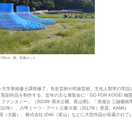
20×790cm 鉄、防風ネット
ャン大学美術修士課程修了。先史芸術や民族芸術、文化人類学の学説
刻作品を制作する。近年の主な展覧会に「GO FOR KOGEI 物
ァンタジー」（2023年 環水公園、富山県)、「浪漫台 三線藝術
2022年）、六甲ミーツ・アート公募大賞（2017年）受賞。KAMU
財団（大阪）、株式会社 IZAK（富山）などに大型作品が収蔵されて