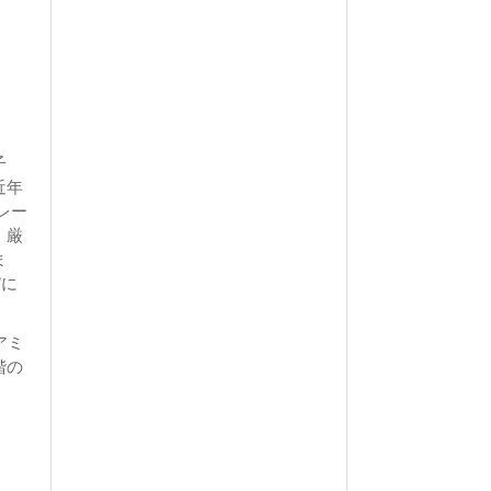
子
近年
レー
、厳
ま
”に
アミ
階の