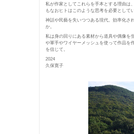
私が作家としてこれらを手本とする理由は
もなおヒトはこのような思考を必要として
神話や民藝を失いつつある現代。効率化さ
か。
私は身の回りにある素材から道具や偶像を
や軍手やワイヤーメッシュを使って作品を
を信じて。
2024
久保寛子