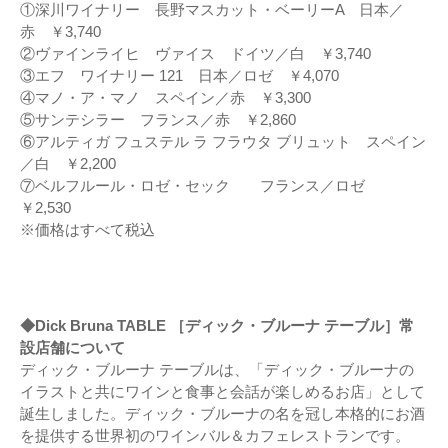
①深川ワイナリー 長野マスカット・ベーリーA 日本／
赤 ￥3,740
②ヴァインライヒ ヴァイス ドイツ／白 ￥3,740
③エフ ワイナリー 121 日本／ロゼ ￥4,070
④マノ・ア・マノ スペイン／赤 ￥3,300
⑤サンテシラー フランス／赤 ￥2,860
⑥アルティガ フュステル ラ フラウタ ブリュット スペイン
／白 ￥2,200
⑦ベルフルール・ロゼ・セック フランス／ロゼ
￥2,530
※価格はすべて税込
◆Dick Bruna TABLE ［ディック・ブルーナ テーブル］常
設店舗について
ディック・ブルーナ テーブルは、「ディック・ブルーナの
イラストと共にワインと食事と会話が楽しめるお店」として
誕生しました。ディック・ブルーナの名を冠し本格的にお酒
を提供する世界初のワインバル＆カフェレストランです。