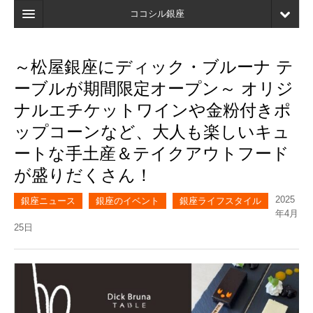
ココシル銀座
ホーム
～松屋銀座にディック・ブルーナ テ
検索
ーブルが期間限定オープン～ オリジ
店舗・施設最新情報
ナルエチケットワインや金粉付きポ
ップコーンなど、大人も楽しいキュ
口コミ
ートな手土産＆テイクアウトフード
マイページ
が盛りだくさん！
ブックマーク
2025
銀座ニュース
銀座のイベント
銀座ライフスタイル
年4月
25日