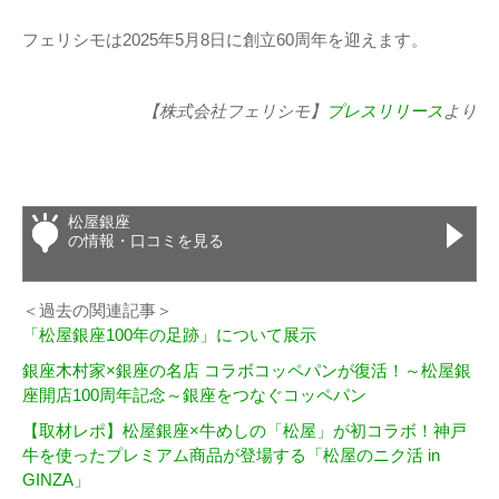
フェリシモは2025年5月8日に創立60周年を迎えます。
【株式会社フェリシモ】
プレスリリース
より
松屋銀座
の情報・口コミを見る
＜過去の関連記事＞
「松屋銀座100年の足跡」について展示
銀座木村家×銀座の名店 コラボコッペパンが復活！～松屋銀
座開店100周年記念～銀座をつなぐコッペパン
【取材レポ】松屋銀座×牛めしの「松屋」が初コラボ！神戸
牛を使ったプレミアム商品が登場する「松屋のニク活 in
GINZA」