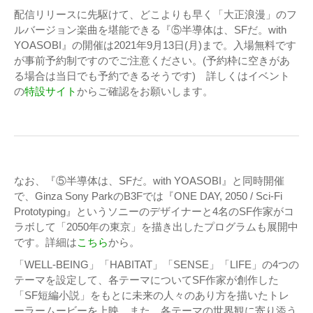
配信リリースに先駆けて、どこよりも早く「大正浪漫」のフ
ルバージョン楽曲を堪能できる『⑤半導体は、SFだ。with
YOASOBI』の開催は2021年9月13日(月)まで。入場無料です
が事前予約制ですのでご注意ください。(予約枠に空きがあ
る場合は当日でも予約できるそうです) 詳しくはイベント
の
特設サイト
からご確認をお願いします。
なお、『⑤半導体は、SFだ。with YOASOBI』と同時開催
で、Ginza Sony ParkのB3Fでは『ONE DAY, 2050 / Sci-Fi
Prototyping』というソニーのデザイナーと4名のSF作家がコ
ラボして「2050年の東京」を描き出したプログラムも展開中
です。詳細は
こちら
から。
「WELL-BEING」「HABITAT」「SENSE」「LIFE」の4つの
テーマを設定して、各テーマについてSF作家が創作した
「SF短編小説」をもとに未来の人々のあり方を描いたトレ
ーラームービーを上映。また、各テーマの世界観に寄り添う