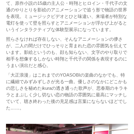
て、原作小説の15歳の主人公・時翔とヒロイン・千代子の文
通のやりとりを影絵のアニメーションで追う形で物語の世界
を表現。ミュージックビデオとひと味違い、来場者が特別な
電灯を使って壁を照らすとアニメーションが浮かび上がると
いうインタラクティブな体験型展示になっています。
照らさなければ存在しない、そんなアニメーションの儚さ
が、二人の間だけでひっそりと育まれた恋の雰囲気を伝えて
います。影絵というのも、顔も知らない、文字のやり取りで
相手を想像するしかない時翔と千代子の関係を表現するのに
うまい演出だと感心。
「大正浪漫」はこれまでのYOASOBIの楽曲のなかでも、特
に繊細でみずみずしさが光る一曲。優しさのなかにどこかも
の悲しさを秘めたikuraの透き通った歌声が、思春期のキラキ
ラとまぶしく少し切ない恋の物語の雰囲気に最高にマッチし
ていて、聴き終わった後の充足感は言葉にならないほどでし
た……。