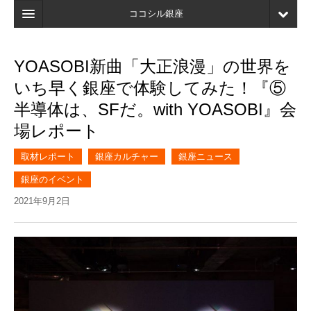
ココシル銀座
ホーム
YOASOBI新曲「大正浪漫」の世界を
検索
いち早く銀座で体験してみた！『⑤
店舗・施設最新情報
半導体は、SFだ。with YOASOBI』会
場レポート
口コミ
マイページ
取材レポート
銀座カルチャー
銀座ニュース
銀座のイベント
ブックマーク
2021年9月2日