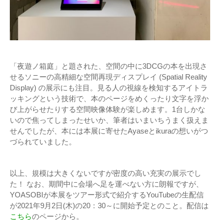
「夜遊ノ箱庭」と題された、空間の中に3DCGの本を出現さ
せるソニーの⾼精細な空間再現ディスプレイ (Spatial Reality
Display) の展示にも注目。見る人の視線を検知するアイトラ
ッキングという技術で、本のページをめくったり文字を浮か
び上がらせたりする空間映像体験が楽しめます。1台しかな
いので焦ってしまったせいか、筆者はいまいちうまく扱えま
せんでしたが、本には本展に寄せたAyaseとikuraの想いがつ
づられていました。
以上、規模は大きくないですが密度の高い充実の展示でし
た！ なお、期間中に会場へ足を運べない方に朗報ですが、
YOASOBIが本展をツアー形式で紹介するYouTubeの生配信
が2021年9月2日(木)の20：30～に開始予定とのこと。配信は
こちら
のページから。