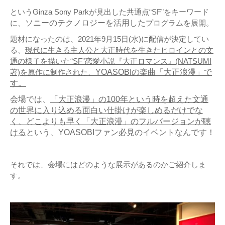
というGinza Sony Parkが見出した共通点“SF”をキーワード
に、
ソニーのテクノロジーを活用した
プログラムを展開。
題材になったのは、2021年9月15日(水)に配信が決定してい
る、
現代に生きる主人公と大正時代を生きたヒロインとの文
通の様子を描いた“SF”恋愛小説『大正ロマンス』(NATSUMI
著)を原作に制作された、
YOASOBIの楽曲「大正浪漫」で
す。
会場では、
「大正浪漫」の100年という時を超えた文通
の世界に入り込める面白い仕掛けが楽しめるだけでな
く、どこよりも早く「大正浪漫」のフルバージョンが聴
ける
という、YOASOBIファン必見のイベントなんです！
それでは、会場にはどのような展示があるのかご紹介しま
す。