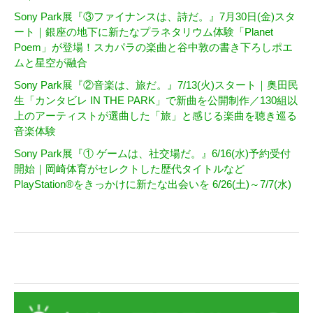
Sony Park展『③ファイナンスは、詩だ。』7月30日(金)スタ
ート｜銀座の地下に新たなプラネタリウム体験「Planet
Poem」が登場！スカパラの楽曲と谷中敦の書き下ろしポエ
ムと星空が融合
Sony Park展『②音楽は、旅だ。』7/13(火)スタート｜奥田民
生「カンタビレ IN THE PARK」で新曲を公開制作／130組以
上のアーティストが選曲した「旅」と感じる楽曲を聴き巡る
音楽体験
Sony Park展『① ゲームは、社交場だ。』6/16(水)予約受付
開始｜岡崎体育がセレクトした歴代タイトルなど
PlayStation®をきっかけに新たな出会いを 6/26(土)～7/7(水)