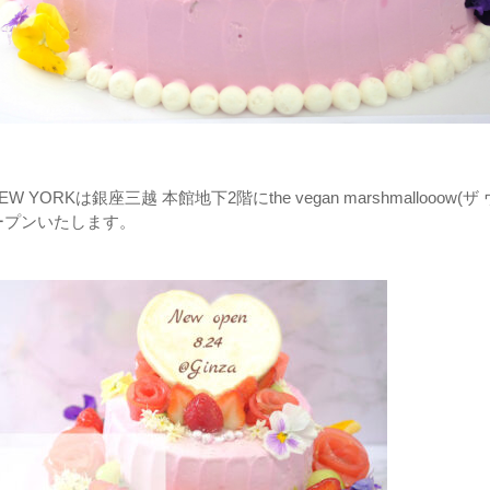
W YORKは銀座三越 本館地下2階にthe vegan marshmallooow(ザ
)オープンいたします。