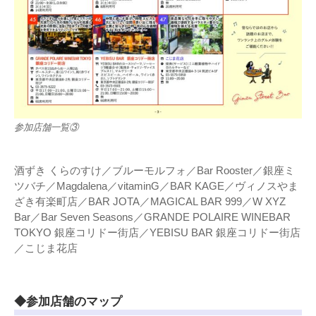
参加店舗一覧③
酒ずき くらのすけ／ブルーモルフォ／Bar Rooster／銀座ミ
ツバチ／Magdalena／vitaminG／BAR KAGE／ヴィノスやま
ざき有楽町店／BAR JOTA／MAGICAL BAR 999／W XYZ
Bar／Bar Seven Seasons／GRANDE POLAIRE WINEBAR
TOKYO 銀座コリドー街店／YEBISU BAR 銀座コリドー街店
／こじま花店
◆参加店舗のマップ