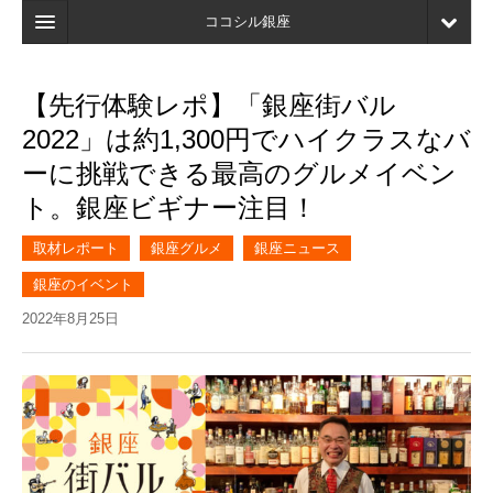
ココシル銀座
ホーム
【先行体験レポ】「銀座街バル
検索
2022」は約1,300円でハイクラスなバ
店舗・施設最新情報
ーに挑戦できる最高のグルメイベン
ト。銀座ビギナー注目！
口コミ
マイページ
取材レポート
銀座グルメ
銀座ニュース
銀座のイベント
ブックマーク
2022年8月25日