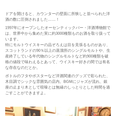
ドアを開けると、カウンターの壁面に所狭しと並べられた洋
酒の数に圧倒されました……！
1997年にオープンしたオーセンティックバー・洋酒博物館で
は、世界中から集めた実に約3000種類ものお酒を取り扱って
います。
特にモルトウイスキーの品ぞろえは目を見張るものがあり、
スコットランドの90％以上の蒸溜所のシングルモルトや、生
産終了している年代物のシングルモルトなど約900種類を破
格の値段で味わえるとあって、ウイスキー好きの間では有名
な存在なのだとか。
ボトルのフタやポスターなど洋酒関連のグッズで彩られた、
木目調でシックな雰囲気の店内。BGMにジャズが流れ、銀
座の止まり木として喧噪とは無縁のしっとりとした時間を過
ごすことができますよ。