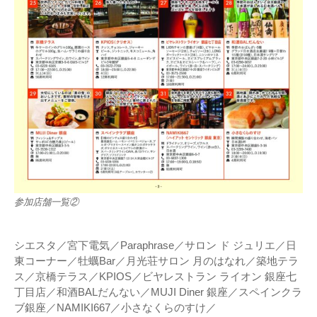
参加店舗一覧②
シエスタ／宮下電気／Paraphrase／サロン ド ジュリエ／日
東コーナー／牡蠣Bar／月光荘サロン 月のはなれ／築地テラ
ス／京橋テラス／KPIOS／ビヤレストラン ライオン 銀座七
丁目店／和酒BALだんない／MUJI Diner 銀座／スペインクラ
ブ銀座／NAMIKI667／小さなくらのすけ／