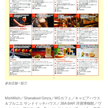
参加店舗一覧①
MishMish／Shanabool Ginza／MGカフェ／キャビアハウス
＆プルニエ サンドイッチハウス／JBA BAR 洋酒博物館／ヴ