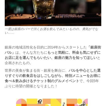
一度は銀座のバーで渋くお酒を飲んでみたいものの、勇気がでな
い……
銀座の地域活性化を目的に2014年からスタートした
「銀座街
バル」
は、そんな方たちに
もっと気軽に、料金も気にせずに
お店に足を運んでもらいたい、銀座の魅力を知ってほしい
と
企画されたもの。
世界の美食が集まる街・銀座を舞台に、
バルを中心とした選
りすぐりの飲食店をはしごしながら、特別メニューをお得に
食べ＆飲み歩けるチケット制のグルメイベント
で、今回5年
ぶりに待望の開催となりました！