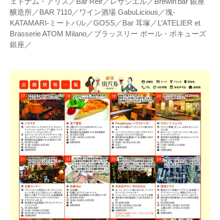
ェトナム・アリス／Bar Reir／レサシエル／Brewin’bar 銀座
醸造所／BAR 7110／ワイン酒場 GabuLicious／塊-
KATAMARI-ミートバル／GOSS／Bar 耳塚／L’ATELIER et
Brasserie ATOM Milano／ブラッスリー ポール・ボキューズ
銀座／