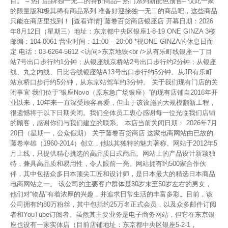
目。 – 热门品牌独一无二的特价商品– 热门系列新配色预售– 仅此一家
的限量版和极其稀有商品系列 准备好迎接独一无二的商品吧，这些商品
只能在商店里找到！ [查看详情] 藤卷百货商店银座店 开幕日期：2026
年8月12日（星期三）地址：东京都中央区银座1-8-19 ONE GINZA 3楼
邮编：104-0061 营业时间：11:00 – 20:00 *视ONE GINZA的休息日而
定 电话：03-6264-5612 <访问>东京地铁<br />从有乐町线银座一丁目
站7号出口步行约1分钟；从银座线京桥站2号出口步行约2分钟；从银座
线、丸之内线、日比谷线银座站A13号出口步行约5分钟。从JR有乐町
站京桥口步行约5分钟，从东京站驾车约3分钟。 关于我们现有门店的关
闭事宜 我们位于“银座Novo（原东急广场银座）”的现有店铺自2016年开
业以来，10年来一直深受顾客喜爱，但由于该设施的大规模翻新工程，
很遗憾将于以下日期关闭。我们全体员工衷心感谢每一位光临我们店铺
的顾客，感谢你们与我们建立的联系。 本店当前关闭日期： 2026年7月
20日（星期一，公众假期） 关于藤卷百货商店 这家电商网站由已故的
藤卷幸雄（1960-2014）创立，他以其独特的魅力著称。网站于2012年5
月上线，只提供精心挑选的高品质日式商品。网站上的产品设计新颖独
特，兼具高品质和易用性，令人眼前一亮。网站拥有约500家合作伙
伴，其中包括众多日本顶尖工匠和设计师，是日本最大的精选日本商品
电商网站之一。 该公司的主要客户群体是30岁末至50岁左右的男女，
他们对“物品”有着浓厚的兴趣，并追求日常生活的丰富多彩。目前，该
公司拥有约80万粉丝，其中包括约25万名正式会员，以及众多邮件订阅
者和YouTube订阅者。虽然其主要业务是电子商务网站，但它在东京银
座也设有一家实体店（目前店铺地址：东京都中央区银座5-2-1，