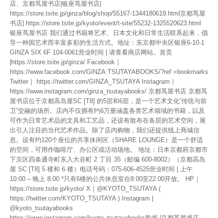
店、京都茑屋书店|银座茑屋书店|
https://store.tsite.jp/ginza/blog/shop/55167-1344180619.html京都茑屋
书店| https://store.tsite.jp/kyoto/event/t-site/55232-1325520623.html
银座茑屋书店 我们通过书籍将艺术、日本文化和日常生活联系起来，倡
导一种因艺术而丰富多彩的生活方式。地址：东京都中央区银座6-10-1
GINZA SIX 6F 104-0061营业时间 | 请查看商店网站。首页
|https://store.tsite.jp/ginza/ Facebook｜
https://www.facebook.com/GINZA.TSUTAYABOOKS/?ref =bookmarks
Twitter｜ https://twitter.com/GINZA_TSUTAYA Instagram｜
https://www.instagram.com/ginza_tsutayabooks/ 京都茑屋书店 京都茑
屋书店位于京都高岛屋SC [T8] 的5层和6层，是一个艺术文化“传统与前
卫”交融的场所。店内不仅拥有约6万册涵盖各类艺术领域的书籍，以及
可作为日常艺术品的文具和工艺品，还设有散布在各层的艺术空间，展
出引人注目的当代艺术作品。除了店内购物，我们还提供线上商城信
息。设有约120个座位的共享休闲区（SHARE LOUNGE）是一个舒适
的空间，可用作咖啡厅、办公区或活动场地。 地址：日本京都府京都市
下京区四条通寺町东入大谷町 2 丁目 35（邮编 600-8002）（京都高岛
屋 SC [T8] 5 楼和 6 楼）电话号码：075-606-4525营业时间 | 上午
10:00 – 晚上 8:00 *只有6楼的公共休息室在8:00至22:00开放。 HP｜
https://store.tsite.jp/kyoto/ X｜@KYOTO_TSUTAYA (
https://twitter.com/KYOTO_TSUTAYA ) Instagram |
@kyoto_tsutayabooks
https://www.instagram.com/kyoto_tsutayabooks脸书 |京都茑屋书店