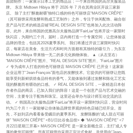
面团制作；一家展示日本工艺的饰品店；一个来自韩国的高尔夫服装品
牌。 东京 Midtown Hibiya 将于 2026 年 7 月在其商业区开设三家新
店。 除了主打“酥脆耐嚼”独特口感的特色可丽饼店“MAISON CRÊPE”
（其可丽饼采用发酵和熟成工艺制作）之外，专注于休闲配饰、融合创
意产品与艺术的精选店铺“REAL DESIGN SITE”也将加入此次活动阵
容。此外，来自韩国的优雅高尔夫服饰品牌“FairLiar”也将开设一家限时
快闪店，为期约三个月。届时，店内将打造一个专属空间，让您体验该
品牌的理念，包括其2026夏季系列。 我们将通过开设三家限时快闪
店，每家店在美食、生活方式和时尚方面都有其独特的吸引力，为东京
Midtown Hibiya 带来独一无二的多元化购物体验。 ▲（从左至右）
“MAISON CRÊPE”图片、“REAL DESIGN SITE”图片、“FairLiar”图片
✓ 专为成年人打造的特色可丽饼店 MAISON CRÊPE 已开业！这家新
企业运用了“Jean-François”面包店的发酵技术。它提供的可丽饼让您既
能享受到新鲜烘焙食品特有的香气，又能体验到通过发酵和陈化工艺实
现的酥脆而有嚼劲的口感。 ✓ REAL DESIGN SITE，一家精选日本创
作者作品的商店，已加入我们的阵容！这是一个创意产品与艺术交融的
空间，主要专注于配饰和珠宝。这里还会举办与设计师互动交流的活
动。 ✓ 韩国高尔夫服饰品牌“FairLiar”将开设一家限时快闪店，营业时间
约为三个月！一家能够让你体验品牌世界观的特色店铺已经开业。首
先，不妨到店内看看备受瞩目的夏季系列。 发酵陈酿的“成人甜点可丽
饼” “MAISON CRÊPE” <B1/日比谷食品馆> ◆ “MAISON CRÊPE” <7
月22日星期三开幕> MAISON CRÊPE 是一家全新概念店，主打“成人专
属的奢华可丽饼”。所有可丽饼均采用正宗法式食材，并使用由“Jean-