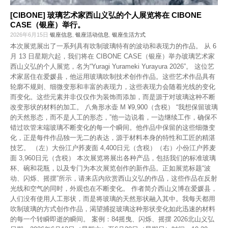
[CIBONE] 玻璃艺术家西山义弘的个人展览将在 CIBONE
CASE（银座）举行。
2026年6月15日
银座信息
,
银座活动信息
,
银座生活方式
本次展览展出了一系列具有吹制玻璃特有的波动和表现力的作品。 从 6
月 13 日星期六起，我们将在 CIBONE CASE（银座）举办玻璃艺术家
西山义弘的个人展览，名为“Yuragi Yurameki Yurayura 2026”。 这位艺
术家居住在爱媛县，他运用玻璃吹制技术创作作品。这些艺术作品具有
轮廓不规则、细微变形和丰富的表现力，这些表现力会随着光线的变化
而变化。这些元素并非仅仅作为装饰而添加，而是源于对玻璃这种不断
改变形状的材料的加工。 八角形水壶 M ¥9,900（含税） “我想保留玻璃
的天然形态，而不是人工的形态，”他一边说着，一边继续工作，确保不
错过吹管末端玻璃不断变化的每一个瞬间。他作品中保留的这些细微变
化，正是每件作品独一无二的表达，源于材料本身的特性和工匠的精湛
技艺。 （左）大份江户荞麦面 4,400日元（含税）（右）小份江户荞麦
面 3,960日元（含税） 本次展览将展出各种产品，包括我们的标准玻璃
杯、碗和花瓶，以及专门为本次展览创作的新作品。正如展览标题“波
动、闪烁、摇摆”所示，请来店内欣赏西山义弘的作品，这些作品在反射
光线和空气的同时，外观也在不断变化。 作者简介西山义博在爱媛县，
人们没有使用人工形状，而是将玻璃的天然形状融入其中。我每天都用
吹制玻璃的方式创作作品，渴望捕捉玻璃这种形状变化如此迅速的材料
的每一个转瞬即逝的瞬间。 案例：84摇曳、闪烁、摇摆 2026北山义弘