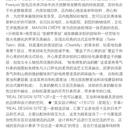
François”面包店传承20余年的天然酵母发酵而成的特殊面团。其特色在
于外皮酥脆香甜，内里软糯Q弹。店内精心挑选食材和馅料，用心制
作，为您带来极致的味觉享受。店内氛围轻松愉悦，您可以近距离体验
新鲜出炉的可丽饼。在日比谷地区，从电影院、剧院到购物场所，文化
艺术氛围浓厚，MAISON CRÊPE 将为您的旅程增添一抹亮丽的色彩。
<示例菜单>推荐菜品 “焦糖苹果挞” 咸焦糖酱浓郁的甜味和一丝苦味与
慢火焦糖化的苹果完美融合，呈现出经典的法式反转苹果挞（Tarte
Tatin）风味。轻盈蓬松的香缇奶油（Chantilly）奶香浓郁，轻柔地包裹
着整个甜点，带来回味无穷的甜咸平衡。 “覆盆子开心果奶油” 覆盆子和
开心果的经典法式组合。开心果柔滑浓郁的口感轻轻包裹着覆盆子的酸
甜，创造出令人愉悦而优雅的风味。 “鲑鱼鳟鱼奶油奶酪” 这道菜将香气
扑鼻的烟熏鲑鱼鳟鱼与入口即化的柔滑奶油芝士完美融合。莳萝的清新
香气和刺山柑的微妙酸味则巧妙地将整道菜的风味融为一体。 自制松露
黄油和蘑菇酱 这道菜将自制松露黄油（用法国发酵黄油和浓缩蘑菇鲜味
的法式酱料制成）、孔泰奶酪和土豆泥完美融合。浓郁的孔泰奶酪在加
热过程中融化，自制松露黄油的芬芳扑鼻而来，带来奢华的口感。
“REAL DESIGN SITE”<2F>是一个您可以邂逅、互动和体验极具原创性
的品牌和设计师的空间。 ◆ “真实设计网站” <7月17日（星期五）开幕>
“REAL DESIGN SITE”是一家精选店铺，汇聚了众多创意十足的日本产
品和艺术品，主要以配饰和珠宝为主。这里为顾客提供了一个与重视原
创性而非盲目追随潮流的品牌、设计师和产品进行互动交流的平台。店
铺的室内设计秉承“不仅仅是一家商店”的理念，旨在打造超越单纯销售