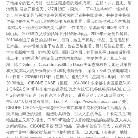
了他如今的艺术成就，也是这段旅程的最终成果。 左起：井井直志、菊
池留花 展览开幕当天，即7月18日（周六），下午3点将举行一场对谈
会，主讲嘉宾是与菊池先生关系密切的记者井井隆先生。井井先生将探
讨菊池先生从早期到现在的创作历程和背景，重点介绍他对工艺的执着
追求以及不受理论束缚的灵活思维。 作者简介 菊池留香1983年出生于
冈山县。2000年在父亲的指导下开始制作饰品。2006年开始制作餐具。
2010年创立了自己的品牌Lue。目前，她生产餐具、饰品、生活用品和
艺术品。 井井恒她出生于名古屋，曾在巴黎生活，目前居住在新宿。大
学主修新闻学后，她移居法国。回到日本后，她开始从事自由编辑和撰
稿工作。她的采访范围涵盖日本国内和国际，主要关注设计和工艺领
域。除了为ilmm、Casa Brutus和Elle Decor等杂志撰稿外，她还以策划
和文案撰写人的身份与设计师和制造商合作。 案例：85即兴菊地瑠花 /
Lue日期：2026年7月18日（星期六）至8月2日（星期日）时间：10:30-
20:30地点：CIBONE CASE（银座） 104-0061 东京都中央区银座6-10-
1 GINZA SIX 4F从东京地铁银座线/丸之内线/日比谷线银座站A3出口步
行2分钟即可到达（有直达地下通道）。 讲座活动：7月18日星期六下
午3:00 *入场可能有限制。 Lue HP： https://www.lue-brass.com/ 关于
CIBONE CIBONE是一家总部位于东京和布鲁克林的时尚生活精品店，
秉持自由奔放的理念，甄选独具特色、引人入胜的单品，并长期关注“与
物品建立关系”的概念。CIBONE融合了人们创造物品的热情以及人与人
之间的联结。CIBONE不仅“甄选”物品，更拥抱“创造”的理念，在瞬息万
变的世界中不断探索“新颖”与“独特”的真谛。 CIBONE（表参道）地址：