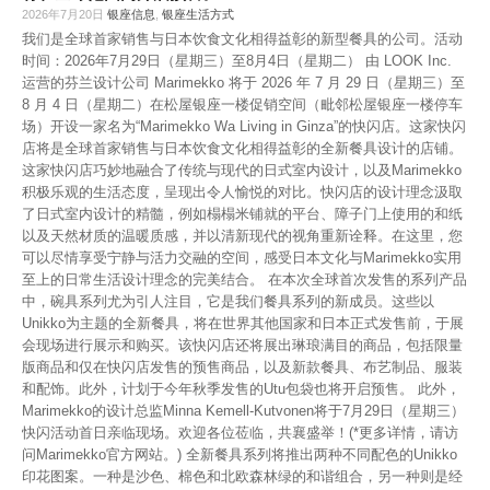
2026年7月20日
银座信息
,
银座生活方式
我们是全球首家销售与日本饮食文化相得益彰的新型餐具的公司。活动
时间：2026年7月29日（星期三）至8月4日（星期二） 由 LOOK Inc.
运营的芬兰设计公司 Marimekko 将于 2026 年 7 月 29 日（星期三）至
8 月 4 日（星期二）在松屋银座一楼促销空间（毗邻松屋银座一楼停车
场）开设一家名为“Marimekko Wa Living in Ginza”的快闪店。这家快闪
店将是全球首家销售与日本饮食文化相得益彰的全新餐具设计的店铺。
这家快闪店巧妙地融合了传统与现代的日式室内设计，以及Marimekko
积极乐观的生活态度，呈现出令人愉悦的对比。快闪店的设计理念汲取
了日式室内设计的精髓，例如榻榻米铺就的平台、障子门上使用的和纸
以及天然材质的温暖质感，并以清新现代的视角重新诠释。在这里，您
可以尽情享受宁静与活力交融的空间，感受日本文化与Marimekko实用
至上的日常生活设计理念的完美结合。 在本次全球首次发售的系列产品
中，碗具系列尤为引人注目，它是我们餐具系列的新成员。这些以
Unikko为主题的全新餐具，将在世界其他国家和日本正式发售前，于展
会现场进行展示和购买。该快闪店还将展出琳琅满目的商品，包括限量
版商品和仅在快闪店发售的预售商品，以及新款餐具、布艺制品、服装
和配饰。此外，计划于今年秋季发售的Utu包袋也将开启预售。 此外，
Marimekko的设计总监Minna Kemell-Kutvonen将于7月29日（星期三）
快闪活动首日亲临现场。欢迎各位莅临，共襄盛举！(*更多详情，请访
问Marimekko官方网站。) 全新餐具系列将推出两种不同配色的Unikko
印花图案。一种是沙色、棉色和北欧森林绿的和谐组合，另一种则是经