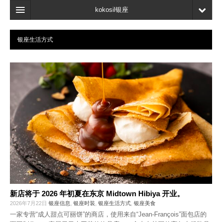
kokosil银座
主页
银座生活方式
搜索
最新信息
口碑
我的页面
书签
新店将于 2026 年初夏在东京 Midtown Hibiya 开业。
2026年7月22日
银座信息
,
银座时装
,
银座生活方式
,
银座美食
一家专营“成人甜点可丽饼”的商店，使用来自“Jean-François”面包店的