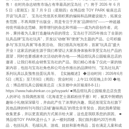
售！ 在时尚杂志销售市场占有率最高的宝岛社（*）将于 2026 年 6 月
5 日（星期五）至 7 月 9 日（星期四）在博品馆 TOY PARK 银座总店
开设“玩具店”。 宝岛社凭借其长期积累的编辑和品牌建设能力，拓展业
务范围，不再局限于出版业，而是专注于开发“品牌特刊”——一种超越
传统书籍杂志范畴、附带增刊的杂志和书籍——成为内容创作者。此
外，秉持着为儿童打造趣味内容的理念，宝岛社于2025年推出了全新的
玩具品牌“宝岛社玩具”，开发以“动物”和“便便”为主题的产品。公司积极
参与“东京玩具展”等各类活动。 我们很高兴地宣布，首家“玩具店”盛大
开业！这家店的诞生源于我们希望让大家亲身体验和享受宝岛社产品的
愿望，同时也要感谢本次活动的举办地——博品馆玩具公园银座总店的
邀请，让我们有机会销售宝岛社的产品。我们精心准备了仅此一家的独
家内容，包括与宝岛社角色和公司合作推出的品牌特刊、“宝岛社玩具”
系列玩具以及预售扭蛋玩具等。 【实施概述】 ◆活动时间：2026年6月
5日（周五）至7月9日（周四） 营业时间：上午11:00至晚上8:00 ◆地
点：博品馆玩具公园银座总店（东京都中央区银座8-8-11）
https://www.hakuhinkan.co.jp/toypark/ ■博品馆玩具公园银座总店负责
人的评论 当我偶然发现《北海道芝士蒸糕粉丝手册》时，被其中附赠的
趣味小礼物深深吸引，并由此产生了浓厚的兴趣。我还发现宝岛社旗下
其他品牌的特刊与我们店铺“趣味商品”的理念非常契合，因此我希望能
收集更多，并以更直观的方式展示给大家，这也是我联系您的原因。 ■
博品馆TOY PARK是什么？ 从一楼到四楼，我们陈列着约20万件商
品，包括玩具、毛绒玩具、游戏、娃娃和新奇商品，旨在满足儿童和成