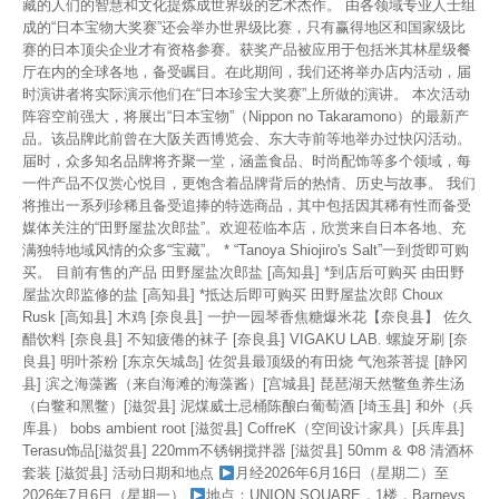
藏的人们的智慧和文化提炼成世界级的艺术杰作。 由各领域专业人士组
成的“日本宝物大奖赛”还会举办世界级比赛，只有赢得地区和国家级比
赛的日本顶尖企业才有资格参赛。获奖产品被应用于包括米其林星级餐
厅在内的全球各地，备受瞩目。在此期间，我们还将举办店内活动，届
时演讲者将实际演示他们在“日本珍宝大奖赛”上所做的演讲。 本次活动
阵容空前强大，将展出“日本宝物”（Nippon no Takaramono）的最新产
品。该品牌此前曾在大阪关西博览会、东大寺前等地举办过快闪活动。
届时，众多知名品牌将齐聚一堂，涵盖食品、时尚配饰等多个领域，每
一件产品不仅赏心悦目，更饱含着品牌背后的热情、历史与故事。 我们
将推出一系列珍稀且备受追捧的特选商品，其中包括因其稀有性而备受
媒体关注的“田野屋盐次郎盐”。欢迎莅临本店，欣赏来自日本各地、充
满独特地域风情的众多“宝藏”。 * “Tanoya Shiojiro's Salt”一到货即可购
买。 目前有售的产品 田野屋盐次郎盐 [高知县] *到店后可购买 由田野
屋盐次郎监修的盐 [高知县] *抵达后即可购买 田野屋盐次郎 Choux
Rusk [高知县] 木鸡 [奈良县] 一护一园琴香焦糖爆米花【奈良县】 佐久
醋饮料 [奈良县] 不知疲倦的袜子 [奈良县] VIGAKU LAB. 螺旋牙刷 [奈
良县] 明叶茶粉 [东京矢城岛] 佐贺县最顶级的有田烧 气泡茶菩提 [静冈
县] 滨之海藻酱（来自海滩的海藻酱）[宫城县] 琵琶湖天然鳖鱼养生汤
（白鳖和黑鳖）[滋贺县] 泥煤威士忌桶陈酿白葡萄酒 [埼玉县] 和外（兵
库县） bobs ambient root [滋贺县] CoffreK（空间设计家具）[兵库县]
Terasu饰品[滋贺县] 220mm不锈钢搅拌器 [滋贺县] 50mm & Φ8 清酒杯
套装 [滋贺县] 活动日期和地点
月经2026年6月16日（星期二）至
2026年7月6日（星期一）
地点：UNION SQUARE，1楼，Barneys