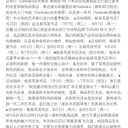
店举行 “Sankaku浴衣推荐”展销会<br />本次自办展销会主打能让夏季
时尚更加愉悦的商品，重点展示和服爱好者Sankaku（拥有40万粉丝）
的浴衣入门书籍《Sankaku浴衣推荐》以及第一本书《Sankaku和服推
荐》中介绍的艺术家们设计的夏季配饰。 ●活动期间：银座茑屋书店7
月23日（周四）起京都茑屋书店：7月7日（周二）～9月7日（周一）
苏珊·比尔快闪店我们将提供来自荷兰可持续品牌“SUSAN BIJL”的产
品，该品牌以其永恒的设计而闻名。我们的精选产品包括该品牌的标志
性购物袋，以及各种各样的小物件，例如收纳袋。 ●活动时间：银座茑
屋书店，8月1日（周六）至8月31日（周一）京都茑屋书店：6月2日
（周二）至7月22日（周三） ■银座茑屋书店活动（部分列表） 饭田伞
店夏季伞展<br />一年一度的饭田伞店展销会将在银座茑屋书店举行。
从面料到刺绣，每一件都经过精心设计，备受好评。除了采用原创面料
制作的阳伞、雨伞和全天候伞外，还将展出各种布艺和纸制品。今年，
为纪念《饭田伞店面料全集》一书的出版，还将特别推出橱窗展示。 ●
活动期间：银座茑屋书店、7月2日（周四）～7月31日（周五） 漆艺家
佐佐木京子：“映照夏日阳光记忆的漆艺”本次展览展出了一系列以夏日
光影为灵感，用漆器即兴创作的钢笔、器皿、饰品和艺术品。每件作品
都独一无二，随着使用时间的推移，色彩和光泽会愈加浓郁，最终成为
独一无二的艺术品。辰巳俊之的《漆面木质圆珠笔》也将展出并出售。
●活动时间：银座茑屋书店，8月1日（周六）至8月31日（周一）
MYUUA 快闪店MYUUA是一家时尚配饰品牌，致力于通过刺绣展现世
界各地的魅力与文化。本次快闪店以“璀璨灵魂”为主题，精选商品旨在
唤起人们对世界之美、可爱与无国界魅力的感受。我们将展出以鲜艳色