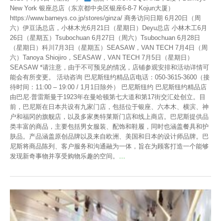
New York 银座总店（东京都中央区银座6-8-7 Kojun大厦）
https://www.barneys.co.jp/stores/ginza/ 商务访问日期 6月20日（周
六）伊豆汤总店，小林木光6月21日（星期日）Deyu总店 小林木工6月
26日（星期五）Tsubochuan 6月27日（周六）Tsubochuan 6月28日
（星期日）科川7月3日（星期五）SEASAW，VAN TECH 7月4日（周
六）Tanoya Shiojiro，SEASAW，VAN TECH 7月5日（星期日）
SEASAW *请注意，由于不可预见的情况，店铺参观安排和活动详情可
能会有所变更。 活动咨询 巴尼斯纽约精品店电话：050-3615-3600（接
待时间：11:00 – 19:00 / 1月1日除外） 巴尼斯纽约 巴尼斯纽约精品店
由巴尼·普雷斯曼于1923年在曼哈顿第七大道和第17街交汇处创立。目
前，巴尼斯在日本共设有九家门店，包括位于银座、六本木、横滨、神
户和福冈的旗舰店，以及多家奥特莱斯门店和线上商店。巴尼斯提供品
类丰富的商品，主要包括男女服装、配饰和鞋履，同时也涵盖餐具和护
肤品。产品涵盖原创品牌以及来自欧洲、美国和日本的设计师品牌。巴
尼斯将商品陈列、客户服务和沟通融为一体，旨在为顾客打造一个能够
发现新奇事物并享受购物乐趣的空间。
…