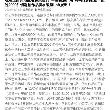
在清澄白川地区引起关注的“幸运钥匙扣展”即将来到银座！超
过2000件钥匙扣作品将在银座Loft展出！
2026年6月5日
银座信息
,
银座生活方式
以艺术和创意为起点，连接表达与日常生活的传播农场及艺人经纪公司
The Bee's Knees Co., Ltd.，将在银座Loft五楼文具部举办“幸运钥匙扣
展NEO”，展出并销售国内外艺术家的手工钥匙扣作品。该项目此前已
在The Bee's Knees位于清澄白川的画廊成功举办四届，此次移师银
座，将展出超过2000件作品。 该项目已在清澄白川的 Bee's Knees 画
廊举办过四次，并获得了众多参观者和艺术家的支持，现在将在银座
Loft 举办。本次展览将展出 2000 多件作品，其中包括日本及海外艺术
家创作的独一无二的手工钥匙扣，以及其他独特原创的钥匙扣。 钥匙扣
是我们日常生活中最常见的物品之一。 除了可以简单地挂在钥匙或包
上，它们还可以作为携带你最喜欢的物品的小画布，让你表达你的个性
和感性。本次展览中，我们将钥匙扣重新诠释为“便携式艺术品”，并展
出体现每位艺术家独特世界观和故事的作品。除了作为时尚单品欣赏之
外，这些小小的艺术品还能为您的日常生活增添一丝特别的色彩。我们
诚邀您来体验与艺术的奇妙邂逅。 在这个展出各种不同材质、技法和背
景作品的场所，我们希望您能找到自己最喜欢的作品。所有作品均可在
展馆内购买。 ■ “幸运钥匙扣展 NEO” 活动详情 日期：2026年6月1日
（星期一）至6月30日（星期二） 11:00-21:00（周日至20:00） *活动期
间不会有任何闭馆日。地点：LOFT GINZA 5楼文具部 地址：东京都中
央区银座2-4-6 银座贝尔维亚大厦 ■ 关于幸运钥匙扣展览 幸运钥匙扣展
览是一个展览和销售项目，它将被称为“钥匙扣”的日常物品重新诠释为