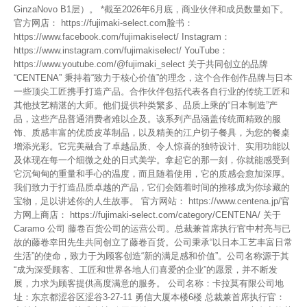
GinzaNovo B1层）。 *截至2026年6月底，商业伙伴和成员数量如下。
官方网店： https://fujimaki-select.com脸书：
https://www.facebook.com/fujimakiselect/ Instagram：
https://www.instagram.com/fujimakiselect/ YouTube：
https://www.youtube.com/@fujimaki_select 关于共同创立的品牌
“CENTENA” 秉持着“致力于核心价值”的理念，这个合作创作品牌与日本
一些顶尖工匠携手打造产品。合作伙伴包括代表各自行业的传统工匠和
其他技艺精湛的大师。他们提供种类繁多、品质上乘的“日本制造”产
品，这些产品普通消费者难以企及。该系列产品涵盖传统而精致的服
饰、质感丰富的优质皮革制品，以及精美的江户切子餐具，为您的餐桌
增添光彩。它完美融合了卓越品质、令人惊喜的独特设计、实用功能以
及体现在每一个细微之处的日式美学。拿起它的那一刻，你就能感受到
它沉甸甸的重量和手心的温度，而且随着使用，它的质感会愈加深厚。
我们致力于打造品质卓越的产品，它们会随着时间的推移成为你珍藏的
宝物，足以讲述你的人生故事。 官方网站： https://www.centena.jp/官
方网上商店： https://fujimaki-select.com/category/CENTENA/ 关于
Caramo 公司 藤卷百货公司的运营公司。总裁兼首席执行官中村亮与已
故的藤卷幸田先生共同创立了藤卷百货。公司秉承“以日本工艺丰富日常
生活”的使命，致力于为顾客创造“新的满足感和价值”。公司名称源于其
“成为深受顾客、工匠和世界各地人们喜爱的企业”的愿景，并不断发
展，力求为顾客提供高度满意的服务。 公司名称：卡拉莫有限公司地
址：东京都涩谷区涩谷3-27-11 勇信大厦本楼6楼 总裁兼首席执行官：