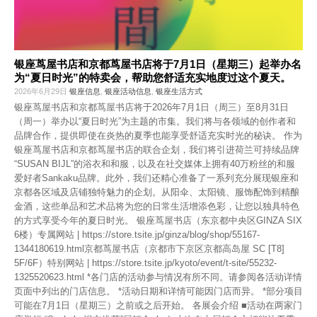
银座茑屋书店和京都茑屋书店将于7月1日（星期三）起举办名
为“夏日时光”的特卖会，帮助您舒适充实地度过这个夏天。
2026年6月29日
银座信息
,
银座活动信息
,
银座生活方式
银座茑屋书店和京都茑屋书店将于2026年7月1日（周三）至8月31日
（周一）举办以“夏日时光”为主题的市集。我们将与各领域的创作者和
品牌合作，提供即使在炎热的夏季也能享受舒适充实时光的秘诀。 作为
银座茑屋书店和京都茑屋书店的联合企划，我们将引进荷兰可持续品牌
“SUSAN BIJL”的浴衣和和服，以及在社交媒体上拥有40万粉丝的和服
爱好者Sankaku品牌。此外，我们还精心准备了一系列充分展现银座和
京都各区域及店铺独特魅力的企划。从阳伞、太阳镜、服饰配饰到精酿
金酒，这些单品和艺术品将为您的日常生活增添色彩，让您以独具特色
的方式享受今年的夏日时光。 银座茑屋书店（东京都中央区GINZA SIX
6楼）专属网站 | https://store.tsite.jp/ginza/blog/shop/55167-
1344180619.html京都茑屋书店（京都市下京区京都高岛屋 SC [T8]
5F/6F）特别网站 | https://store.tsite.jp/kyoto/event/t-site/55232-
1325520623.html *各门店的活动参与情况有所不同。请参阅各活动详情
页面中列出的门店信息。 *活动日期和详情可能因门店而异。 *部分项目
可能在7月1日（星期三）之前或之后开始。 各展会介绍 ■活动在两家门