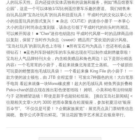
人的玩乐天性。店内还提供实体店独有的设施和服务，例如“博品馆赛车
公园”，这是一个可以体验1/32比例遥控赛车乐趣的赛道。 我们销售来
自玩具品牌“宝岛社玩具”的玩具和扭蛋玩具！ 平成时代的文化以掌心大
小的扭蛋玩具的形式复兴！ ■ 杂志《CUTiE》的迷你小册子 一本掌心
大小的流行时尚杂志复刻版，该杂志引领了平成时代的街头时尚潮流。
可以摊开阅读！ ■ “Cher”迷你包钥匙扣 平成时代风靡一时的品牌商品得
以复刻，保留了当时作为杂志《sweet》赠品而广受欢迎的设计风格。
“宝岛社玩具”的新玩具也上市啦！ ■所有宝石均为真品！您还有机会赢
得钻石！ ■蓝色列车卧铺列车的车头标志现在可以制作成刺绣徽章啦！
宝岛社人气品牌特刊大全，内含精美赠品和角色周边！以下是部分精选
内容♪ 一个毛茸茸的小袋子，看起来就像北海道芝士蒸糕。 一个破损但
可玩耍的螃蟹面包毛绒玩具袋！ 一个看起来像 King File 的小袋子！ 一
款方便的波士顿包，由 JTB 全程监督！ 可发出7种颜色的光！大白笔形
手电筒 看起来就像一块Mono橡皮擦！超大的毛绒玩具 鲤鱼男孩折叠椅
Peko-chan的甜点现在推出彩色便签纸啦！ 姆明、小美和哈蒂法特纳斯
勺子 还附赠望远镜！即使是新手也能轻松组装。 [摘自宝岛社新闻稿] <
往期相关文章>大约 3000 把雨伞聚集在松屋银座，参加初夏活动“银座
百伞节”。 “不仅仅是可爱！？企鹅家族展览”：展览亮点及门票销售信息
揭晓。 数学公式孕育出鲜花。“算法花园”数学艺术展正在银座举行。