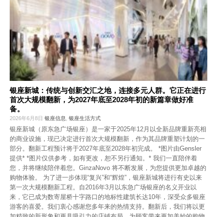
银座新城：传统与创新交汇之地，连接多元人群。它正在进行
首次大规模翻新，为2027年底至2028年初的新篇章做好准
备。
2026年6月8日
银座信息
,
银座生活方式
银座新城（原东急广场银座）是一家于2025年12月以全新品牌重新亮相
的商业设施，现已决定进行首次大规模翻新，作为其品牌重塑计划的一
部分。翻新工程预计将于2027年底至2028年初完成。 *图片由Gensler
提供* *图片仅供参考，如有更改，恕不另行通知。* 我们一直陪伴着
您，并将继续陪伴着您。GinzaNovo 将不断发展，为您提供更加卓越的
购物体验。 为了进一步体现“复兴”和“辉煌”，银座新城将进行有史以来
第一次大规模翻新工程。自2016年3月以东急广场银座的名义开业以
来，它已成为数寄屋桥十字路口的地标性建筑长达10年，深受众多银座
游客的喜爱。我们衷心感谢您多年来的热情支持。翻新后，我们将以更
加精致的新形象和更具吸引力的店铺布局，为顾客带来更加美妙的购物