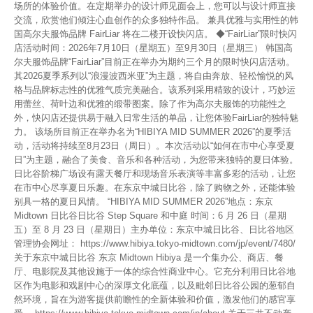
场所的体验价值。在定期举办的设计师见面会上，您可以与设计师直接
交流，欣赏他们倾注心血创作的众多独特作品。 兼具优雅与实用性的韩
国高尔夫服饰品牌 FairLiar 将在二楼开设快闪店。 ◆“FairLiar”限时快闪
店活动时间：2026年7月10日（星期五）至9月30日（星期三） 韩国高
尔夫服饰品牌“FairLiar”目前正在举办为期约三个月的限时快闪店活动。
其2026夏季系列以“浪漫波西米亚”为主题，将自由奔放、轻松愉悦的风
格与品牌标志性的优雅气质完美融合。该系列采用精致的设计，巧妙运
用蕾丝、荷叶边和优雅的缎带图案。除了作为高尔夫服饰的功能性之
外，快闪店还提供易于融入日常生活的单品，让您体验FairLiar的独特魅
力。 该场所目前正在举办名为“HIBIYA MID SUMMER 2026”的夏季活
动，活动将持续至8月23日（周日）。本次活动以“如何在市中心享受夏
日”为主题，融合了美食、音乐和各种活动，为您带来独特的夏日体验。
日比谷阶梯广场设有露天餐厅和现场音乐表演等丰富多彩的活动，让您
在市中心尽享夏日乐趣。在东京中城日比谷，除了购物之外，还能体验
别具一格的夏日风情。 “HIBIYA MID SUMMER 2026”地点：东京
Midtown 日比谷日比谷 Step Square 和中庭 时间：6 月 26 日（星期
五）至 8 月 23 日（星期日）主办单位：东京中城日比谷、日比谷地区
管理协会网址： https://www.hibiya.tokyo-midtown.com/jp/event/7480/
关于东京中城日比谷 东京 Midtown Hibiya 是一个集办公、商店、餐
厅、电影院及其他设施于一体的综合性商业中心。它充分利用日比谷地
区作为电影和戏剧中心的深厚文化底蕴，以及毗邻日比谷公园的葱郁自
然环境，旨在为游客提供前瞻性的全新体验和价值，激发他们的感官享