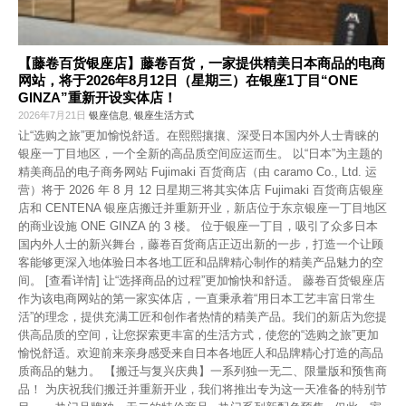
【藤卷百货银座店】藤卷百货，一家提供精美日本商品的电商
网站，将于2026年8月12日（星期三）在银座1丁目“ONE
GINZA”重新开设实体店！
2026年7月21日
银座信息
,
银座生活方式
让“选购之旅”更加愉悦舒适。在熙熙攘攘、深受日本国内外人士青睐的
银座一丁目地区，一个全新的高品质空间应运而生。 以“日本”为主题的
精美商品的电子商务网站 Fujimaki 百货商店（由 caramo Co., Ltd. 运
营）将于 2026 年 8 月 12 日星期三将其实体店 Fujimaki 百货商店银座
店和 CENTENA 银座店搬迁并重新开业，新店位于东京银座一丁目地区
的商业设施 ONE GINZA 的 3 楼。 位于银座一丁目，吸引了众多日本
国内外人士的新兴舞台，藤卷百货商店正迈出新的一步，打造一个让顾
客能够更深入地体验日本各地工匠和品牌精心制作的精美产品魅力的空
间。 [查看详情] 让“选择商品的过程”更加愉快和舒适。 藤卷百货银座店
作为该电商网站的第一家实体店，一直秉承着“用日本工艺丰富日常生
活”的理念，提供充满工匠和创作者热情的精美产品。我们的新店为您提
供高品质的空间，让您探索更丰富的生活方式，使您的“选购之旅”更加
愉悦舒适。欢迎前来亲身感受来自日本各地匠人和品牌精心打造的高品
质商品的魅力。 【搬迁与复兴庆典】一系列独一无二、限量版和预售商
品！ 为庆祝我们搬迁并重新开业，我们将推出专为这一天准备的特别节