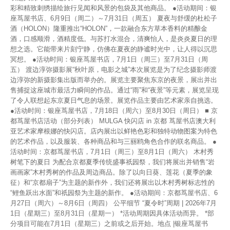
彩和精致刺绣描绘旅行见闻和风景的包袋及其他商品。 ●活动期间：银
座茑屋书店、6月9日（周二）～7月31日（周五） 夏夜与舒缓的杜松子
酒（HOLON）隆重推出“HOLON”，一款融合东方草本香料的精酿金
酒，口感顺滑，酒精度低。与苏打水混合，清爽怡人，是炎炎夏日的理
想之选。它能带来片刻宁静，仿佛在夏夜的静谧时光中，让人得以沉思
冥想。 ●活动时间：银座茑屋书店，7月1日（周三）至7月31日（周
五） 渡边淳弥摄影展“秋叶原，电影之城”本次展览是为了纪念摄影师渡
边淳弥的新摄影集出版而举办的。展览主要聚焦东京的夜景，展出并出
售捕捉这座城市最活力瞬间的作品。通过“雨”和“夜景”等元素，展览呈现
了令人联想起东京夏日气息的场景。展览作品主要由艺术家亲自挑选。
●活动时间：银座茑屋书店，7月18日（周六）至8月30日（周日） ■ 京
都茑屋书店活动（部分列表） MULGA 快闪店 in 京都 茑屋书店澳大利
亚艺术家摩根娜的快闪店。店内展出以鲜艳色彩和独特动物图案为特色
的艺术作品，以及服装、各种商品和与三丽鸥角色合作的联名商品。 ●
活动时间：京都茑屋书店，7月1日（周三）至8月1日（周六） 木村秀
树笔下的夏日 为配合京都夏季传统盛事祇园祭，我们将展出并销售“岩
画画家”木村秀树的作品及周边商品。除了以向日葵、莲花（夏季的象
征）和“京都扇子”为主题的新作外，我们还将展出以木村秀树标志性的
“鲤鱼跃出水面”和祇园祭为主题的新作。 ●活动期间：京都茑屋书店、6
月27日（周六）～8月6日（周四） 公平细节 “夏令时”周期 | 2026年7月
1日（星期三）至8月31日（星期一） *活动周期因具体活动而异。 *部
分项目可能在7月1日（星期三）之前或之后开始。地点 |银座茑屋书