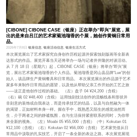
[CIBONE] CIBONE CASE（银座）正在举办“即兴”展览，展
出的是来自吕江的艺术家菊池瑠香的个展，她创作黄铜日常用
品。
2026年7月8日
银座信息
,
银座活动信息
,
银座生活方式
本次展览展出了艺术家探究自身创作历程起源并探索蚀刻版画等全新表
达形式的作品。展览开幕当天还将举办一场与记者井井隆的对谈活动。
从 7 月 18 日（星期六）起，CIBONE CASE（银座）将举办“即兴”展
览，展出艺术家菊池瑠香的个人作品。菊池瑠香是冈山县品牌“Lue”的创
始人，该品牌生产黄铜餐具和日常用品。 本次展览展出的作品源于艺术
家多年来制作日常用品的愿望，以及他从帮助父亲工作开始的工艺之旅
——这正是他创作过程的基础。 （左）盘子 04 ¥24,200（含税）
（右）碗 02 ¥48,400（含税） 运用蚀刻技法创作的流畅线条和形状并
非刻意的装饰或自我表达，而是传承技艺的结晶，以及与自然融为一体
的渴望，正如材料本身一样。握在手中，既熟悉又陌生的感觉油然而
生，介于两者之间的静谧氛围，在与生活保持紧密联系的同时，为你带
来全新的视角。 （左）Moabi 05 ¥55,000（含税）（中）Kokutan 01
¥12,100（含税）（右）Kokutan 02 ¥66,000（含税） 艺术家凭借从日
常用品中汲取的扎实技艺，开启了一条全新的表达之路。本次展览展现