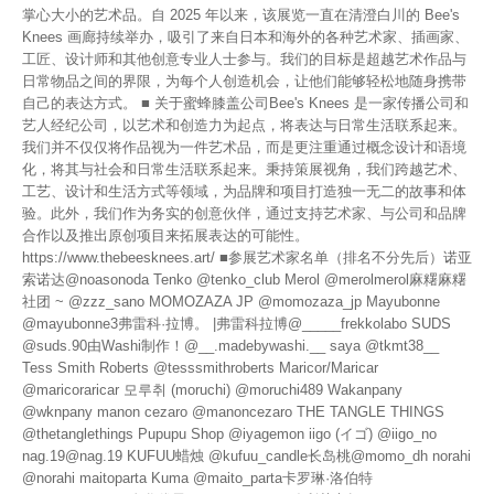
掌心大小的艺术品。自 2025 年以来，该展览一直在清澄白川的 Bee's
Knees 画廊持续举办，吸引了来自日本和海外的各种艺术家、插画家、
工匠、设计师和其他创意专业人士参与。我们的目标是超越艺术作品与
日常物品之间的界限，为每个人创造机会，让他们能够轻松地随身携带
自己的表达方式。 ■ 关于蜜蜂膝盖公司Bee's Knees 是一家传播公司和
艺人经纪公司，以艺术和创造力为起点，将表达与日常生活联系起来。
我们并不仅仅将作品视为一件艺术品，而是更注重通过概念设计和语境
化，将其与社会和日常生活联系起来。秉持策展视角，我们跨越艺术、
工艺、设计和生活方式等领域，为品牌和项目打造独一无二的故事和体
验。此外，我们作为务实的创意伙伴，通过支持艺术家、与公司和品牌
合作以及推出原创项目来拓展表达的可能性。
https://www.thebeesknees.art/ ■参展艺术家名单（排名不分先后）诺亚
索诺达@noasonoda Tenko @tenko_club Merol @merolmerol麻糬麻糬
社团 ~ @zzz_sano MOMOZAZA JP @momozaza_jp Mayubonne
@mayubonne3弗雷科·拉博。 |弗雷科拉博@_____frekkolabo SUDS
@suds.90由Washi制作！@__.madebywashi.__ saya @tkmt38__
Tess Smith Roberts @tesssmithroberts Maricor/Maricar
@maricoraricar 모루취 (moruchi) @moruchi489 Wakanpany
@wknpany manon cezaro @manoncezaro THE TANGLE THINGS
@thetanglethings Pupupu Shop @iyagemon iigo (イゴ) @iigo_no
nag.19@nag.19 KUFUU蜡烛 @kufuu_candle长岛桃@momo_dh norahi
@norahi maitoparta Kuma @maito_parta卡罗琳·洛伯特