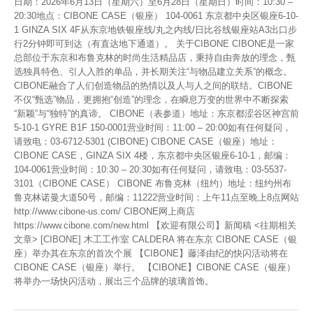
日期：2026年6月13日（星期六）至6月28日（星期日）时间：10:30 –
20:30地点：CIBONE CASE（银座） 104-0061 东京都中央区银座6-10-
1 GINZA SIX 4F从东京地铁银座线/丸之内线/日比谷线银座站A3出口步
行2分钟即可到达（有直达地下通道）。 关于CIBONE CIBONE是一家
总部位于东京和布鲁克林的时尚生活精品店，秉持自由奔放的理念，甄
选独具特色、引人入胜的单品，并长期关注“与物品建立关系”的概念。
CIBONE融合了人们创造物品的热情以及人与人之间的联结。CIBONE
不仅“甄选”物品，更拥抱“创造”的理念，在瞬息万变的世界中不断探索
“新颖”与“独特”的真谛。 CIBONE（表参道）地址：东京都涩谷区神宫前
5-10-1 GYRE B1F 150-0001营业时间：11:00 – 20:00如有任何疑问，
请致电：03-6712-5301 (CIBONE) CIBONE CASE（银座）地址：
CIBONE CASE，GINZA SIX 4楼，东京都中央区银座6-10-1，邮编：
104-0061营业时间：10:30 – 20:30如有任何疑问，请致电：03-5537-
3101（CIBONE CASE） CIBONE 布鲁克林（纽约）地址：纽约州布
鲁克林诺曼大道50号，邮编：11222营业时间：上午11点至晚上8点网站
http://www.cibone-us.com/ CIBONE网上商店
https://www.cibone.com/new.html 【欢迎有限公司】新闻稿 <往期相关
文章> [CIBONE] 木工工作室 CALDERA 将在东京 CIBONE CASE（银
座）举办其在东京的首次个展 【CIBONE】藤泽由纪的快闪活动将在
CIBONE CASE（银座）举行。 【CIBONE】CIBONE CASE（银座）
将举办一场快闪活动，展出三个品牌的玻璃首饰。