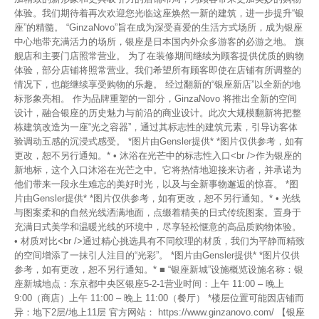
体验。我们期待着再次欢迎您光临这座焕然一新的建筑，进一步提升“银
座”的精髓。 “GinzaNovo”旨在成为深受喜爱的生活方式场所，成为银座
中心地带充满活力的场所，银座是日本国内外众多游客的必游之地。 旗
舰店和主要门店照常营业。 为了在装修期间继续为顾客提供优质的购物
体验，部分店铺将照常营业。我们希望所有顾客即使在店铺有所调整的
情况下，也能继续享受购物的乐趣。 经过翻新的“银座新店”以全新的地
标形象亮相。 作为品牌重塑的一部分，GinzaNovo 将推出全新的空间
设计，融合银座的历史魅力与前沿的商业设计。此次大规模翻新将把整
栋建筑改造为一座“光之容器”，通过其标志性的建筑元素，引导访客体
验调动五感的沉浸式感受。 *图片由Gensler提供* *图片仅供参考，如有
更改，恕不另行通知。* • 沐浴在光芒中的标志性入口<br />作为银座的
新地标，这个入口沐浴在光芒之中。它将热情地迎接来访者，并承诺为
他们带来一段永生难忘的美好时光，以及与全新事物邂逅的惊喜。 *图
片由Gensler提供* *图片仅供参考，如有更改，恕不另行通知。* • 光线
与图案柔和的自然光线洒满地面，点缀着精美的日式传统图案。置身于
充满日式美学和温暖光线的环境中，尽享轻松惬意的高品质购物体验。
• 材质对比<br />通过精心挑选具有不同纹理的材质，我们为平静而精致
的空间增添了一抹引人注目的“光彩”。 *图片由Gensler提供* *图片仅供
参考，如有更改，恕不另行通知。* ■ “银座新城”设施概览设施名称：银
座新城地点：东京都中央区银座5-2-1营业时间：上午 11:00 – 晚上
9:00（商店）上午 11:00 – 晚上 11:00（餐厅） *楼层位置可能因店铺而
异：地下2层/地上11层 官方网站： https://www.ginzanovo.com/ 【银座