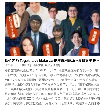
松竹艺乃 Togeki Live Make-za 银座喜剧剧场～夏日欢笑祭～
2026年8月5日
银座信息
,
银座文化
,
银座活动信息
松竹艺能株式会社将于 2026 年 8 月 26 日星期三在松竹信息中心（东
京都中央区筑地 4-1-1 嘹活大厦 1 楼）举办喜剧演出“松竹艺能嘹活现场
Make-Za 银座喜剧剧场～夏季欢笑节～”。这是一个每月一次的免费喜
剧表演，由松竹艺能旗下的年轻喜剧演员和艺人演出。我们的娱乐场所
位于银座的黄金地段，深受许多顾客的喜爱，他们可以在下班回家或购
物时顺道光顾。活动当天，除了有崭露头角的喜剧演员表演外，还将与
电影《机动警察 EZY》合作推出一个项目。我们还计划为与会者举办石
头剪刀布比赛，并颁发奖品。 免费入场，无需预约。欢迎所有人前来参