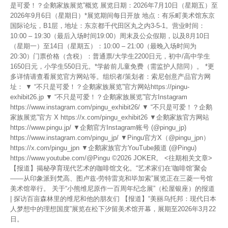
是可爱！？企鹅家族展览”概览 展览日期：2026年7月10日（星期五）至
2026年9月6日（星期日）*展览期间每日开放 地点：有乐町美术馆东京
国际论坛，B1层，地址：东京都千代田区丸之内3-5-1。营业时间：
10:00 – 19:30（最后入场时间19:00）周末及公众假期，以及8月10日
（星期一）至14日（星期五）：10:00 – 21:00（最晚入场时间为
20:30）门票价格（含税）：普通票/大学生2200日元，初中/高中学生
1650日元，小学生550日元。*学龄前儿童免费（需监护人陪同）。 *更
多详情请查看展览官方网站等。组织者/策划者：索尼创意产品官方网
址： ▼ “不只是可爱！？企鹅家族展览”官方网站https://pingu-
exhibit26.jp ▼ “不只是可爱！？企鹅家族展览”官方Instagram
https://www.instagram.com/pingu_exhibit26/ ▼ “不只是可爱！？企鹅
家族展览”官方 X https://x.com/pingu_exhibit26 ▼企鹅家族官方网站
https://www.pingu.jp/ ▼企鹅官方Instagram账号 (@pingu_jp)
https://www.instagram.com/pingu_jp/ ▼Pingu官方X（@pingu_jpn）
https://x.com/pingu_jpn ▼企鹅家族官方YouTube频道 (@Pingu)
https://www.youtube.com/@Pingu ©2026 JOKER。 <往期相关文章>
【报道】揭秘孕育现代艺术的咖啡馆文化。“艺术家们在‘咖啡馆’聚会
——从印象派到梵高、图卢兹-劳特雷克和毕加索”展览正在三菱一号馆
美术馆举行。 关于“小熊维尼原作一百周年纪念展”（松屋银座）的报道
| 探访百亩森林里的维尼和他的朋友们 【报道】“美丽乌托邦：现代日本
人梦想中的理想国度”展览在松下汐留美术馆开幕，展期至2026年3月22
日。