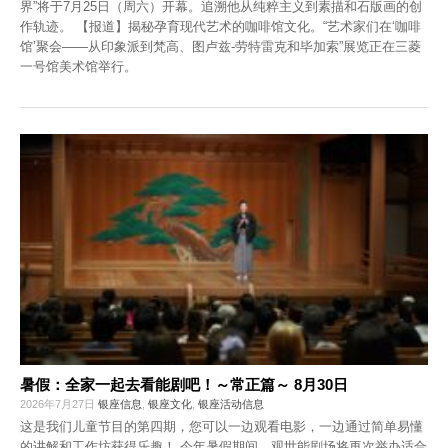
界”将于7月25日（周六）开幕。追溯他从纯粹主义到素描和石版画的创
作轨迹。 【报道】揭秘孕育现代艺术的咖啡馆文化。“艺术家们在‘咖啡
馆’聚会——从印象派到梵高、图卢兹-劳特雷克和毕加索”展览正在三菱
一号馆美术馆举行。
暑假：全家一起去看能剧吧！～常正篇～ 8月30日
2026年7月27日
银座信息
,
银座文化
,
银座活动信息
这是我们儿童节目的第四期，您可以一边观看电影，一边通过简单易懂
的讲解和工作坊获得乐趣！ 今年暑假期间，观世能剧场将再次举办适合