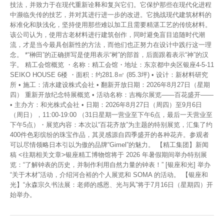
技法，并致力于在现代重新诠释和复兴它们。它保护那些在现代化进程
中濒临失传的技艺，并对其进行进一步的改进。它挑战现代建筑材料的
标准化和肤浅化，坚持使用那些难以加工且需要精湛工艺的传统材料。
该公司认为，使用古老材料进行建筑创作，同时避免盲目追随时代潮
流，才是当今最具创新性的方法，而他们也正努力在设计中践行这一理
念。 *“榊田”的正确拼写是使用表示“树”的部首，后面跟着表示“神”的汉
字。 精工会馆概览 ・名称：精工会馆・地址：东京都中央区银座4-5-11
SEIKO HOUSE 6楼 ・面积：约281.8㎡ (85.3坪) • 设计：新材料研究
所 • 施工：清水建设株式会社 • 翻新开放日期：2026年8月27日（星期
四） 重新开放纪念特展概览 • 活动名称：吉梅尔展览——百花盛开——
• 主办方：和光株式会社 • 日期：2026年8月27日（周四）至9月6日
（周日），11:00-19:00 （31日星期一营业至下午6点，最后一天营业至
下午5点）・展览内容：本次以“百花齐放”为主题的特别展览，汇集了约
400件色彩缤纷的珠宝作品，其灵感源自四季盛开的各种花卉。参观者
可以尽情领略日本引以为傲的品牌“Gimel”的魅力。 【精工集团】新闻
稿 <往期相关文章>银座精工博物馆将于 2026 年暑假期间举办特别展
览：“了解钟表的历史，并制作利用自然力量的钟表！” [银座和光] 举办
“关于木材”活动，介绍河合裕的个人展览和 SOMA 的活动。 【银座和
光】“永森宗久书法展：老师的感恩、光与风”将于7月16日（星期四）开
始举办。