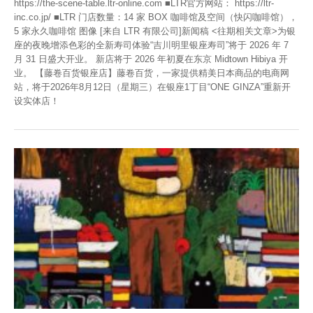
https://the-scene-table.ltr-online.com ■LTR官方网站： https://ltr-
inc.co.jp/ ■LTR 门店数量：14 家 BOX 咖啡馆及空间（快闪咖啡馆），
5 家永久咖啡馆 图像 [来自 LTR 有限公司]新闻稿 <往期相关文章>为银
座的夜晚增添色彩的全新寿司体验“吉川明里银座寿司”将于 2026 年 7
月 31 日盛大开业。 新店将于 2026 年初夏在东京 Midtown Hibiya 开
业。 【藤卷百货银座店】藤卷百货，一家提供精美日本商品的电商网
站，将于2026年8月12日（星期三）在银座1丁目“ONE GINZA”重新开
设实体店！