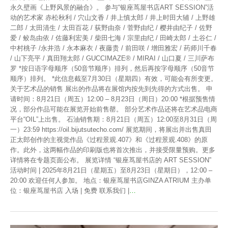
永久壁画《上野风景的融合》。 参与“银座茑屋书店ART SESSION”活
动的艺术家 赤松秋利 / 穴山文香 / 井上慎太郎 / 井上时田大辅 / 上野雄
二郎 / 太田清生 / 太田百花 / 荻野由奈 / 菅野由纪 / 樱井由纪子 / 佐野
爱 / 鲛岛由依 / 佐藤利宏美 / 柴田七海 / 宗里由纪 / 田崎太郎 / 土谷仁 /
中村桃子 /永井浩 / 永本麻衣 / 夜藤贵 / 前田咲 / 增田雅宏 / 药师川千春
/ 山下亮平 / 真田翔太郎 / GUCCIMAZE®︎ / MIRAI / 山口夏 / 三川萨布
罗 *按日语字母顺序（50音节顺序）排列，然后再按字母顺序（50音节
顺序）排列。 *此信息截至7月30日（星期四）有效，可能会有所变更。
关于艺术品的销售 展出的作品将在展馆内按先到先得的方式出售。 申
请时间：8月21日（周五）12:00 – 8月23日（周日）20:00 *根据预售情
况，部分作品可能在展览开始前售罄。 部分艺术作品还将在艺术品电商
平台“OIL”上出售。 石油销售期：8月21日（周五）12:00至8月31日（周
一）23:59 https://oil.bijutsutecho.com/ 展览期间，将展出并出售真田
正太郎创作的主视觉作品《过程景观.407》和《过程景观.408》的原
作。此外，这两幅作品的印刷版也将首次推出，并接受限量预购。更多
详情将在专题页面公布。 展览详情 “银座茑屋书店的 ART SESSION”
活动时间 | 2025年8月21日（星期五）至8月23日（星期日），12:00 –
20:00 欢迎任何人参加。 地点：银座茑屋书店GINZA ATRIUM 主办单
位：银座茑屋书店 入场 | 免费 联系我们 |
…