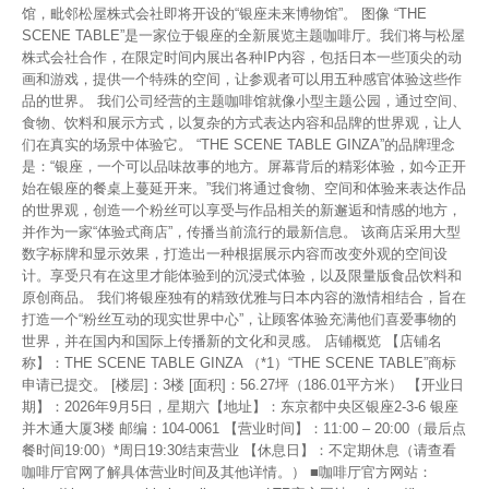
馆，毗邻松屋株式会社即将开设的“银座未来博物馆”。 图像 “THE
SCENE TABLE”是一家位于银座的全新展览主题咖啡厅。我们将与松屋
株式会社合作，在限定时间内展出各种IP内容，包括日本一些顶尖的动
画和游戏，提供一个特殊的空间，让参观者可以用五种感官体验这些作
品的世界。 我们公司经营的主题咖啡馆就像小型主题公园，通过空间、
食物、饮料和展示方式，以复杂的方式表达内容和品牌的世界观，让人
们在真实的场景中体验它。 “THE SCENE TABLE GINZA”的品牌理念
是：“银座，一个可以品味故事的地方。屏幕背后的精彩体验，如今正开
始在银座的餐桌上蔓延开来。”我们将通过食物、空间和体验来表达作品
的世界观，创造一个粉丝可以享受与作品相关的新邂逅和情感的地方，
并作为一家“体验式商店”，传播当前流行的最新信息。 该商店采用大型
数字标牌和显示效果，打造出一种根据展示内容而改变外观的空间设
计。享受只有在这里才能体验到的沉浸式体验，以及限量版食品饮料和
原创商品。 我们将银座独有的精致优雅与日本内容的激情相结合，旨在
打造一个“粉丝互动的现实世界中心”，让顾客体验充满他们喜爱事物的
世界，并在国内和国际上传播新的文化和灵感。 店铺概览 【店铺名
称】：THE SCENE TABLE GINZA （*1）“THE SCENE TABLE”商标
申请已提交。 [楼层]：3楼 [面积]：56.27坪（186.01平方米） 【开业日
期】：2026年9月5日，星期六【地址】：东京都中央区银座2-3-6 银座
并木通大厦3楼 邮编：104-0061 【营业时间】：11:00 – 20:00（最后点
餐时间19:00）*周日19:30结束营业 【休息日】：不定期休息（请查看
咖啡厅官网了解具体营业时间及其他详情。） ■咖啡厅官方网站：