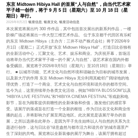
东京 Midtown Hibiya Hall 的首展“人与自然”，由当代艺术家
平子雄一创作，将于 9 月 5 日（星期六）至 10 月 18 日（星
期日）举行。
2026年8月2日
银座信息
,
银座文化
,
银座活动信息
本次展览将展出约 300 件作品，其中包括首次展出的新系列作品，一楼
阶梯广场还将展出一件大型三维艺术作品。 位于东京都千代田区有乐町
的东京 Midtown Hibiya（主办方：三井不动产株式会社）将于2026年9
月1日（星期二）正式开放“东京 Midtown Hibiya Hall”，打造日比谷独有
的全新活动中心，汇聚文化、艺术、娱乐和商业。为庆祝开幕，首场活
动将举办当代艺术家平子雄一的个展“人与自然”，该艺术家在国内外都
备受瞩目。展览将于2026年9月5日（星期六）至10月18日（星期日）举
行。 ■ 以城市功能、艺术文化与自然环境和谐融合为目标的城市发展，
以及新大厅的作用 东京 Midtown Hibiya 充分利用其毗邻广阔绿地的地
理优势，打造了一个商业、艺术文化与自然环境和谐共存的都市空间。
迄今为止，这里持续举办各类文化活动，例如“HIBIYA BLOSSOM”以及
“HIBIYA LIVE FESTIVAL”和“HIBIYA CINEMA FESTIVAL”等戏剧和电
影节，旨在为顾客提供前瞻性的全新体验和价值，激发他们的感官享
受。该展厅的落成旨在打造一个全新的枢纽，作为日比谷文化和商业传
播的起点，并将影响力扩展至周边地区。此次展览是该展厅举办的首
展，之所以选择在此举办，是因为平子先生始终以人与自然的关系为主
题进行创作，这与日比谷“绿意盎然与都市活力和谐共存”的城市愿景产
生了深刻的共鸣。展览将以全新装修的展厅为舞台，该展厅拥有超过