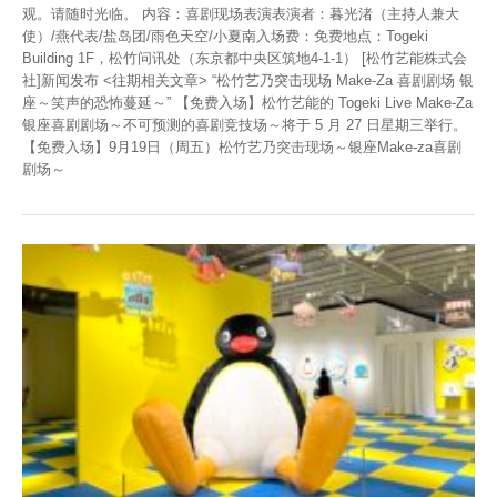
观。请随时光临。 内容：喜剧现场表演表演者：暮光渚（主持人兼大
使）/燕代表/盐岛团/雨色天空/小夏南入场费：免费地点：Togeki
Building 1F，松竹问讯处（东京都中央区筑地4-1-1） [松竹艺能株式会
社]新闻发布 <往期相关文章> “松竹艺乃突击现场 Make-Za 喜剧剧场 银
座～笑声的恐怖蔓延～” 【免费入场】松竹艺能的 Togeki Live Make-Za
银座喜剧剧场～不可预测的喜剧竞技场～将于 5 月 27 日星期三举行。
【免费入场】9月19日（周五）松竹艺乃突击现场～银座Make-za喜剧
剧场～