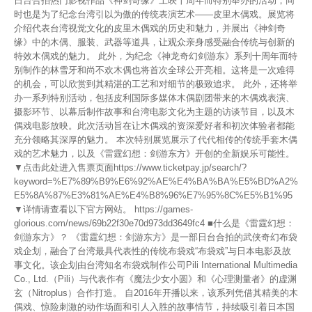
日台合拍热门影视作品《神剑奇缘》上映十周年而特别举办的活动，同
时也是为了纪念台湾引以为傲的传统表演艺术——皮里木偶戏。展览将
介绍代表台湾视觉文化的皮里木偶戏的历史和魅力，并展出《神剑奇
缘》中的木偶、服装、武器等道具，让观众亲身感受融合传统与创新的
特效木偶戏的魅力。 此外，为纪念《神龙奇幻剑游东》系列十周年而特
别制作的林雪牙和尚不欢木偶也将首次全球公开亮相。这将是一次难得
的机会，可以欣赏到其精湛的工艺和对细节的极致追求。 此外，还将举
办一系列特别活动，包括皮利国际多媒体木偶剧团带来的木偶戏表演、
摄影环节、以幕后制作故事和台湾电影文化为主题的访谈节目，以及木
偶戏电影放映。此次活动旨在让木偶戏的资深爱好者和初次体验者都能
充分领略其深厚的魅力。 本次特别展览展示了代代相传的传统手套木偶
戏的艺术魅力，以及《雷霆幻想：剑游东方》开创的全新娱乐可能性。
▼点击此处进入售票页面https://www.ticketpay.jp/search/?
keyword=%E7%89%B9%E6%92%AE%E4%BA%BA%E5%BD%A2%
E5%8A%87%E3%81%AE%E4%B8%96%E7%95%8C%E5%B1%95
▼详情请查看以下官方网站。 https://games-
glorious.com/news/69b22f30e70d973dd3649fc4 ■什么是《雷霆幻想：
剑游东方》？ 《雷霆幻想：剑游东方》是一部日台合拍的武侠奇幻布袋
戏企划，融合了台湾最具代表性的传统布袋戏“布袋戏”与日本电影及故
事文化。该企划由台湾知名布袋戏制作公司Pili International Multimedia
Co., Ltd.（Pili）与代表作有《魔法少女小圆》和《心理测量者》的虚渊
玄（Nitroplus）合作打造。 自2016年开播以来，该系列凭借其精美的木
偶戏、惊险刺激的动作场面和引人入胜的故事情节，持续吸引着日本国