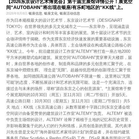
【2026东京设计艺术博览会】第十届主展馆详情公开！展览空
间“AUTOBAHN”将出现在银座/有乐町地区的“KK线”上。
2026年8月8日
银座信息
,
银座文化
,
银座活动信息
作为日本规模最大的设计艺术节，东京设计艺术节（DESIGNART
TOKYO）在世界领先的多元文化城市之一——东京举办，呈现涵盖设
计、艺术、室内设计和时尚等丰富多彩的展览。第十届设计艺术节的主
会场详情终于揭晓。作为支撑东京经济快速发展的重要基础设施，东京
高速公路将作为主会场，具体而言，主会场将设在构成高速公路核心的
“KK线”上。今年，前沿建筑设计工作室“ALTEMY”将打造一座占地2000
平方米的雕塑式临时建筑。展览空间“AUTOBAHN”贯穿摩天大楼群，届
时，来自世界各地的创作者、制造商和品牌的多元创意将汇聚于此，在
东京城中熠熠生辉。 理念是“无限”。超越传统思维的创新理念汇聚于世
界各地。 如同德国高速公路“AUTOBAHN”不限速一般，这里将以“无限
可能”的态度，不断拓展设计和艺术的无限可能。这是一个充满活力、连
接过去与未来的场所，堪称“源自东京之心的创意源泉”。*主展馆将于整
个展览期间的10月30日（周五）至11月3日（周二/节假日）开放5天。
高速公路日期：10月30日（星期五）至11月3日（星期二/节假日）共5
天 地点：KK线（东京高速公路）从数寄屋桥十字路口到东京交通会馆
空间设计由备受赞誉的建筑设计工作室“ALTEMY”负责。 ALTEMY 被选
中负责主场馆的设计。ALTEMY 诠释了根植于土地的记忆和历史背景，
并影响着聚集于此的人们的行为和情感，从而创造新的景观。其代表津
川先生曾是文化厅“海外新锐艺术家培训计划”的受益者，并在纽约建筑
事务所 Diller Scofidio + Renfro (DS+R) 工作。DS+R 事务所因设计“高