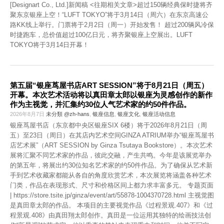
[Designart Co., Ltd.]新闻稿 <往期相关文章>超过150辆经典保时捷将齐
聚东京银座上空！“LUFT TOKYO”将于3月14日（周六）在东京高速公
路KK线上举行。门票将于2月2日（周一）开始发售！ 超过200辆风冷保
时捷跑车，总价值超过100亿日元，将齐聚银座上空展出。LUFT
TOKYO将于3月14日开幕！
第五届“银座茑屋书店ART SESSION”将于8月21日（周五）
开幕。本次艺术活动将以真田章太郎以银座为灵感创作的新作
作为主视觉，并汇集约30位人气艺术家的约50件作品。
2026年8月7日
未分類 @zh-hans
,
银座信息
,
银座文化
,
银座活动信息
银座茑屋书店（东京都中央区银座SIX 6楼）将于2026年8月21日（周
五）至23日（周日）在其店内艺术空间GINZA ATRIUM举办“银座茑屋书
店艺术展”（ART SESSION by Ginza Tsutaya Bookstore）。本次艺术
展将汇聚不同艺术家的作品，彼此交融，产生共鸣。今年是该展览举办
的第五年，将展出约30位知名艺术家的约50件作品。为了确保从艺术新
手到艺术收藏家都能从各自的角度欣赏艺术，本次展览将涵盖各种艺术
门类，作品在表现形式、尺寸和价格区间上都力求丰富多元。 专题页面
| https://store.tsite.jp/ginza/event/art/55878-1004370728.html 主视觉图
是真田章太郎的作品。 本项目的主要视觉作品《过程景观.407》和《过
程景观.408》由真田翔太郎创作。真田是一位运用其独特的绘画技法创