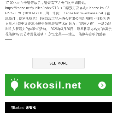
17:00 <br />申请开放后，请查看下方专门的申请网站。
https://kanze.net/publics/index/712/ <门票预订及咨询> Kanze-kai 03-
6274-6579（10:00-17:00，周一休息） Kanze Net www.kanze.net（在
线预订，便利店取票） [摘自观世能乐协会有限公司新闻稿] <往期相关
文章>让您更近距离地感受传统表演艺术的魅力：“能剧之夜”，一场为能
剧注入新活力的体验式活动。 2026年3月20日，银座将举办名为“春雾赏
花能剧场”的艺术赏花活动！ 永恒之美——漆艺、能剧与音响的盛宴
——
SEE MORE
用kokosil来查找