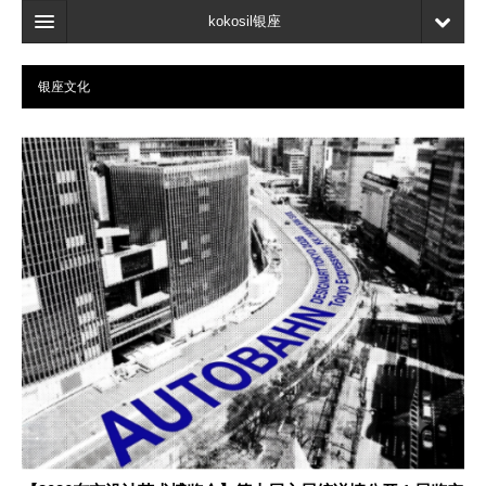
kokosil银座
主页
银座文化
搜索
最新信息
口碑
我的页面
书签