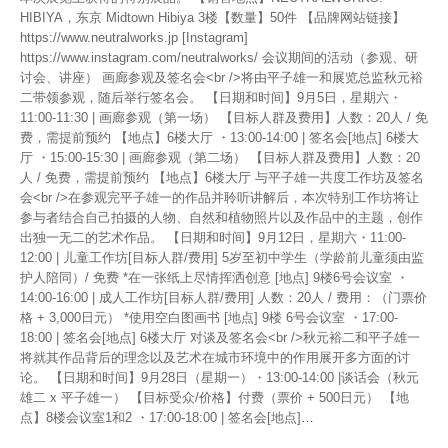
HIBIYA，东京 Midtown Hibiya 3楼【数量】50件 【品牌网站链接】
https://www.neutralworks.jp [Instagram]
https://www.instagram.com/neutralworks/ 会议期间的活动（参观、研
讨会、讲座） 画廊参观及签名会<br />将由平子雄一和展览总监秋元裕
二带领参观，随后举行签名会。 【日期和时间】9月5日，星期六・
11:00-11:30 | 画廊参观（第一场） 【目标人群及费用】人数：20人 / 免
费，需提前预约 【地点】6楼大厅 ・13:00-14:00 | 签名会[地点] 6楼大
厅 ・15:00-15:30 | 画廊参观（第二场） 【目标人群及费用】人数：20
人 / 免费，需提前预约 【地点】6楼大厅 与平子雄一共度工作坊及签名
会<br />在参观完平子雄一的作品并聆听讲解后，本次特别工作坊将让
参与者结合自己拍摄的人物、自然和植物照片以及作品中的主题，创作
出独一无二的艺术作品。 【日期和时间】9月12日，星期六・11:00-
12:00 | 儿童工作坊[目标人群/费用] 5岁至初中学生（学龄前儿童须由监
护人陪同）/ 免费 *在一张纸上尽情挥洒创意 [地点] 9楼6号会议室 ・
14:00-16:00 | 成人工作坊[目标人群/费用] 人数：20人 / 费用：（门票价
格 + 3,000日元） *使用空白图画书 [地点] 9楼 6号会议室 ・17:00-
18:00 | 签名会[地点] 6楼大厅 对谈及签名会<br />秋元裕二和平子雄一
将就其作品背后的理念以及艺术在城市环境中的作用展开多方面的讨
论。 【日期和时间】9月28日（星期一）・13:00-14:00 |谈话会（秋元
雄二 x 平子雄一） 【目标受众/价格】付费（票价 + 500日元） 【地
点】8楼会议室1和2 ・17:00-18:00 | 签名会[地点]
…