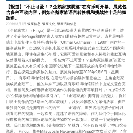
【报道】“不止可爱！？企鹅家族展览”在有乐町开幕。展览包
含多种互动内容，例如企鹅家族语言转换机和挑战性十足的舞
蹈角。
2026年8月4日
银座信息
,
银座文化
,
银座活动信息
《企鹅家族》（Pingu）是一部以南极洲为背景的定格动画系列片，讲
述了小企鹅Pingu和他的家人朋友们滑稽有趣的日常生活。该片最初是
瑞士电影制作人奥特玛·古特曼（Ottmar Gutmann）于1980年创作的一
部测试短片，自1990年起以电视动画系列片的形式在全球155个国家和
地区播出。即使在诞生45年后，它那可爱的形象和令人捧腹的幽默互动
依然吸引着人们的目光。 一场名为“不止可爱！？企鹅家族展览”的互动
展览正在东京有乐町东京国际论坛地下一层新落成的有乐町博物馆举
行，旨在探索企鹅家族的魅力。展览将持续至2026年9月6日（星期
日）。 有乐町博物馆外观 在活动举办前的媒体预览会上，主角企鹅家
族成员企鹅平古、他的妹妹平加以及有乐町博物馆馆长中山光义登台亮
相。当被问及为何选择企鹅家族作为博物馆的开幕项目时，中山馆长表
示“企鹅家族独特的国际吸引力”。 “《企鹅家族》拥有普世的魅力，例如
用黏土制作的定格动画的丰富表现力，以及温馨感人的亲情故事，但它
最独特的特点是拥有自己的语言——‘企鹅语’。世界各地的孩子们可以
观看同样的视频，一起欢笑，超越了语言的障碍。作为我们位于国际化
程度极高的东京国际论坛的新博物馆的开幕项目，这是一个完美的开
端。我们希望您能发现《企鹅家族》的魅力，它不仅仅可爱，”中山馆长
说道。 Pingu、董事Mitsuyoshi Nakayama和Pinga对本次活动进行了宣