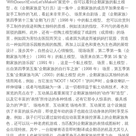
“#IfItDoesn'tExistLet'sMakeIt”展览中，你可以看到企鹅家族的黏土模
型，在《企鹅家族是飞行员》这一集中，企鹅家族的成员平加乘坐着一
架手工制作的飞机，看起来非常开心。 场景来自剧场，是《企鹅家族》
第四季第十三集“企鹅飞行员”（1998 年）中的黏土模型。 您可以欣赏到
手工制作的痕迹和陶土独特的质感，例如淡淡的指纹、不均匀的着色和
斑驳的颜料。此外，还有一些陶土模型捕捉了戏剧性（或滑稽）的场
景，例如因为害怕去医院而哭泣，或者因为调皮而被妈妈打屁股，营造
出一种如同游乐园般热闹的氛围。再加上以蓝色和黄色为主色调的展馆
设计，漫步其中，自然会让人心情愉悦。 现场场景，第二季第一集《企
鹅家族与博士》（1991 年）的黏土模型。 场景来自第二季第 16 集“企
鹅家族的游乐园”（1991 年），这是一个黏土模型。 场景，黏土模型，
出自第四季第五集“企鹅家族的自行车之旅”（1998 年） 场景，第五季第
五集“企鹅家族与风”（2003）的黏土模型 此外，企鹅家族以其独特的表
情而闻名，例如，当它发出“NOOT！NOOT！”的叫声时，会像吹喇叭一
样伸缩喙；或者与地面融为一体，这一切都得益于黏土动画技术。本次
展览的亮点在于，互动展品着重展现了企鹅家族独特的“动作”和“造型”，
以及它丰富的“表情”所传达的各种情感，还有它那令人惊喜的、极具感
染力的“声音”。 场地布景、互动展览 场地布景、互动展览 这个设施提
供了丰富的娱乐内容，即使是年幼的孩子也能在活动身体的同时享受乐
趣。例如，孩子们可以通过旋转或拉动装置来操控屏幕上的企鹅家族角
色，还可以玩一种老虎机游戏，当匹配到企鹅家族的表情或图标时，就
会出现特效。其中，一台能够将语音即时翻译成企鹅语的机器尤其引人
注目。成年人也被深深吸引，仿佛置身于企鹅家族的世界之中。 场地风