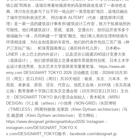
线公园”而闻名，该项目将曼哈顿原有的高架铁路改造成了一条绿色走
廊。津川先生也参与了位于同一地点的“一英里歌剧”项目，该项目融合
了城市空间和表演艺术。 阿尔泰米 ALTEMY（代表：建筑师津川英
理）是一家一流的建筑设计事务所/建筑设计工作室，致力于拓展场所的
可能性。他们将建筑设计、景观、道路、交通出行、纺织品开发等多个
领域融为一体，共同构建一个“建筑”概念。他们将人类的生理和情感与
环境相连接，为社会创造新的丰富性。他们的代表作包括三宫广场（神
户三宫站广场）、町保育园南青山（港区特许托儿所）、日本桥e-
LINER（水上巴士的内外设计），以及涩谷公园通2040设计竞赛大奖
（道路设计）。他们曾荣获国土交通省都市景观奖特别奖、日本土木学
会设计奖优秀奖、东京艺术大学翡翠奖等重要奖项。 https://www.alt-
emy.com DESIGNART TOKYO 2026 活动概览 日期：2026年10月30
日（周五）至11月8日（周日）共10天地区：银座、东京、六本木、外
苑前、表参道、原宿、涩谷、代官山、池尻主会场：从KK线（东京高速
公路）数寄屋桥十字路口至东京交通会馆（10月30日至11月3日）主办
方：DESIGNART TOKYO 执行委员会创始人：青木昭夫（MIRU
DESIGN）/川上俊（artless）/小池博（NON-GRID）/永田博明
（TIMELESS）/阿斯特丽德·克莱因（Klein Dytham architecture）/马
克·戴瑟姆（Klein Dytham architecture） 官方网站：
https://www.designart.jp/designarttokyo2026/ Instagram：
instagram.com/DESIGNART_TOKYO X:
x.com/DESIGNART_TOKYO脸书：facebook.com/designart.jp