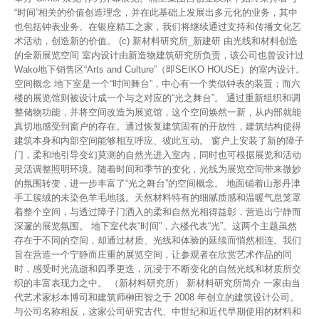
“时间”相关的价值创造理念，并在此基础上发展出多元化的业务，其中
也包括钟表业务。在银座精工之家，我们将继续通过支持和传播文化艺
术活动，创造新的价值。 (c) 新材料研究所_新建研 由光线和材料创造
的全新展览空间 室内设计由新造物建筑研究所负责，该公司也曾设计过
Wako地下销售区“Arts and Culture”（即SEIKO HOUSE）的室内设计。
空间概念 地下室是一个“时间舞台”，中心有一个类似钟表的装置；而六
楼的展览馆则被设计成一个与之对应的“光之舞台”。 通过重新组织和调
整储物功能，并将空间改造为展览馆，这个空间焕然一新，从内部就能
真切地感受到窗户的存在。通过恢复建筑固有的开放性，建筑结构使得
建筑本身和内部空间能够相互呼应、彼此互动。 窗户上安装了新的障子
门，柔和地引导变幻莫测的自然光进入室内，同时也可根据展览和活动
灵活调整照明环境。随着时间和季节的变化，光线为展览空间带来微妙
的氛围转变，进一步丰富了“光之舞台”的空间概念。 地面铺着山形丹津
手工簇绒的未染色羊毛地毯。天然材料特有的细腻质感和温暖气息笼罩
着整个空间，与透过障子门洒入的柔和自然光相得益彰，营造出宁静而
深邃的展览氛围。 地下室代表“时间”，六楼代表“光”。这两个主题虽然
存在于不同的空间，却通过材质、光线和体验的延续而悄然相连。我们
旨在营造一个宁静而庄重的展览空间，让参观者在欣赏艺术作品的同
时，感受时光流逝和四季更迭，沉浸于不断变化的自然光线和材质所交
织的丰富表现力之中。 （新材料研究所） 新材料研究所简介 一家由当
代艺术家杉本博司和建筑师榊田智之于 2008 年创立的建筑设计公司。
与公司名称相反，这家公司研究古代、中世纪和近代早期使用的材料和