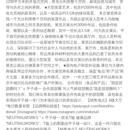
1200平方米的开放式空间，将充分利用整个空间，展现自然与城市、管
理与共存之间的界限。 ■大型装置艺术，包含约300件作品，其中包括
首次亮相的新系列，以及一组高达约3.5米的移动装置。 本次展览将呈
现一个充分利用整个空间的装置作品，为观众提供深入思考人与植物、
城市与自然之间关系的契机。展览共展出约300件作品，包括新作绘
画、雕塑以及一系列动态雕塑，其中一些长达3.5米，均为首次展出。平
子真司的标志性图案“人身植物头像”不仅出现在展厅内，也出人意料地
出现在日比谷区——这座城市节奏交织之处。展览以此幽默的形象为切
入点，深刻探讨了当代社会中人与自然的关系。展厅内，线条柔和的木
质结构被精心雕琢，而运用多种材料创作的大量作品则凸显了前所未有
的规模对比。通过大型装置、绘画以及首次展出的全新系列作品，本次
展览让观众仿佛置身于空间之中。 ■室内租户和室外设施 通过与大楼内
商铺及周边空间的合作，本次展览将拓展其概念，涵盖“食品”和“产品”两
大主题，发展多方位的合作模式。此外，一件大型三维艺术作品将在东
京中城日比谷的阶梯广场户外展出。 合作项目（食品和产品） “我是甜
甜圈吗？” x 平子雄一 合作甜甜圈 与人气鲜甜甜圈店“我是甜甜圈吗？”
的特别合作。我们将出售装在限量版合作包装盒中的甜甜圈，该包装盒
采用由平子雄一专门为本项目设计的原创设计。 【销售地点】6楼大厅
*每日数量有限 【品牌网站链接】 https://peaceput.com/brand/im-
donut/ [Instagram] https://www.instagram.com/imdonut/
“NEUTRALWORKS.” x 平子雄一 联名T恤 健康品牌
“NEUTRALWORKS”。T恤上的图案由平子雄一设计。这是一件只能在
本次展览上获得的特别展品。 【销售地点】NEUTRALWORKS.