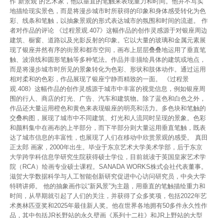
作“新景观”的艺术家，他以垂直的笔触来表现重力和时间。他并不写实
地描绘现实景色，而是将漫步城市时所获得的印象和身体感受转化为色
彩、线条和笔触，以抽象景观的形式表达城市的氛围和时间的流逝。 作
者对作品的评论 《过程景观.407》这幅作品的创作灵感源于对银座周边
建筑、橱窗、道路以及光影反射的印象。它以大量的玻璃和金属元素展
现了银座井然有序的街景和都市空间，画布上层层叠叠地运用了垂直笔
触、波浪线和圆形笔触等多种笔法。作品并非描绘具体的建筑或地点，
而是将漫步城市时所见的景象转化为色彩、形状和肢体动作。通过运用
相对柔和的色彩，作品展现了银座宁静而精致的一面。 《过程景
观.408》这幅作品的创作灵感源于城市中丰富的视觉信息，例如银座周
围的行人、商店的灯光、广告、汽车和建筑物。除了蓝色和白色之外，
作品还大量运用橙色和黄色来表现银座的明亮和活力。多色块和笔触的
交叠构图，展现了城市中不同建筑、灯光和人流同时呈现的景象。色彩
和颜料集中在画布的上半部分，而下半部分则大量运用垂直笔触，既表
达了城市信息的丰富性，也展现了人们在移动中欣赏景观的感受。 真田
正太郎 画家，2000年出生。毕业于东京艺术大学美术学部，后于东京
大学跨学科信息学研究生院获得硕士学位，目前就读于英国皇家艺术学
院（RCA）绘画专业硕士课程。SANADA WORKS株式会社代表董事。
滋贺大学数据科学与人工智能创新研究促进中心访问研究员，中央大学
特聘讲师。 他的抽象画作以“新风景”为主题，用垂直的笔触描绘重力和
时间，从早期就引起了人们的关注，并获得了众多奖项，包括2022年艺
术奥林匹亚奖和2025年最佳新人奖。他在世界各地拥有50多件永久性作
品，其中包括JR长野站的永久壁画《系列十二柱》和JR上野站的大型