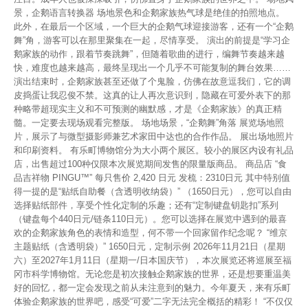
景，企鹅语言转换器 场地景色和企鹅家族热气球是绝佳的拍照地点。
此外，在最后一个区域，一个巨大的企鹅气球迎接游客，还有一个“企鹅
舞”角，游客可以在那里聚集在一起，尽情享受。 演出的前提是“学习企
鹅家族的动作，跟着节奏跳舞”，但随着歌曲的进行，编舞节奏越来越
快，难度也越来越高，最终呈现出一个几乎不可能复制的舞台效果……
演出结束时，企鹅家族甚至还做了个鬼脸，仿佛在故意逗我们，它的调
皮捣蛋让我忍俊不禁。这真的让人再次意识到，隐藏在可爱外表下的那
种略带超现实主义和不可预测的幽默感，才是《企鹅家族》的真正精
髓。一定要去现场观看完整版。 场地场景，“企鹅舞”角落 展览场地照
片，展示了与微型摄影师兼艺术家田中达也的合作作品。 展出场地照片
和印刷资料。 有乐町博物馆分为大小两个展区。较小的展区内设有礼品
店，出售超过100种仅限本次展览期间发售的限量版商品。 商品店 “食
品吉祥物 PINGU™” 每只售价 2,420 日元 发梳：2310日元 其中特别值
得一提的是“贴纸自助餐（含透明收纳袋）” （1650日元），您可以自由
选择贴纸部件，享受个性化定制的乐趣；还有“定制键盘钥匙扣”系列
（键盘每个440日元/链条110日元）。您可以选择在展览中遇到的最喜
欢的企鹅家族角色的表情和造型，何不带一个回家留作纪念呢？ “维京
主题贴纸（含透明袋）” 1650日元，定制示例 2026年11月21日（星期
六）至2027年1月11日（星期一/日本国庆节），本次展览还将巡展至福
冈市科学博物馆。无论您是初次接触企鹅家族的世界，还是想要重温美
好的回忆，都一定会发现之前从未注意到的魅力。今年夏天，来有乐町
体验企鹅家族的世界吧，感受“可爱”二字无法完全概括的精彩！ “不仅仅