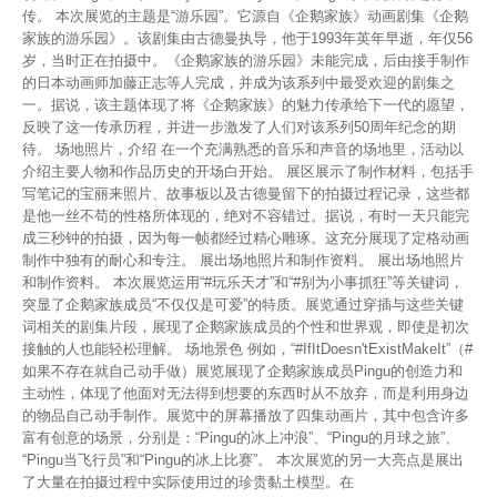
传。 本次展览的主题是“游乐园”。它源自《企鹅家族》动画剧集《企鹅
家族的游乐园》。该剧集由古德曼执导，他于1993年英年早逝，年仅56
岁，当时正在拍摄中。《企鹅家族的游乐园》未能完成，后由接手制作
的日本动画师加藤正志等人完成，并成为该系列中最受欢迎的剧集之
一。据说，该主题体现了将《企鹅家族》的魅力传承给下一代的愿望，
反映了这一传承历程，并进一步激发了人们对该系列50周年纪念的期
待。 场地照片，介绍 在一个充满熟悉的音乐和声音的场地里，活动以
介绍主要人物和作品历史的开场白开始。 展区展示了制作材料，包括手
写笔记的宝丽来照片、故事板以及古德曼留下的拍摄过程记录，这些都
是他一丝不苟的性格所体现的，绝对不容错过。据说，有时一天只能完
成三秒钟的拍摄，因为每一帧都经过精心雕琢。这充分展现了定格动画
制作中独有的耐心和专注。 展出场地照片和制作资料。 展出场地照片
和制作资料。 本次展览运用“#玩乐天才”和“#别为小事抓狂”等关键词，
突显了企鹅家族成员“不仅仅是可爱”的特质。展览通过穿插与这些关键
词相关的剧集片段，展现了企鹅家族成员的个性和世界观，即使是初次
接触的人也能轻松理解。 场地景色 例如，“#IfItDoesn'tExistMakeIt”（#
如果不存在就自己动手做）展览展现了企鹅家族成员Pingu的创造力和
主动性，体现了他面对无法得到想要的东西时从不放弃，而是利用身边
的物品自己动手制作。展览中的屏幕播放了四集动画片，其中包含许多
富有创意的场景，分别是：“Pingu的冰上冲浪”、“Pingu的月球之旅”、
“Pingu当飞行员”和“Pingu的冰上比赛”。 本次展览的另一大亮点是展出
了大量在拍摄过程中实际使用过的珍贵黏土模型。在