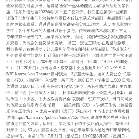
全家观看的能剧演出。这将是“全家一起体验能剧世界”系列活动的第四
届，该系列活动自2023年以来一直广受好评。我们正在策划一些项目，
让孩子们和学生们能够持续欣赏日本传统表演艺术能剧，并感受到与能
剧的更紧密联系。通过通俗易懂的讲解和实践工作坊，从 3 岁儿童到大
学生，各个年龄段的人都可以乐于参与。传统表演艺术演出并不常见，
每年仅有一场专门为儿童举办的演出。因此，我们希望众多家庭能够前
来观看，为能剧的普及做出贡献。 常正：观世三郎太 在观世能剧场，
我们将举办各种活动，让儿童和初学者能够轻松体验能剧。请抓住这个
机会参观观世能剧场！ 让我们全家一起观看吧！《能剧的世界～常正篇
～》 日期和时间：2026年8月30日，星期日，13:00 – 14:30（约90分
钟）（12:20开门）演出地点：东京都中央区银座6-10-1 GINZA SIX
B3F Kanze Noh Theater 目标观众：3岁至大学生、监护人及公众 总容
量：478人（满座时）入场费：亲子票 4,000 日元 / 学生票 1,500 日元 /
普通票 3,500 日元（所有座位均为指定座位，所有价格均含税）主办单
位：观世会（一般法人团体）、日本戏剧表演协会（公益法人团体） 资
助单位：中央区、中央区教育委员会 表演者：贺来幸次郎、田口亮司及
其他观世会能乐表演者 节目：・能乐舞蹈《夜》 • 讲解工作坊（包括音
乐伴奏工作坊） – 休息 – 能剧《常正》演出安排 ▼点击此处查看项目
详情https://kanze.net/publics/index/712/ <特别邀请中央区居民>我们
将通过抽签的方式，从居住、学习或工作在中央区的人员中，邀请 30
对亲子（共 60 人）观看本次演出。请在申请期限内通过专用申请网站
提交申请。 申请时间：7月31日（星期五）10:00至8月9日（星期日）