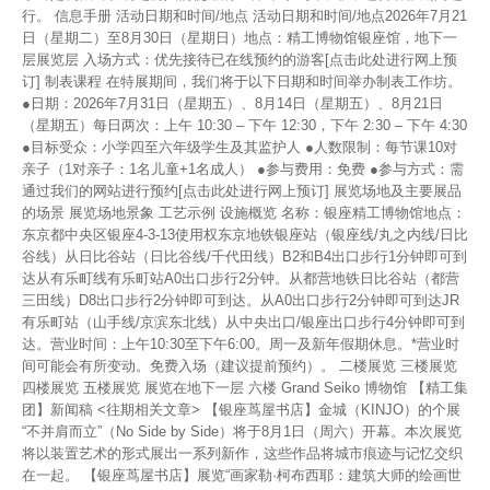
行。 信息手册 活动日期和时间/地点 活动日期和时间/地点2026年7月21
日（星期二）至8月30日（星期日）地点：精工博物馆银座馆，地下一
层展览层 入场方式：优先接待已在线预约的游客[点击此处进行网上预
订] 制表课程 在特展期间，我们将于以下日期和时间举办制表工作坊。
●日期：2026年7月31日（星期五）、8月14日（星期五）、8月21日
（星期五）每日两次：上午 10:30 – 下午 12:30，下午 2:30 – 下午 4:30
●目标受众：小学四至六年级学生及其监护人 ●人数限制：每节课10对
亲子（1对亲子：1名儿童+1名成人） ●参与费用：免费 ●参与方式：需
通过我们的网站进行预约[点击此处进行网上预订] 展览场地及主要展品
的场景 展览场地景象 工艺示例 设施概览 名称：银座精工博物馆地点：
东京都中央区银座4-3-13使用权东京地铁银座站（银座线/丸之内线/日比
谷线）从日比谷站（日比谷线/千代田线）B2和B4出口步行1分钟即可到
达从有乐町线有乐町站A0出口步行2分钟。从都营地铁日比谷站（都营
三田线）D8出口步行2分钟即可到达。从A0出口步行2分钟即可到达JR
有乐町站（山手线/京滨东北线）从中央出口/银座出口步行4分钟即可到
达。营业时间：上午10:30至下午6:00。周一及新年假期休息。*营业时
间可能会有所变动。免费入场（建议提前预约）。 二楼展览 三楼展览
四楼展览 五楼展览 展览在地下一层 六楼 Grand Seiko 博物馆 【精工集
团】新闻稿 <往期相关文章> 【银座茑屋书店】金城（KINJO）的个展
“不并肩而立”（No Side by Side）将于8月1日（周六）开幕。本次展览
将以装置艺术的形式展出一系列新作，这些作品将城市痕迹与记忆交织
在一起。 【银座茑屋书店】展览“画家勒·柯布西耶：建筑大师的绘画世