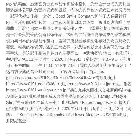
内外的粉丝。虚渊玄负责剧本创作和整体监制，总部位于台湾的皮利国
际多媒体公司则负责木偶戏和摄影，将传统的手套木偶戏艺术发展成为
一部现代视觉作品。 此外，Good Smile Company担任了人偶设计顾
问，音乐则由泽野弘之、山本宏太和和田隆史负责。西川贵典演唱了主
题曲，汇聚了日本一些顶尖的音乐创作人才。 《雷霆幻想：剑游东方》
是一部备受赞誉的创新影像作品，它融合了台湾传统布偶戏的技艺和表
现力与日本的内容创作能力，赢得了跨越国界和文化界限的众多观众的
喜爱。精美的布偶所讲述的宏大故事，以及唯有影像才能实现的动态叙
事手法，是这部作品独具魅力的主要亮点。 ■活动概览 地点：有乐町丸
井8楼“SPACE1”活动时间：2026年7月25日（星期六）至8月9日（星期
日）开放时间：上午 11:00 至下午 7:00（最晚入场时间为下午 6:30） *
这与该设施的营业时间不同。 ▼官方网站https://games-
glorious.com/news/69b22f30e70d973dd3649fc4 ▼有乐町丸井
https://www.0101.co.jp/086/ ▼丸井https://www.0101.co.jp/ ▼丸井集团
https://www.0101maruigroup.co.jp/ [摘自丸井集团株式会社新闻稿] <往
期相关文章>琳琅满目的成人喜爱商品等你来选购！“Family Lifestyle
Shop”在有乐町丸井盛大开业！ 电视动画《Fate/strange Fake》快闪店
已在有乐町丸井百货7楼开业！ 2026年2月19日（周四）～3月12日（周
四），“KoriCog Store ～Kumakyun♡Flower Marche～”将在有乐町丸
井限期营业！