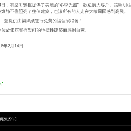
年2月14日，有樂町豎框提供了美麗的“冬季光照”，歡迎廣大客戶。該照明
該燈飾不僅照亮了整個建築，也讓所有的人走在大樓周圍感到高興。
8日，並提供由樂絲絨進行免費的福音演唱會！
使位於銀座和有樂町的地標性建築而感到自豪。
16年2月14日
m/
2015年】