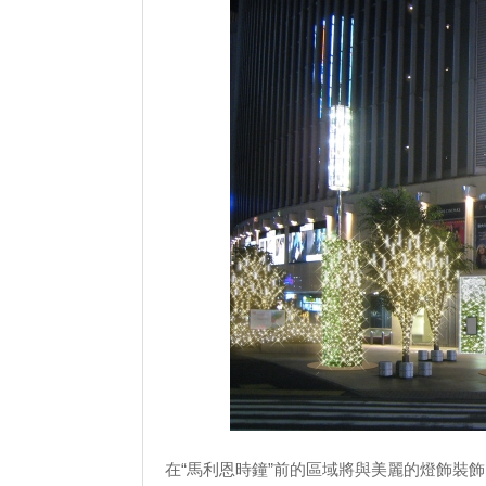
在“馬利恩時鐘”前的區域將與美麗的燈飾裝飾