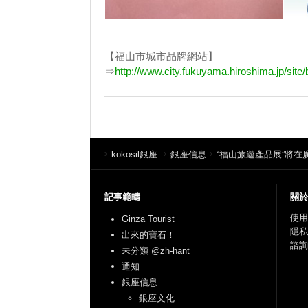
【福山市城市品牌網站】
⇒
http://www.city.fukuyama.hiroshima.jp/site/
kokosil銀座
銀座信息
“福山旅遊產品展”將在
記事範疇
關於
使用
Ginza Tourist
隱私
出來的寶石！
諮詢
未分類 @zh-hant
通知
銀座信息
銀座文化