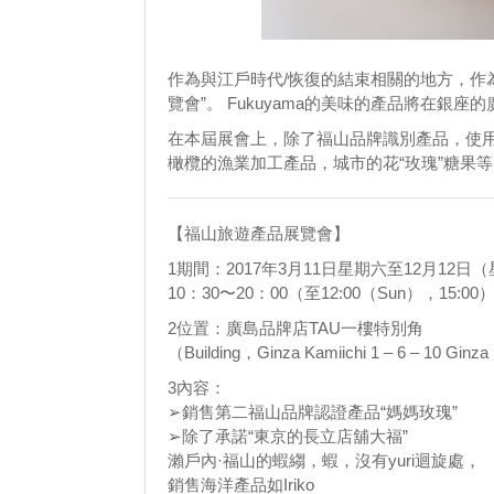
作為與江戶時代/恢復的結束相關的地方，作為
覽會”。 Fukuyama的美味的產品將在銀
在本屆展會上，除了福山品牌識別產品，使用
橄欖的漁業加工產品，城市的花“玫瑰”糖果等
【福山旅遊產品展覽會】
1期間：2017年3月11日星期六至12月12日
10：30〜20：00（至12:00（Sun），15:00
2位置：廣島品牌店TAU一樓特別角
（Building，Ginza Kamiichi 1 – 6 – 10 Gi
3內容：
➢銷售第二福山品牌認證產品“媽媽玫瑰”
➢除了承諾“東京的長立店舖大福”
瀨戶內·福山的蝦縐，蝦，沒有yuri迴旋處，
銷售海洋產品如Iriko