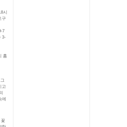
18시
토구
-7
3-
리 홈
 그
끼고
의
속에
 꽃
양한