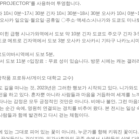
PROJECTOR"를 사용하여 투영합니다.
0시 0분~17시 30분 긴자 10시 30분~18시 30분 오사카 10시 0분~
자·오사카 일요일·월요일·공휴일 〇주소·액세스:시나가와 도쿄도 미나
이힌 급행 시나가와역에서 도보 약 10분 긴자 도쿄도 주오구 긴자 3-9
도쿄 메트로 긴자역에서 도보 3분 오사카 오사카시 기타구 나카노시마 
도야바시역에서 도보 5분,
에서 도보 11분 ○입장료：무료 성이 있습니다. 방문 시에는 캐논 갤러
작품 프로듀서/게이오 대학교 교수)
길을 떠나는 것, 2023년은 그러한 행보가 시작되고 있다. 니가와도
전을 하고 있다. 혼자뿐 아니라 사람들과 마음을 거듭하여 세계를 느
나타나는 감정은 모두 긍정적인 것만은 아니다. 비애나 불안, 그런 마음
 순간 속에, 영원히 연결되는 경치를 비추어 왔다. 본 전시는 일상 
사람들과 함께 발견하고 다시 걷는 체험이다.
 있는 그대로 피어 있는 꽃이 아니라, 누군가를 향해 키워진 꽃이다.
을 끌어들이는 것이지만, 인간사회와의 공존 속에서 사람들의 삶에 다