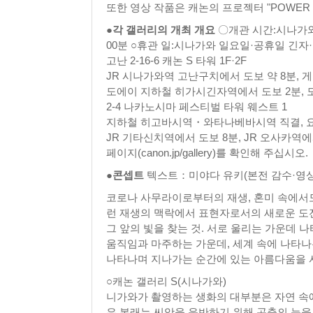
또한 영상 작품은 캐논의 프로젝터 "POWER 
●각 갤러리의 개최 개요
〇개관 시간:시나가와 1
00분 ○휴관 일:시나가와 일요일·공휴일 긴
고난 2-16-6 캐논 S 타워 1F·2F
JR 시나가와역 고난구치에서 도보 약 8분, 게
도에이 지하철 히가시긴자역에서 도보 2분, 
2-4 나카노시마 페스티벌 타워 웨스트 1
지하철 히고바시역・와타나베바시역 직결, 요
JR 기타신치역에서 도보 8분, JR 오사카역
페이지(canon.jp/gallery)를 확인해 주십시오.
●콘셉트
텍스트：미야다 유키(본전 감수·영상
코로나 사무라이로부터의 재생, 혼미 속에서도 
런 재생의 맥락에서 표현자로서의 새로운 도
그 앞의 빛을 찾는 것. 서로 울리는 가운데 
움직임과 마주하는 가운데, 세계 속에 나타나는
나타나며 지나가는 순간에 있는 아름다움을 
○캐논 갤러리 S(시나가와)
니가와가 촬영하는 생화의 대부분은 자연 속에
은 본래는 씨앗을 운반하기 위해 곤충의 눈